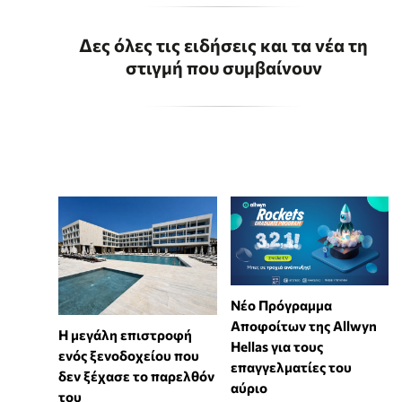
Δες όλες τις ειδήσεις και τα νέα τη
στιγμή που συμβαίνουν
Νέο Πρόγραμμα
Αποφοίτων της Allwyn
Η μεγάλη επιστροφή
Hellas για τους
ενός ξενοδοχείου που
επαγγελματίες του
δεν ξέχασε το παρελθόν
αύριο
του