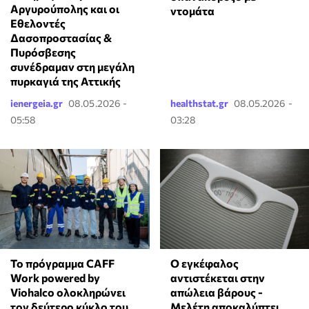
Αργυρούπολης και οι
ντομάτα
Εθελοντές
Δασοπροστασίας &
Πυρόσβεσης
συνέδραμαν στη μεγάλη
πυρκαγιά της Αττικής
ienergeia.gr
08.05.2026 -
healthstat.gr
08.05.2026 -
05:58
03:28
Το πρόγραμμα CAFF
Ο εγκέφαλος
Work powered by
αντιστέκεται στην
Viohalco ολοκληρώνει
απώλεια βάρους -
τον δεύτερο κύκλο του,
Μελέτη αποκαλύπτει