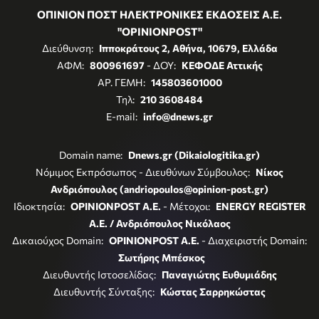
ΟΠΙΝΙΟΝ ΠΟΣΤ ΗΛΕΚΤΡΟΝΙΚΕΣ ΕΚΔΟΣΕΙΣ Α.Ε.
"OPINIONPOST"
Διεύθυνση:
Ιπποκράτους 2, Αθήνα, 10679, Ελλάδα
ΑΦΜ:
800961697
- ΔΟΥ:
ΚΕΦΟΔΕ Αττικής
ΑΡ. ΓΕΜΗ:
145803601000
Τηλ:
210 3608484
E-mail:
info@dnews.gr
Domain name:
Dnews.gr (Dikaiologitika.gr)
Νόμιμος Εκπρόσωπος - Διευθύνων Σύμβουλος:
Νίκος
Ανδριόπουλος (andriopoulos@opinion-post.gr)
Ιδιοκτησία:
OPINIONPOST A.E.
- Μέτοχοι:
ENERGY REGISTER
Α.Ε. / Ανδριόπουλος Νικόλαος
Δικαιούχος Domain:
OPINIONPOST A.E.
- Διαχειριστής Domain:
Σωτήρης Μπέσκος
Διευθυντής Ιστοσελίδας:
Παναγιώτης Ευθυμιάδης
Διευθυντής Σύνταξης:
Κώστας Σαρρηκώστας