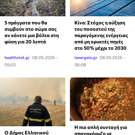
5 πράγματα που θα
Κίνα: Στόχος η αύξηση
συμβούν στο σώμα σας
του ποσοστού της
αν κάνετε μια βόλτα στη
παραγόμενης ενέργειας
φύση για 20 λεπτά
από μη ορυκτές πηγές
στο 50% μέχρι το 2030
healthstat.gr
08.05.2026 -
ienergeia.gr
08.05.2026 -
05:03
06:08
Η πιο απλή συνταγή για
Ο Δήμος Ελληνικού
σπανακόρυζο με