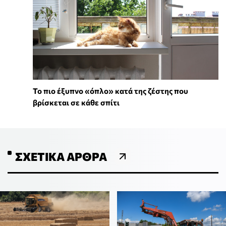
To πιο έξυπνο «όπλο» κατά της ζέστης που
βρίσκεται σε κάθε σπίτι
ΣΧΕΤΙΚΆ ΆΡΘΡΑ