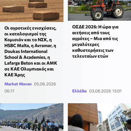
ΟΣΔΕ 2026: Η ώρα για
Οι αγροτικές ενισχύσεις,
αιτήσεις από τους
οι καταλογισμοί της
αγρότες – Μια από τις
Κομισιόν και το ΝΣΚ, η
μεγαλύτερες
HSBC Malta, η Avramar, η
καθυστερήσεις των
Doukas International
τελευταίων ετών
School & Academies, η
Lafarge Beton και οι ΑΜΚ
σε KAE Ολυμπιακός και
ΚΑΕ Άρης
Market Maven
05.08.2026
06:17
Ελλάδα
03.08.2026 13:01