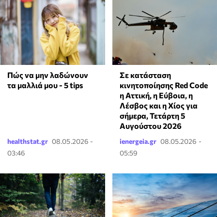
Πώς να μην λαδώνουν
Σε κατάσταση
τα μαλλιά μου - 5 tips
κινητοποίησης Red Code
η Αττική, η Εύβοια, η
Λέσβος και η Χίος για
σήμερα, Τετάρτη 5
Αυγούστου 2026
healthstat.gr
08.05.2026 -
ienergeia.gr
08.05.2026 -
03:46
05:59