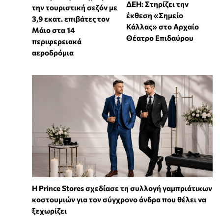
ΔΕΗ: Στηρίζει την
την τουριστική σεζόν με
έκθεση «Σημείο
3,9 εκατ. επιβάτες τον
Κάλλας» στο Αρχαίο
Μάιο στα 14
Θέατρο Επιδαύρου
περιφερειακά
αεροδρόμια
Η Prince Stores σχεδίασε τη συλλογή γαμπριάτικων
κοστουμιών για τον σύγχρονο άνδρα που θέλει να
ξεχωρίζει