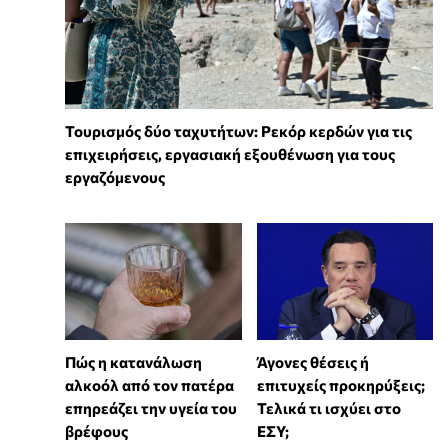
Τουρισμός δύο ταχυτήτων: Ρεκόρ κερδών για τις
επιχειρήσεις, εργασιακή εξουθένωση για τους
εργαζόμενους
Πώς η κατανάλωση
Άγονες θέσεις ή
αλκοόλ από τον πατέρα
επιτυχείς προκηρύξεις;
επηρεάζει την υγεία του
Τελικά τι ισχύει στο
βρέφους
ΕΣΥ;