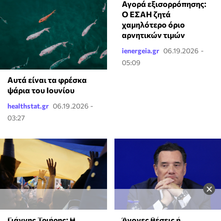
Αγορά εξισορρόπησης:
Ο ΕΣΑΗ ζητά
χαμηλότερο όριο
αρνητικών τιμών
ienergeia.gr
06.19.2026 -
05:09
Αυτά είναι τα φρέσκα
ψάρια του Ιουνίου
healthstat.gr
06.19.2026 -
03:27
×
Γιάννης Τριήρης: Η
Άγονες θέσεις ή