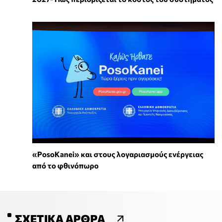
«PosoKanei» και στους λογαριασμούς ενέργειας
από το φθινόπωρο
ΣΧΕΤΙΚΆ ΆΡΘΡΑ