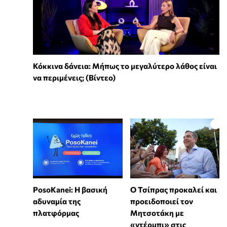
Κόκκινα δάνεια: Μήπως το μεγαλύτερο λάθος είναι
να περιμένεις; (Βίντεο)
PosoKanei: Η βασική
Ο Τσίπρας προκαλεί και
αδυναμία της
προειδοποιεί τον
πλατφόρμας
Μητσοτάκη με
«ντέρμπι» στις