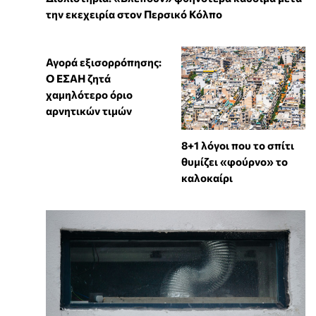
την εκεχειρία στον Περσικό Κόλπο
Αγορά εξισορρόπησης:
Ο ΕΣΑΗ ζητά
χαμηλότερο όριο
αρνητικών τιμών
8+1 λόγοι που το σπίτι
θυμίζει «φούρνο» το
καλοκαίρι