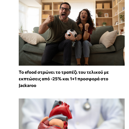
Το efood στρώνει το τραπέζι του τελικού με
εκπτώσεις από -25% και 1+1 προσφορά στο
Jackaroo