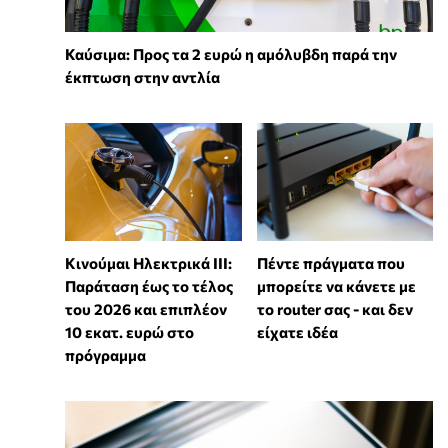
Καύσιμα: Προς τα 2 ευρώ η αμόλυβδη παρά την
έκπτωση στην αντλία
Κινούμαι Ηλεκτρικά ΙΙΙ:
Πέντε πράγματα που
Παράταση έως το τέλος
μπορείτε να κάνετε με
του 2026 και επιπλέον
το router σας - και δεν
10 εκατ. ευρώ στο
είχατε ιδέα
πρόγραμμα