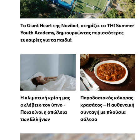
To Giant Heart της Novibet, στηρίζει το THI Summer
Youth Academy, δημιουργώντας περισσότερες
ευκαιρίες για τα παιδιά
Η κλιματική κρίση μας
Παραδοσιακός κόκορας
«κλέβει» τον ύπνο -
κρασάτος – Η αυθεντική
Ποια είναι η απώλεια
συνταγή με πλούσια
των Ελλήνων
σάλτσα