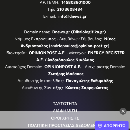
ΑΡ. ΓΕΜΗ:
145803601000
Τηλ:
210 3608484
E-mail:
info@dnews.gr
Domain name:
Dnews.gr (Dikaiologitika.gr)
Νόμιμος Εκπρόσωπος - Διευθύνων Σύμβουλος:
Νίκος
Ανδριόπουλος (andriopoulos@opinion-post.gr)
Ιδιοκτησία:
OPINIONPOST A.E.
- Μέτοχοι:
ENERGY REGISTER
Α.Ε. / Ανδριόπουλος Νικόλαος
Δικαιούχος Domain:
OPINIONPOST A.E.
- Διαχειριστής Domain:
Σωτήρης Μπέσκος
Διευθυντής Ιστοσελίδας:
Παναγιώτης Ευθυμιάδης
Διευθυντής Σύνταξης:
Κώστας Σαρρηκώστας
ΤΑΥΤΟΤΗΤΑ
×
ΔΙΑΦΗΜΙΣΗ
ΟΡΟΙ ΧΡΗΣΗΣ
ΠΟΛΙΤΙΚΗ ΠΡΟΣΤΑΣΙΑΣ ΔΕΔΟΜΕΝΩΝ
ΑΠΟΡΡΗΤΟ