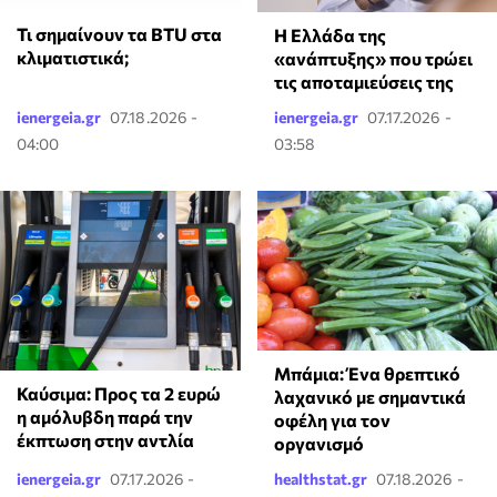
Τι σημαίνουν τα BTU στα
Η Ελλάδα της
κλιματιστικά;
«ανάπτυξης» που τρώει
τις αποταμιεύσεις της
ienergeia.gr
07.18.2026 -
ienergeia.gr
07.17.2026 -
04:00
03:58
Μπάμια: Ένα θρεπτικό
Καύσιμα: Προς τα 2 ευρώ
λαχανικό με σημαντικά
η αμόλυβδη παρά την
οφέλη για τον
έκπτωση στην αντλία
οργανισμό
ienergeia.gr
07.17.2026 -
healthstat.gr
07.18.2026 -