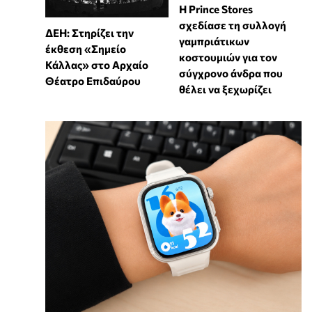
Η Prince Stores
σχεδίασε τη συλλογή
ΔΕΗ: Στηρίζει την
γαμπριάτικων
έκθεση «Σημείο
κοστουμιών για τον
Κάλλας» στο Αρχαίο
σύγχρονο άνδρα που
Θέατρο Επιδαύρου
θέλει να ξεχωρίζει