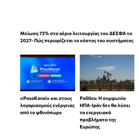
Μείωση 73% στο αέριο λειτουργίας του ΔΕΣΦΑ το
2027- Πώς περιορίζεται το κόστος του συστήματος
«PosoKanei» και στους
Politico: Η συμφωνία
λογαριασμούς ενέργειας
ΗΠΑ-Ιράν δεν θα λύσει
από το φθινόπωρο
τα ενεργειακά
προβλήματα της
Ευρώπης