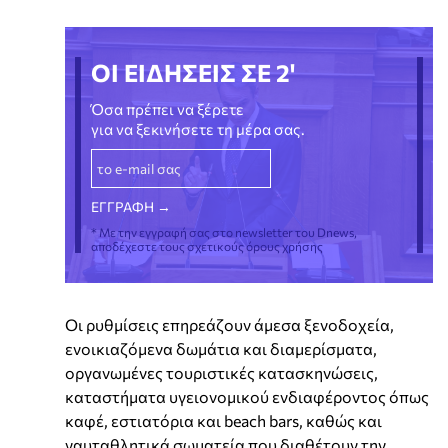
ΟΙ ΕΙΔΗΣΕΙΣ ΣΕ 2'
Όσα πρέπει να ξέρετε
για να ξεκινήσετε τη μέρα σας.
* Με την εγγραφή σας στο newsletter του Dnews,
αποδέχεστε τους σχετικούς όρους χρήσης
Οι ρυθμίσεις επηρεάζουν άμεσα ξενοδοχεία,
ενοικιαζόμενα δωμάτια και διαμερίσματα,
οργανωμένες τουριστικές κατασκηνώσεις,
καταστήματα υγειονομικού ενδιαφέροντος όπως
καφέ, εστιατόρια και beach bars, καθώς και
ναυταθλητικά σωματεία που διαθέτουν την