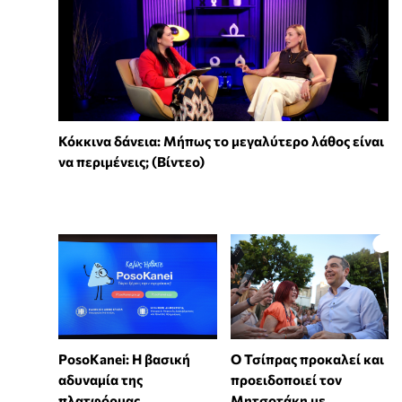
Κόκκινα δάνεια: Μήπως το μεγαλύτερο λάθος είναι
να περιμένεις; (Βίντεο)
PosoKanei: Η βασική
Ο Τσίπρας προκαλεί και
αδυναμία της
προειδοποιεί τον
πλατφόρμας
Μητσοτάκη με