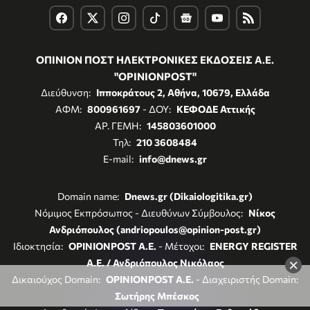
ΟΠΙΝΙΟΝ ΠΟΣΤ ΗΛΕΚΤΡΟΝΙΚΕΣ ΕΚΔΟΣΕΙΣ Α.Ε.
"OPINIONPOST"
Διεύθυνση:
Ιπποκράτους 2, Αθήνα, 10679, Ελλάδα
ΑΦΜ:
800961697
- ΔΟΥ:
ΚΕΦΟΔΕ Αττικής
ΑΡ. ΓΕΜΗ:
145803601000
Τηλ:
210 3608484
E-mail:
info@dnews.gr
Domain name:
Dnews.gr (Dikaiologitika.gr)
Νόμιμος Εκπρόσωπος - Διευθύνων Σύμβουλος:
Νίκος
Ανδριόπουλος (andriopoulos@opinion-post.gr)
Ιδιοκτησία:
OPINIONPOST A.E.
- Μέτοχοι:
ENERGY REGISTER
×
Α.Ε. / Ανδριόπουλος Νικόλαος
Δικαιούχος Domain:
OPINIONPOST A.E.
- Διαχειριστής Domain:
Σωτήρης Μπέσκος