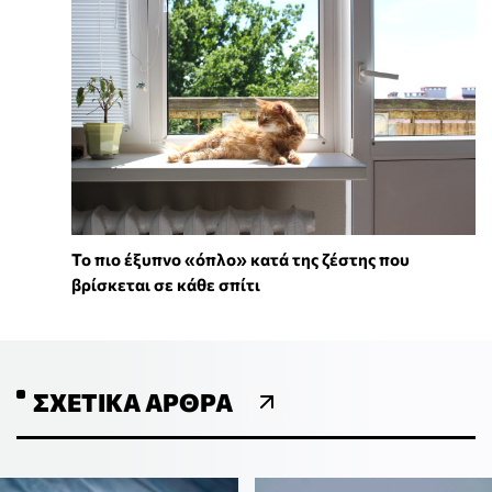
To πιο έξυπνο «όπλο» κατά της ζέστης που
βρίσκεται σε κάθε σπίτι
ΣΧΕΤΙΚΆ ΆΡΘΡΑ