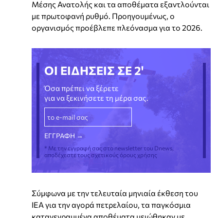
Μέσης Ανατολής και τα αποθέματα εξαντλούνται
με πρωτοφανή ρυθμό. Προηγουμένως, ο
οργανισμός προέβλεπε πλεόνασμα για το 2026.
ΟΙ ΕΙΔΗΣΕΙΣ ΣΕ 2'
Όσα πρέπει να ξέρετε
για να ξεκινήσετε τη μέρα σας.
* Με την εγγραφή σας στο newsletter του Dnews,
αποδέχεστε τους σχετικούς όρους χρήσης
Σύμφωνα με την τελευταία μηνιαία έκθεση του
IEA για την αγορά πετρελαίου, τα παγκόσμια
καταγεγραμμένα αποθέματα μειώθηκαν με