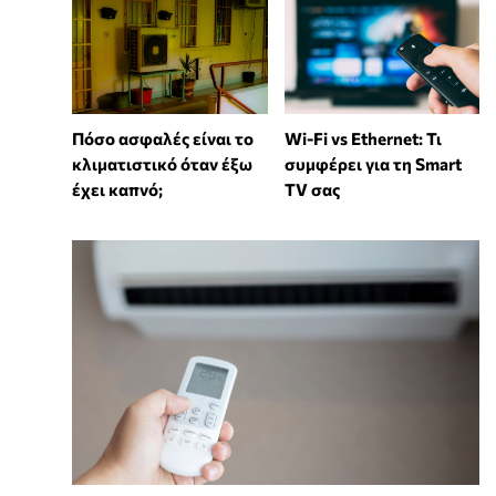
Wi-Fi vs Ethernet: Τι
Πόσο ασφαλές είναι το
συμφέρει για τη Smart
κλιματιστικό όταν έξω
TV σας
έχει καπνό;