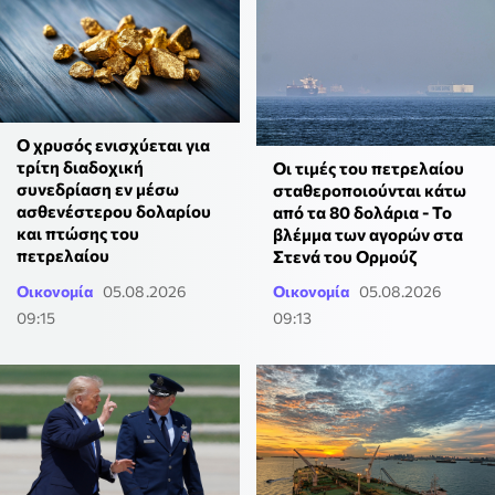
Ο χρυσός ενισχύεται για
τρίτη διαδοχική
Οι τιμές του πετρελαίου
συνεδρίαση εν μέσω
σταθεροποιούνται κάτω
ασθενέστερου δολαρίου
από τα 80 δολάρια - Το
και πτώσης του
βλέμμα των αγορών στα
πετρελαίου
Στενά του Ορμούζ
Οικονομία
05.08.2026
Οικονομία
05.08.2026
09:15
09:13