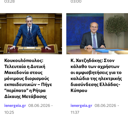
03:28
03:00
Κ. Χατζηδάκης: Στον
Κουκουλόπουλος:
κάλαθο των αχρήστων
Τελευταία η Δυτική
οι αμφισβητήσεις για το
Μακεδονία στους
καλώδιο της ηλεκτρικής
μόνιμους διορισμούς
διασύνδεσης Ελλάδας-
εκπαιδευτικών – Πήγε
Κύπρου
“περίπατο” η Ρήτρα
Δίκαιης Μετάβασης
ienergeia.gr
08.06.2026 -
ienergeia.gr
08.06.2026 -
10:25
11:37