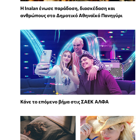
Η Inalan ένωσε παράδοση, διασκέδαση και
ανθρώπους στο Δημοτικό Αθηναϊκό Πανηγύρι
Κάνε το επόμενο βήμα στις ΣΑΕΚ ΑΛΦΑ