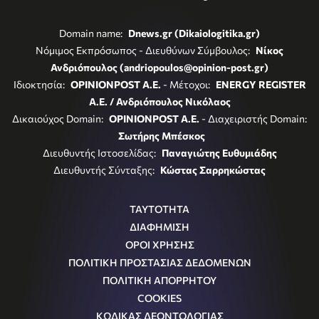
Domain name:
Dnews.gr (Dikaiologitika.gr)
Νόμιμος Εκπρόσωπος - Διευθύνων Σύμβουλος:
Νίκος
Ανδριόπουλος (andriopoulos@opinion-post.gr)
Ιδιοκτησία:
OPINIONPOST A.E.
- Μέτοχοι:
ENERGY REGISTER
Α.Ε. / Ανδριόπουλος Νικόλαος
Δικαιούχος Domain:
OPINIONPOST A.E.
- Διαχειριστής Domain:
Σωτήρης Μπέσκος
Διευθυντής Ιστοσελίδας:
Παναγιώτης Ευθυμιάδης
Διευθυντής Σύνταξης:
Κώστας Σαρρηκώστας
ΤΑΥΤΟΤΗΤΑ
ΔΙΑΦΗΜΙΣΗ
ΟΡΟΙ ΧΡΗΣΗΣ
ΠΟΛΙΤΙΚΗ ΠΡΟΣΤΑΣΙΑΣ ΔΕΔΟΜΕΝΩΝ
ΠΟΛΙΤΙΚΗ ΑΠΟΡΡΗΤΟΥ
COOKIES
ΚΩΔΙΚΑΣ ΔΕΟΝΤΟΛΟΓΙΑΣ