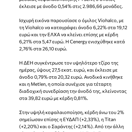
έκλεισε με άνοδο 0,54% στις 2.986,66 μονάδες.
Ισχυρή εικόνα παρουσίασε ο όμιλος Viohalco, με
τη Viohalco να καταγράφει άνοδο 6,22% στα 19,12
ευρώ και την ΕΛΧΑ να κλείνει επίσης με κέρδη
6,21% στα 5,47 ευρώ. Η Cenergy ενισχύθηκε κατά
2,76% στα 26,10 ευρώ.
Η ΔΕΗ συγκέντρωσε τον υψηλότερο τζίρο της
ημέρας, ύψους 27,5 εκατ. ευρώ, και έκλεισε με
άνοδο 0,79% στα 20,32 ευρώ. Ανοδικά κινήθηκε
και η Metlen, η οποία συνέχισε για τέταρτη
διαδοχική συνεδρίαση την άνοδό της, κλείνοντας
στα 39,82 ευρώ με κέρδη 0,81%.
Στην υψηλή κεφαλαιοποίηση, κέρδη άνω του 2%
σημείωσαν επίσης η ΕΥΔΑΠ (+2,33%), η Titan
(+2,20%) και ο Σαράντης (+2,14%). Από την άλλη