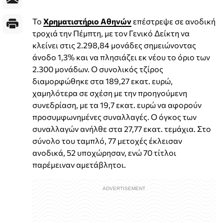
Το
Χρηματιστήριο Αθηνών
επέστρεψε σε ανοδική
τροχιά την Πέμπτη, με τον Γενικό Δείκτη να
κλείνει στις 2.298,84 μονάδες σημειώνοντας
άνοδο 1,3% και να πλησιάζει εκ νέου το όριο των
2.300 μονάδων. Ο συνολικός τζίρος
διαμορφώθηκε στα 189,27 εκατ. ευρώ,
χαμηλότερα σε σχέση με την προηγούμενη
συνεδρίαση, με τα 19,7 εκατ. ευρώ να αφορούν
προσυμφωνημένες συναλλαγές. Ο όγκος των
συναλλαγών ανήλθε στα 27,77 εκατ. τεμάχια. Στο
σύνολο του ταμπλό, 77 μετοχές έκλεισαν
ανοδικά, 52 υποχώρησαν, ενώ 70 τίτλοι
παρέμειναν αμετάβλητοι.