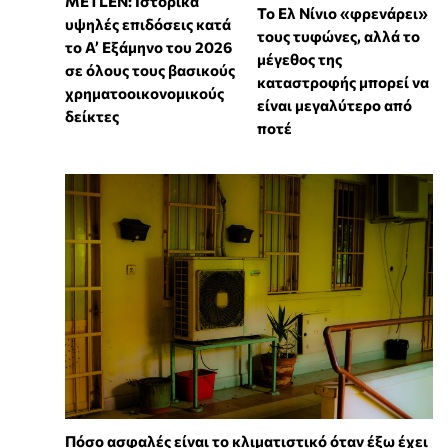
METLEN: Ιστορικά
Το Ελ Νίνιο «φρενάρει»
υψηλές επιδόσεις κατά
τους τυφώνες, αλλά το
το Α’ Εξάμηνο του 2026
μέγεθος της
σε όλους τους βασικούς
καταστροφής μπορεί να
χρηματοοικονομικούς
είναι μεγαλύτερο από
δείκτες
ποτέ
Πόσο ασφαλές είναι το κλιματιστικό όταν έξω έχει