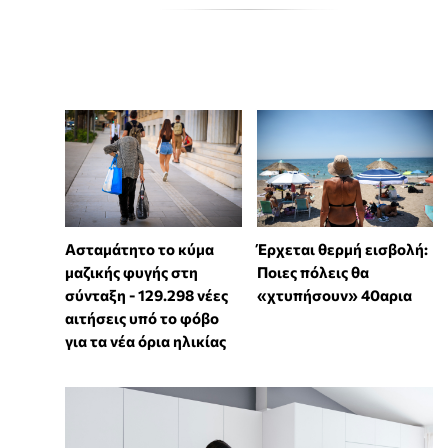
Ασταμάτητο το κύμα
Έρχεται θερμή εισβολή:
μαζικής φυγής στη
Ποιες πόλεις θα
σύνταξη - 129.298 νέες
«χτυπήσουν» 40αρια
αιτήσεις υπό το φόβο
για τα νέα όρια ηλικίας