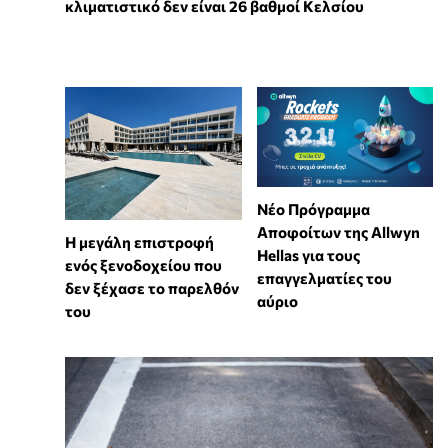
κλιματιστικό δεν είναι 26 βαθμοί Κελσίου
Νέο Πρόγραμμα
Αποφοίτων της Allwyn
Η μεγάλη επιστροφή
Hellas για τους
ενός ξενοδοχείου που
επαγγελματίες του
δεν ξέχασε το παρελθόν
αύριο
του