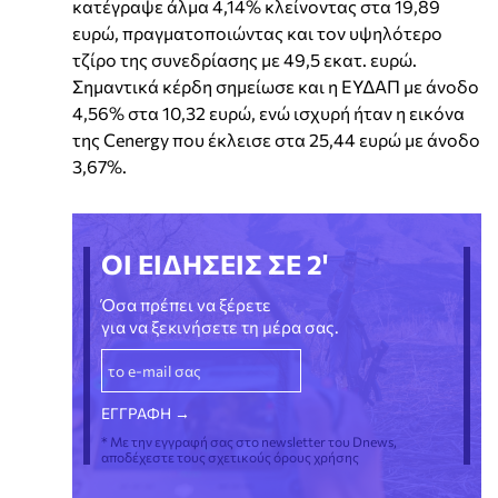
κατέγραψε άλμα 4,14% κλείνοντας στα 19,89
ευρώ, πραγματοποιώντας και τον υψηλότερο
τζίρο της συνεδρίασης με 49,5 εκατ. ευρώ.
Σημαντικά κέρδη σημείωσε και η ΕΥΔΑΠ με άνοδο
4,56% στα 10,32 ευρώ, ενώ ισχυρή ήταν η εικόνα
της Cenergy που έκλεισε στα 25,44 ευρώ με άνοδο
3,67%.
ΟΙ ΕΙΔΗΣΕΙΣ ΣΕ 2'
Όσα πρέπει να ξέρετε
για να ξεκινήσετε τη μέρα σας.
* Με την εγγραφή σας στο newsletter του Dnews,
αποδέχεστε τους σχετικούς όρους χρήσης