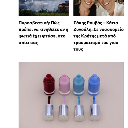
Πυροσβεστική: Πώς
Σάκης Ρουβάς – Κάτια
πρέπει να κινηθείτε αν η
Ζυγούλη: Σε νοσοκομείο
φωτιά έχει φτάσει στο
της Κρήτης μετά από
σπίτι σας
τραυματισμό του γιου
τους