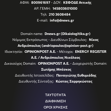
ΑΦΜ:
800961697
- ΔΟΥ:
ΚΕΦΟΔΕ Αττικής
ΑΡ. ΓΕΜΗ:
145803601000
Τηλ:
210 3608484
E-mail:
info@dnews.gr
Domain name:
Dnews.gr (Dikaiologitika.gr)
Νόμιμος Εκπρόσωπος - Διευθύνων Σύμβουλος:
Νίκος
Ανδριόπουλος (andriopoulos@opinion-post.gr)
Ιδιοκτησία:
OPINIONPOST A.E.
- Μέτοχοι:
ENERGY REGISTER
Α.Ε. / Ανδριόπουλος Νικόλαος
Δικαιούχος Domain:
OPINIONPOST A.E.
- Διαχειριστής Domain:
Σωτήρης Μπέσκος
Διευθυντής Ιστοσελίδας:
Παναγιώτης Ευθυμιάδης
Διευθυντής Σύνταξης:
Κώστας Σαρρηκώστας
ΤΑΥΤΟΤΗΤΑ
ΔΙΑΦΗΜΙΣΗ
ΟΡΟΙ ΧΡΗΣΗΣ