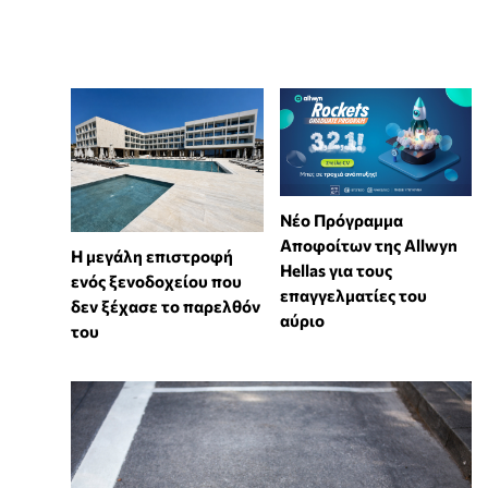
Νέο Πρόγραμμα
Αποφοίτων της Allwyn
Η μεγάλη επιστροφή
Hellas για τους
ενός ξενοδοχείου που
επαγγελματίες του
δεν ξέχασε το παρελθόν
αύριο
του