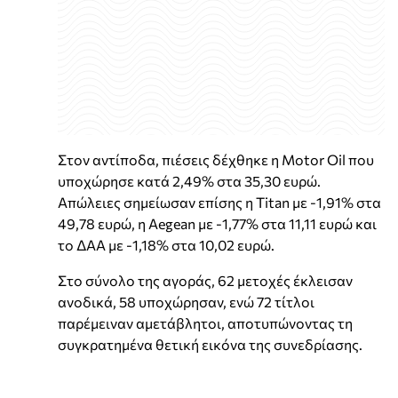
Στον αντίποδα, πιέσεις δέχθηκε η Motor Oil που
υποχώρησε κατά 2,49% στα 35,30 ευρώ.
Απώλειες σημείωσαν επίσης η Titan με -1,91% στα
49,78 ευρώ, η Aegean με -1,77% στα 11,11 ευρώ και
το ΔΑΑ με -1,18% στα 10,02 ευρώ.
Στο σύνολο της αγοράς, 62 μετοχές έκλεισαν
ανοδικά, 58 υποχώρησαν, ενώ 72 τίτλοι
παρέμειναν αμετάβλητοι, αποτυπώνοντας τη
συγκρατημένα θετική εικόνα της συνεδρίασης.