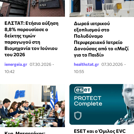
ΕΛΣΤΑΤ: Ετήσια αύξηση
Δωρεά ιατρικού
8,8% παρουσίασε ο
εξοπλισμού στο
δείκτης τιμών
Πολυδύναμο
παραγωγού στη
Περιφερειακό Ιατρείο
Βιομηχανία τον Ιούνιου
Δονούσας από το «Μαζί
του 2026
για το Παιδί»
ienergeia.gr
07.30.2026 -
healthstat.gr
07.30.2026 -
10:42
10:55
ESET και ο Όμιλος EVC
Κυρ. Μητσοτάκης: