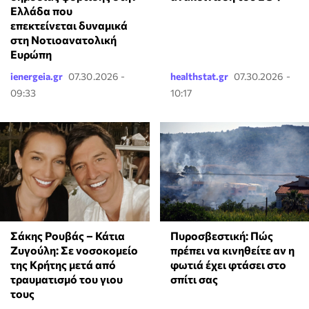
Ελλάδα που
επεκτείνεται δυναμικά
στη Νοτιοανατολική
Ευρώπη
ienergeia.gr
07.30.2026 -
healthstat.gr
07.30.2026 -
09:33
10:17
Σάκης Ρουβάς – Κάτια
Πυροσβεστική: Πώς
Ζυγούλη: Σε νοσοκομείο
πρέπει να κινηθείτε αν η
της Κρήτης μετά από
φωτιά έχει φτάσει στο
τραυματισμό του γιου
σπίτι σας
τους