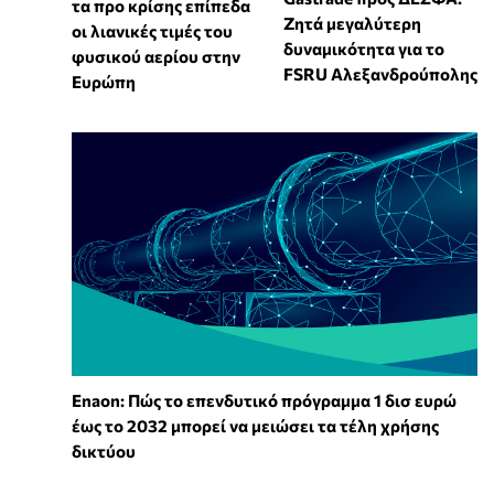
τα προ κρίσης επίπεδα
Ζητά μεγαλύτερη
οι λιανικές τιμές του
δυναμικότητα για το
φυσικού αερίου στην
FSRU Αλεξανδρούπολης
Ευρώπη
Enaon: Πώς το επενδυτικό πρόγραμμα 1 δισ ευρώ
έως το 2032 μπορεί να μειώσει τα τέλη χρήσης
δικτύου