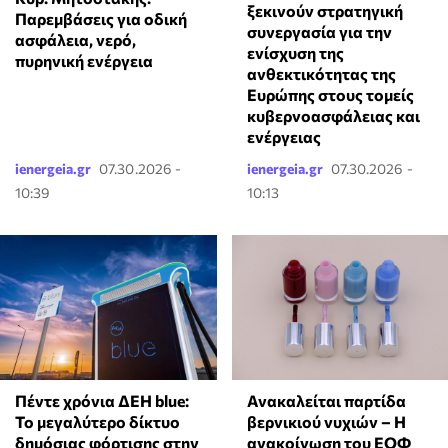
ξεκινούν στρατηγική
Παρεμβάσεις για οδική
συνεργασία για την
ασφάλεια, νερό,
ενίσχυση της
πυρηνική ενέργεια
ανθεκτικότητας της
Ευρώπης στους τομείς
κυβερνοασφάλειας και
ενέργειας
ienergeia.gr
07.30.2026 -
ienergeia.gr
07.30.2026 -
10:39
10:13
Ανακαλείται παρτίδα
Πέντε χρόνια ΔΕΗ blue:
βερνικιού νυχιών – Η
Το μεγαλύτερο δίκτυο
ανακοίνωση του ΕΟΦ
δημόσιας φόρτισης στην