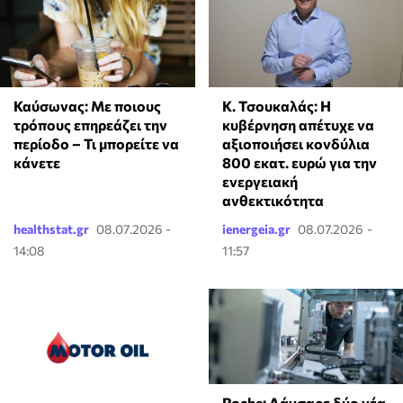
Κ. Τσουκαλάς: Η
Καύσωνας: Με ποιους
κυβέρνηση απέτυχε να
τρόπους επηρεάζει την
αξιοποιήσει κονδύλια
περίοδο – Τι μπορείτε να
800 εκατ. ευρώ για την
κάνετε
ενεργειακή
ανθεκτικότητα
healthstat.gr
08.07.2026 -
ienergeia.gr
08.07.2026 -
14:08
11:57
Roche: Λάνσαρε δύο νέα