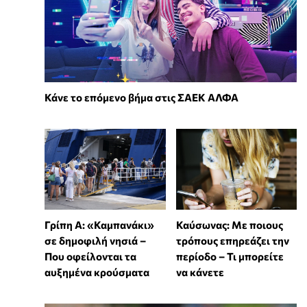
Κάνε το επόμενο βήμα στις ΣΑΕΚ ΑΛΦΑ
Γρίπη Α: «Καμπανάκι»
Καύσωνας: Με ποιους
σε δημοφιλή νησιά –
τρόπους επηρεάζει την
Που οφείλονται τα
περίοδο – Τι μπορείτε
αυξημένα κρούσματα
να κάνετε