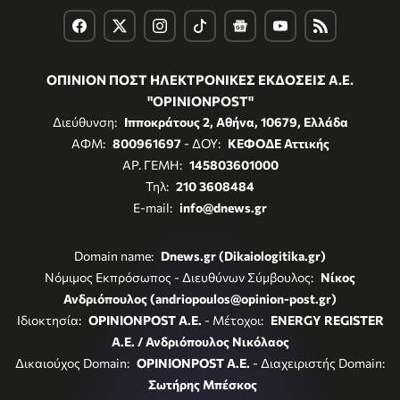
ΟΠΙΝΙΟΝ ΠΟΣΤ ΗΛΕΚΤΡΟΝΙΚΕΣ ΕΚΔΟΣΕΙΣ Α.Ε.
"OPINIONPOST"
Διεύθυνση:
Ιπποκράτους 2, Αθήνα, 10679, Ελλάδα
ΑΦΜ:
800961697
- ΔΟΥ:
ΚΕΦΟΔΕ Αττικής
ΑΡ. ΓΕΜΗ:
145803601000
Τηλ:
210 3608484
E-mail:
info@dnews.gr
Domain name:
Dnews.gr (Dikaiologitika.gr)
Νόμιμος Εκπρόσωπος - Διευθύνων Σύμβουλος:
Νίκος
Ανδριόπουλος (andriopoulos@opinion-post.gr)
Ιδιοκτησία:
OPINIONPOST A.E.
- Μέτοχοι:
ENERGY REGISTER
Α.Ε. / Ανδριόπουλος Νικόλαος
Δικαιούχος Domain:
OPINIONPOST A.E.
- Διαχειριστής Domain:
Σωτήρης Μπέσκος