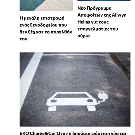
Νέο Πρόγραμμα
Αποφοίτων της Allwyn
Η μεγάλη επιστροφή
Hellas για τους
ενός ξενοδοχείου που
επαγγελματίες του
δεν ξέχασε το παρελθόν
αύριο
του
EKO Charge&Go: Όταν η δημόσια φόρτιση γίνεται