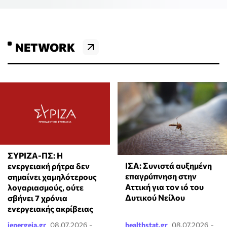
NETWORK
ΣΥΡΙΖΑ-ΠΣ: Η
ΙΣΑ: Συνιστά αυξημένη
ενεργειακή ρήτρα δεν
επαγρύπνηση στην
σημαίνει χαμηλότερους
Αττική για τον ιό του
λογαριασμούς, ούτε
Δυτικού Νείλου
σβήνει 7 χρόνια
ενεργειακής ακρίβειας
ienergeia.gr
08.07.2026 -
healthstat.gr
08.07.2026 -