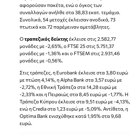
αφορούσαν πακέτα, ενώ ο όγκος των
συναλλαγών ανήλθε στα 38,83 εκατ. τεμάχια.
Συνολικά, 54 μετοχές έκλεισαν ανοδικά, 73
πτωτικά και 72 παρέμειναν αμετάβλητες.
Ο
τραπεζικός δείκτης
έκλεισε στις 2.582,77
μονάδες με -2,65%, ο FTSE 25 στις 5.751,37
μονάδες με -1,36% και ο FTSEM στις 2.931,46
μονάδες με -0,56%.
Στις τράπεζες, η Eurobank έκλεισε στα 3,80 ευρώ
με πτώση 4,14%, η Alpha Bank στα 3,57 ευρώ με
-2,72%, η Εθνική Τράπεζα στα 14,28 ευρώ με
-2,33% και η Πειραιώς στα 8,45 ευρώ με -1,77%. Η
Τράπεζα Κύπρου έκλεισε στα 9,51 ευρώ με -4,13%,
ενώ η Credia στα 1,23 ευρώ με -5,09%. Αντίθετα, η
Optima Bank ενισχύθηκε κατά 1,95% στα 9,68
ευρώ.