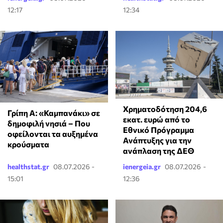
12:17
12:34
Χρηματοδότηση 204,6
Γρίπη Α: «Καμπανάκι» σε
εκατ. ευρώ από το
δημοφιλή νησιά – Που
Εθνικό Πρόγραμμα
οφείλονται τα αυξημένα
Ανάπτυξης για την
κρούσματα
ανάπλαση της ΔΕΘ
healthstat.gr
08.07.2026 -
ienergeia.gr
08.07.2026 -
15:01
12:36