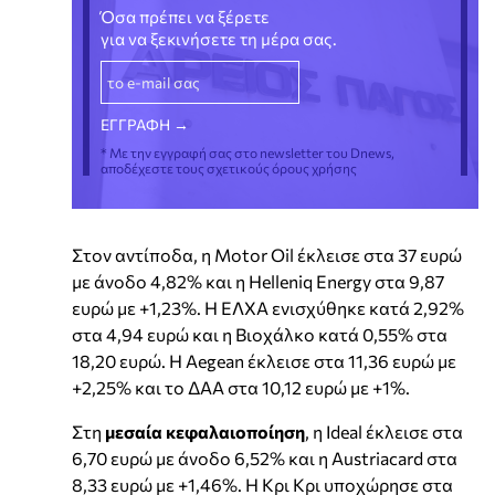
Όσα πρέπει να ξέρετε
για να ξεκινήσετε τη μέρα σας.
* Με την εγγραφή σας στο newsletter του Dnews,
αποδέχεστε τους σχετικούς όρους χρήσης
Στον αντίποδα, η Motor Oil έκλεισε στα 37 ευρώ
με άνοδο 4,82% και η Helleniq Energy στα 9,87
ευρώ με +1,23%. Η ΕΛΧΑ ενισχύθηκε κατά 2,92%
στα 4,94 ευρώ και η Βιοχάλκο κατά 0,55% στα
18,20 ευρώ. Η Aegean έκλεισε στα 11,36 ευρώ με
+2,25% και το ΔΑΑ στα 10,12 ευρώ με +1%.
Στη
μεσαία κεφαλαιοποίηση
, η Ideal έκλεισε στα
6,70 ευρώ με άνοδο 6,52% και η Austriacard στα
8,33 ευρώ με +1,46%. Η Κρι Κρι υποχώρησε στα