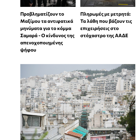
Προβληματίζουν το
Πληρωμές με μετρητά:
Μαξίμου τα αντιφατικά
Τα λάθη που βάζουν τις
μηνύματα για το κόμμα
επιχειρήσεις στο
Σαμαρά - Ο κίνδυνος της
στόχαστρο της ΑΑΔΕ
απενοχοποιημένης
ψήφου