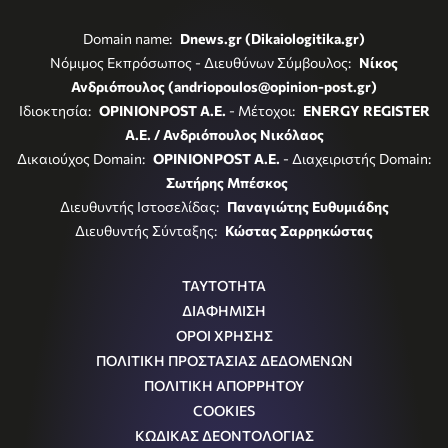
Domain name:
Dnews.gr (Dikaiologitika.gr)
Νόμιμος Εκπρόσωπος - Διευθύνων Σύμβουλος:
Νίκος
Ανδριόπουλος (andriopoulos@opinion-post.gr)
Ιδιοκτησία:
OPINIONPOST A.E.
- Μέτοχοι:
ENERGY REGISTER
Α.Ε. / Ανδριόπουλος Νικόλαος
Δικαιούχος Domain:
OPINIONPOST A.E.
- Διαχειριστής Domain:
Σωτήρης Μπέσκος
Διευθυντής Ιστοσελίδας:
Παναγιώτης Ευθυμιάδης
Διευθυντής Σύνταξης:
Κώστας Σαρρηκώστας
ΤΑΥΤΟΤΗΤΑ
ΔΙΑΦΗΜΙΣΗ
ΟΡΟΙ ΧΡΗΣΗΣ
ΠΟΛΙΤΙΚΗ ΠΡΟΣΤΑΣΙΑΣ ΔΕΔΟΜΕΝΩΝ
ΠΟΛΙΤΙΚΗ ΑΠΟΡΡΗΤΟΥ
COOKIES
ΚΩΔΙΚΑΣ ΔΕΟΝΤΟΛΟΓΙΑΣ