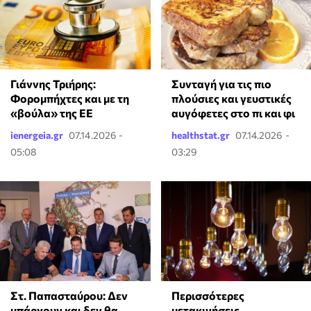
Γιάννης Τριήρης:
Συνταγή για τις πιο
Φορομπήχτες και με τη
πλούσιες και γευστικές
«βούλα» της ΕΕ
αυγόφετες στο πι και φι
ienergeia.gr
07.14.2026 -
healthstat.gr
07.14.2026 -
05:08
03:29
Στ. Παπασταύρου: Δεν
Περισσότερες
υπάρχουν και δεν θα
μετακινήσεις