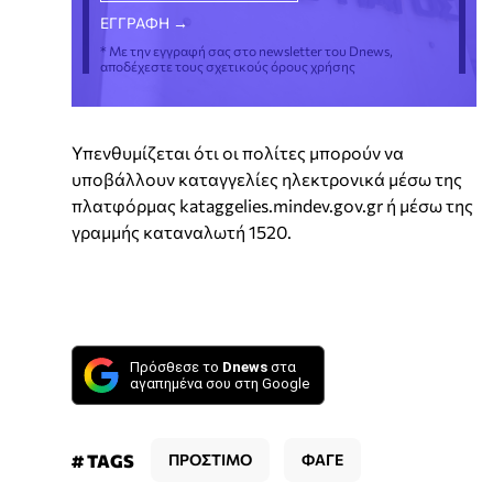
* Με την εγγραφή σας στο newsletter του Dnews,
αποδέχεστε τους σχετικούς όρους χρήσης
Υπενθυμίζεται ότι οι πολίτες μπορούν να
υποβάλλουν καταγγελίες ηλεκτρονικά μέσω της
πλατφόρμας kataggelies.mindev.gov.gr ή μέσω της
γραμμής καταναλωτή 1520.
Πρόσθεσε το
Dnews
στα
αγαπημένα σου στη Google
# TAGS
ΠΡΟΣΤΙΜΟ
ΦΑΓΕ