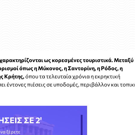
 χαρακτηρίζονται ως κορεσμένες τουριστικά. Μεταξύ
ρισμοί όπως η Μύκονος, η Σαντορίνη, η Ρόδος, η
ης Κρήτης,
όπου τα τελευταία χρόνια η εκρηκτική
ει έντονες πιέσεις σε υποδομές, περιβάλλον και τοπικ
ΗΣΕΙΣ ΣΕ 2'
να ξέρετε