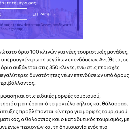
νήσετε τη μέρα σας.
φή σας στο newsletter του Dnews, αποδέχεστε
ς όρους χρήσης
νώτατο όριο 100 κλινών για νέες τουριστικές μονάδες,
ω υπερσυγκέντρωση μεγάλων επενδύσεων. Αντίθετα, σε
όριο αυξάνεται στις 350 κλίνες, ενώ στις περιοχές
μεγαλύτερες δυνατότητες νέων επενδύσεων υπό όρους
περιβάλλοντος.
έμφαση και στις ειδικές μορφές τουρισμού,
στηριότητα πέρα από το μοντέλο «ήλιος και θάλασσα».
νάπτυξης προβλέπονται κίνητρα για μορφές τουρισμού
ιαματικός, ο θαλάσσιος και ο καταδυτικός τουρισμός, μ
υγμένων περιοχών και τη δημιουργία ενός πιο