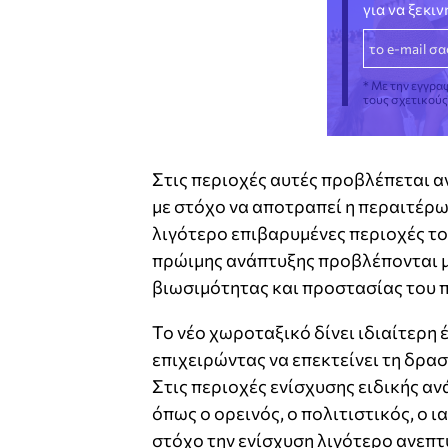
για να ξεκι
* Με την εγγρα
τους σχετικού
Στις περιοχές αυτές προβλέπεται α
με στόχο να αποτραπεί η περαιτέρ
λιγότερο επιβαρυμένες περιοχές το 
πρώιμης ανάπτυξης προβλέπονται 
βιωσιμότητας και προστασίας του 
Το νέο χωροταξικό δίνει ιδιαίτερη 
επιχειρώντας να επεκτείνει τη δρα
Στις περιοχές ενίσχυσης ειδικής α
όπως ο ορεινός, ο πολιτιστικός, ο 
στόχο την ενίσχυση λιγότερο ανεπτ