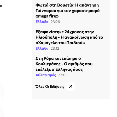
Φωτιά στη Βοιωτία: Η απάντηση
αι
Γιάνναρου για τον χαρακτηρισμό
«mega fire»
Ελλάδα
23:26
Εξαφανίστηκε 24χρονος στην
Ηλιούπολη - Η ανακοίνωση από το
«Χαμόγελο του Παιδιού»
Ελλάδα
23:12
Στη Ρόμα και επίσημα ο
Κουλιεράκης - Ο αριθμός που
επέλεξε ο Έλληνας άσος
Αθλητισμός
23:03
Όλες Οι Ειδήσεις