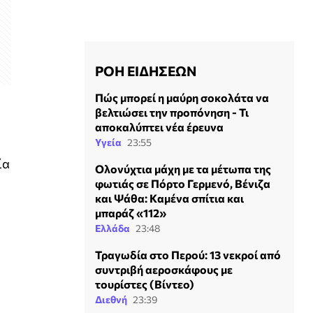
ΡΟΗ ΕΙΔΗΣΕΩΝ
Πώς μπορεί η μαύρη σοκολάτα να
βελτιώσει την προπόνηση - Τι
αποκαλύπτει νέα έρευνα
Υγεία
23:55
ία
Ολονύχτια μάχη με τα μέτωπα της
φωτιάς σε Πόρτο Γερμενό, Βένιζα
και Ψάθα: Kαμένα σπίτια και
μπαράζ «112»
Ελλάδα
23:48
Τραγωδία στο Περού: 13 νεκροί από
συντριβή αεροσκάφους με
τουρίστες (Βίντεο)
Διεθνή
23:39