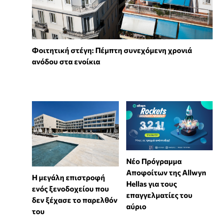
Φοιτητική στέγη: Πέμπτη συνεχόμενη χρονιά
ανόδου στα ενοίκια
Νέο Πρόγραμμα
Αποφοίτων της Allwyn
Η μεγάλη επιστροφή
Hellas για τους
ενός ξενοδοχείου που
επαγγελματίες του
δεν ξέχασε το παρελθόν
αύριο
του