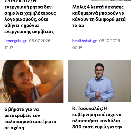
ΣΥΡΙΖΑ-ΠΣ: Η
Μόλις 4 λεπτά άσκησης
ενεργειακή ρήτρα δεν
καθημερινά μπορούν να
σημαίνει χαμηλότερους
κάνουν τη διαφορά μετά
λογαριασμούς, ούτε
τα 65
σβήνει 7 χρόνια
ενεργειακής ακρίβειας
ienergeia.gr
08.07.2026 -
healthstat.gr
08.10.2026 -
12:17
00:15
Κ. Τσουκαλάς: Η
6 βήματα για να
κυβέρνηση απέτυχε να
μετατρέψεις τον
αξιοποιήσει κονδύλια
καλοκαιρινό σου έρωτα
800 εκατ. ευρώ για την
σε σχέση