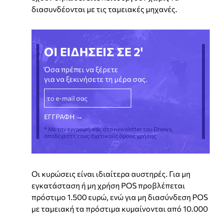
διασυνδέονται με τις ταμειακές μηχανές.
ΟΙ ΕΙΔΗΣΕΙΣ ΣΕ 2'
Όσα πρέπει να ξέρετε
για να ξεκινήσετε τη μέρα σας.
* Με την εγγραφή σας στο newsletter του Dnews,
αποδέχεστε τους σχετικούς όρους χρήσης
Οι κυρώσεις είναι ιδιαίτερα αυστηρές. Για μη
εγκατάσταση ή μη χρήση POS προβλέπεται
πρόστιμο 1.500 ευρώ, ενώ για μη διασύνδεση POS
με ταμειακή τα πρόστιμα κυμαίνονται από 10.000