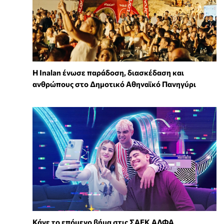
Η Inalan ένωσε παράδοση, διασκέδαση και
ανθρώπους στο Δημοτικό Αθηναϊκό Πανηγύρι
Κάνε το επόμενο βήμα στις ΣΑΕΚ ΑΛΦΑ