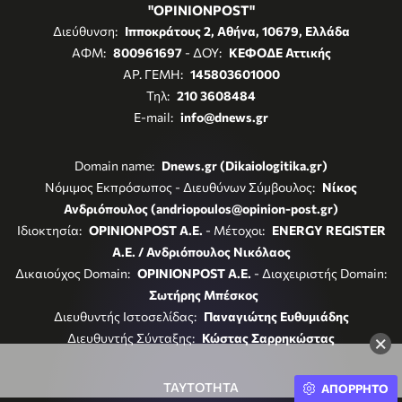
"OPINIONPOST"
Διεύθυνση:
Ιπποκράτους 2, Αθήνα, 10679, Ελλάδα
ΑΦΜ:
800961697
- ΔΟΥ:
ΚΕΦΟΔΕ Αττικής
ΑΡ. ΓΕΜΗ:
145803601000
Τηλ:
210 3608484
E-mail:
info@dnews.gr
Domain name:
Dnews.gr (Dikaiologitika.gr)
Νόμιμος Εκπρόσωπος - Διευθύνων Σύμβουλος:
Νίκος
Ανδριόπουλος (andriopoulos@opinion-post.gr)
Ιδιοκτησία:
OPINIONPOST A.E.
- Μέτοχοι:
ENERGY REGISTER
Α.Ε. / Ανδριόπουλος Νικόλαος
Δικαιούχος Domain:
OPINIONPOST A.E.
- Διαχειριστής Domain:
Σωτήρης Μπέσκος
Διευθυντής Ιστοσελίδας:
Παναγιώτης Ευθυμιάδης
Διευθυντής Σύνταξης:
Κώστας Σαρρηκώστας
×
ΤΑΥΤΟΤΗΤΑ
ΑΠΟΡΡΗΤΟ