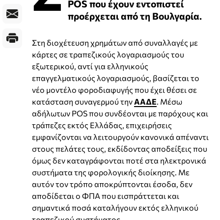
POS που έχουν εντοπιστεί
προέρχεται από τη Βουλγαρία.
Στη διοχέτευση χρημάτων από συναλλαγές με
κάρτες σε τραπεζικούς λογαριασμούς του
εξωτερικού, αντί για ελληνικούς
επαγγελματικούς λογαριασμούς, βασίζεται το
νέο μοντέλο φοροδιαφυγής που έχει θέσει σε
κατάσταση συναγερμού την
ΑΑΔΕ
. Μέσω
αδήλωτων POS που συνδέονται με παρόχους και
τράπεζες εκτός Ελλάδας, επιχειρήσεις
εμφανίζονται να λειτουργούν κανονικά απέναντι
στους πελάτες τους, εκδίδοντας αποδείξεις που
όμως δεν καταγράφονται ποτέ στα ηλεκτρονικά
συστήματα της φορολογικής διοίκησης. Με
αυτόν τον τρόπο αποκρύπτονται έσοδα, δεν
αποδίδεται ο ΦΠΑ που εισπράττεται και
σημαντικά ποσά καταλήγουν εκτός ελληνικού
τραπεζικού συστήματος.