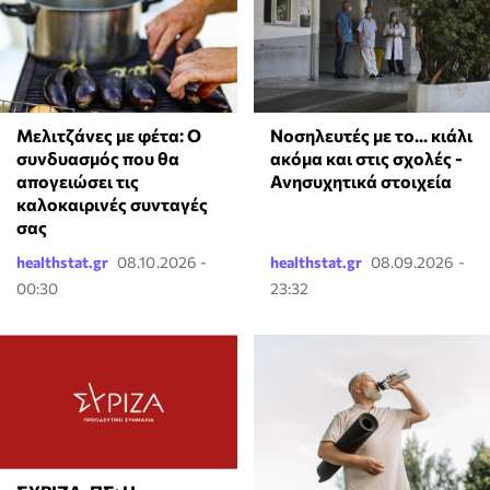
Μελιτζάνες με φέτα: Ο
Νοσηλευτές με το... κιάλι
συνδυασμός που θα
ακόμα και στις σχολές -
απογειώσει τις
Ανησυχητικά στοιχεία
καλοκαιρινές συνταγές
σας
healthstat.gr
08.10.2026 -
healthstat.gr
08.09.2026 -
00:30
23:32