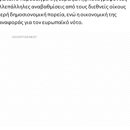
λλεπάλληλες αναβαθμίσεις από τους διεθνείς οίκους
ερή δημοσιονομική πορεία, ενώ η οικονομική της
αναφοράς για τον ευρωπαϊκό νότο.