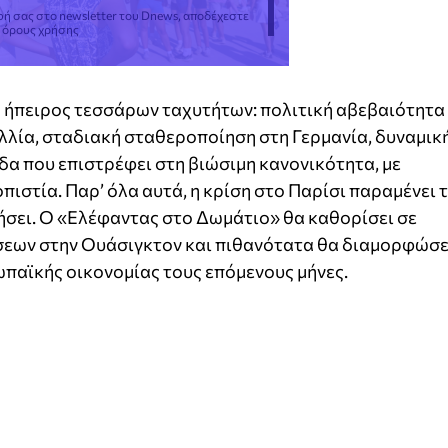
φή σας στο newsletter του Dnews, αποδέχεστε
ς όρους χρήσης
α ήπειρος τεσσάρων ταχυτήτων: πολιτική αβεβαιότητα
αλλία, σταδιακή σταθεροποίηση στη Γερμανία, δυναμικ
άδα που επιστρέφει στη βιώσιμη κανονικότητα, με
πιστία. Παρ’ όλα αυτά, η κρίση στο Παρίσι παραμένει 
οήσει. Ο «Ελέφαντας στο Δωμάτιο» θα καθορίσει σε
σεων στην Ουάσιγκτον και πιθανότατα θα διαμορφώσε
ωπαϊκής οικονομίας τους επόμενους μήνες.