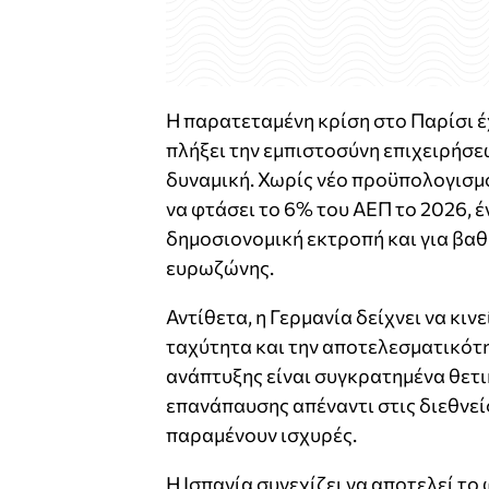
Η παρατεταμένη κρίση στο Παρίσι έχ
πλήξει την εμπιστοσύνη επιχειρήσε
δυναμική. Χωρίς νέο προϋπολογισμό
να φτάσει το 6% του ΑΕΠ το 2026, έ
δημοσιονομική εκτροπή και για βαθ
ευρωζώνης.
Αντίθετα, η Γερμανία δείχνει να κιν
ταχύτητα και την αποτελεσματικότη
ανάπτυξης είναι συγκρατημένα θετι
επανάπαυσης απέναντι στις διεθνεί
παραμένουν ισχυρές.
Η Ισπανία συνεχίζει να αποτελεί τ