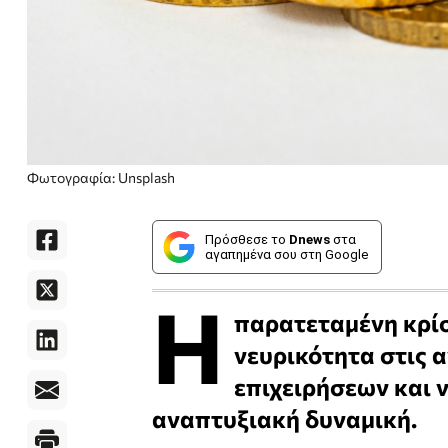
Φωτογραφία: Unsplash
Πρόσθεσε το
Dnews
στα
αγαπημένα σου στη Google
Η
παρατεταμένη κρίσ
νευρικότητα στις α
επιχειρήσεων και 
αναπτυξιακή δυναμική.