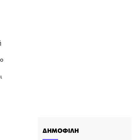
ή
το
ι
ΔΗΜΟΦΙΛΗ