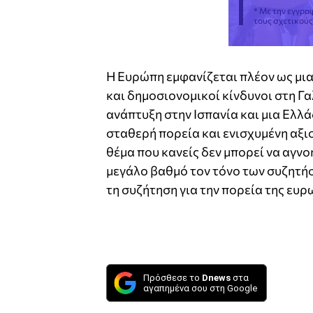
* Με την εγγρα
τους σχετικού
Η Ευρώπη εμφανίζεται πλέον ως μι
και δημοσιονομικοί κίνδυνοι στη Γ
ανάπτυξη στην Ισπανία και μια Ελλ
σταθερή πορεία και ενισχυμένη αξιο
θέμα που κανείς δεν μπορεί να αγν
μεγάλο βαθμό τον τόνο των συζητή
τη συζήτηση για την πορεία της ευρ
Πρόσθεσε το
Dnews
στα
αγαπημένα σου στη Google