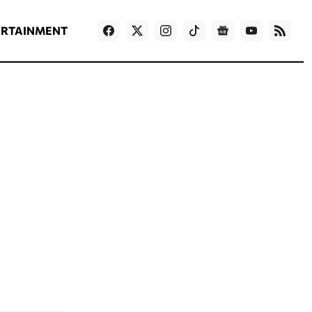
ΡΟΗ ΕΙΔΗΣΕΩΝ
T
NEWS IN ENGLISH
Games
ERTAINMENT