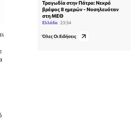
Τραγωδία στην Πάτρα: Νεκρό
βρέφος 8 ημερών - Νοσηλευόταν
στη ΜΕΘ
Ελλάδα
23:34
ει
Όλες Οι Ειδήσεις
ε
α
ό