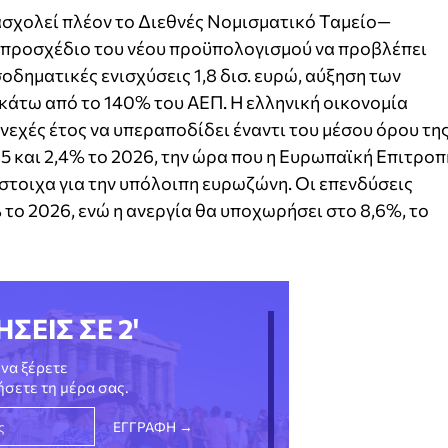
σχολεί πλέον το Διεθνές Νομισματικό Ταμείο—
 προσχέδιο του νέου προϋπολογισμού να προβλέπει
οδηματικές ενισχύσεις 1,8 δισ. ευρώ, αύξηση των
κάτω από το 140% του ΑΕΠ. Η ελληνική οικονομία
υνεχές έτος να υπεραποδίδει έναντι του μέσου όρου τη
5 και 2,4% το 2026, την ώρα που η Ευρωπαϊκή Επιτροπ
ίστοιχα για την υπόλοιπη ευρωζώνη. Οι επενδύσεις
 το 2026, ενώ η ανεργία θα υποχωρήσει στο 8,6%, το
ΗΣΕΙΣ ΣΕ 2'
να ξέρετε
νήσετε τη μέρα σας.