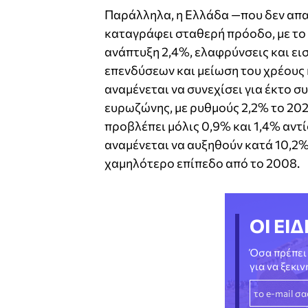
Παράλληλα, η Ελλάδα —που δεν απα
καταγράφει σταθερή πρόοδο, με το
ανάπτυξη 2,4%, ελαφρύνσεις και εισ
επενδύσεων και μείωση του χρέους 
αναμένεται να συνεχίσει για έκτο σ
ευρωζώνης, με ρυθμούς 2,2% το 202
προβλέπει μόλις 0,9% και 1,4% αντ
αναμένεται να αυξηθούν κατά 10,2%
χαμηλότερο επίπεδο από το 2008.
ΟΙ ΕΙΔ
Όσα πρέπει 
για να ξεκι