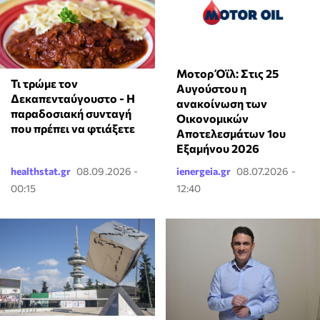
Μοτορ Όϊλ: Στις 25
Τι τρώμε τον
Αυγούστου η
Δεκαπενταύγουστο - Η
ανακοίνωση των
παραδοσιακή συνταγή
Οικονομικών
που πρέπει να φτιάξετε
Αποτελεσμάτων 1ου
Εξαμήνου 2026
healthstat.gr
08.09.2026 -
ienergeia.gr
08.07.2026 -
00:15
12:40