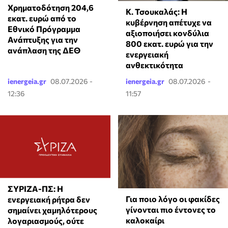
Χρηματοδότηση 204,6
Κ. Τσουκαλάς: Η
εκατ. ευρώ από το
κυβέρνηση απέτυχε να
Εθνικό Πρόγραμμα
αξιοποιήσει κονδύλια
Ανάπτυξης για την
800 εκατ. ευρώ για την
ανάπλαση της ΔΕΘ
ενεργειακή
ανθεκτικότητα
ienergeia.gr
08.07.2026 -
ienergeia.gr
08.07.2026 -
12:36
11:57
ΣΥΡΙΖΑ-ΠΣ: Η
Για ποιο λόγο οι φακίδες
ενεργειακή ρήτρα δεν
γίνονται πιο έντονες το
σημαίνει χαμηλότερους
καλοκαίρι
λογαριασμούς, ούτε