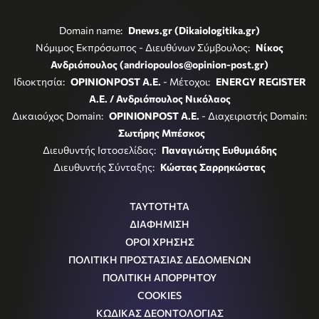
Domain name:
Dnews.gr (Dikaiologitika.gr)
Νόμιμος Εκπρόσωπος - Διευθύνων Σύμβουλος:
Νίκος
Ανδριόπουλος (andriopoulos@opinion-post.gr)
Ιδιοκτησία:
OPINIONPOST A.E.
- Μέτοχοι:
ENERGY REGISTER
Α.Ε. / Ανδριόπουλος Νικόλαος
Δικαιούχος Domain:
OPINIONPOST A.E.
- Διαχειριστής Domain:
Σωτήρης Μπέσκος
Διευθυντής Ιστοσελίδας:
Παναγιώτης Ευθυμιάδης
Διευθυντής Σύνταξης:
Κώστας Σαρρηκώστας
ΤΑΥΤΟΤΗΤΑ
ΔΙΑΦΗΜΙΣΗ
ΟΡΟΙ ΧΡΗΣΗΣ
ΠΟΛΙΤΙΚΗ ΠΡΟΣΤΑΣΙΑΣ ΔΕΔΟΜΕΝΩΝ
ΠΟΛΙΤΙΚΗ ΑΠΟΡΡΗΤΟΥ
COOKIES
ΚΩΔΙΚΑΣ ΔΕΟΝΤΟΛΟΓΙΑΣ