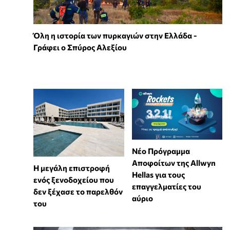
Όλη η ιστορία των πυρκαγιών στην Ελλάδα -
Γράφει ο Σπύρος Αλεξίου
Νέο Πρόγραμμα
Αποφοίτων της Allwyn
Η μεγάλη επιστροφή
Hellas για τους
ενός ξενοδοχείου που
επαγγελματίες του
δεν ξέχασε το παρελθόν
αύριο
του