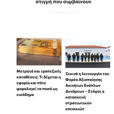
στιγμή που συμβαίνουν
Μετρητά και τραπεζικές
Ξεκινά η λειτουργία του
καταθέσεις: Τι δέχεται η
Φορέα Αξιοποίησης
εφορία και πότε
Ακινήτων Ενόπλων
φορολογεί τα ποσά ως
Δυνάμεων – Στόχος η
εισόδημα
κατασκευή
στρατιωτικών
κατοικιών