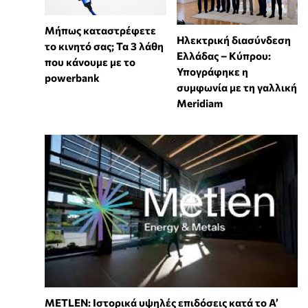
Μήπως καταστρέφετε
Ηλεκτρική διασύνδεση
το κινητό σας; Τα 3 λάθη
Ελλάδας – Κύπρου:
που κάνουμε με το
Υπογράφηκε η
powerbank
συμφωνία με τη γαλλική
Meridiam
METLEN: Ιστορικά υψηλές επιδόσεις κατά το Α’