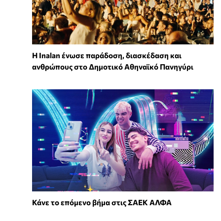
Η Inalan ένωσε παράδοση, διασκέδαση και
ανθρώπους στο Δημοτικό Αθηναϊκό Πανηγύρι
Κάνε το επόμενο βήμα στις ΣΑΕΚ ΑΛΦΑ