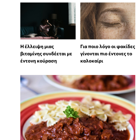
⁠Η έλλειψη μιας
Για ποιο λόγο οι φακίδες
βιταμίνης συνδέεται με
γίνονται πιο έντονες το
έντονη κούραση
καλοκαίρι