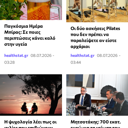
Παγκόσμια Ημέρα
Οι δύο ασκήσεις Pilates
Μπίρας: Σε ποιες
που δεν πρέπει να
περιπτώσεις κάνει καλό
παραλείψετε αν είστε
στην υγεία
αρχάριοι
healthstat.gr
08.07.2026 -
healthstat.gr
08.07.2026 -
03:28
03:44
⁠Η ψυχολογία λέει πως οι
Μητσοτάκης: 700 εκατ.
φιλίες που επιβιώνουν
ευρώ για τη μείωση του