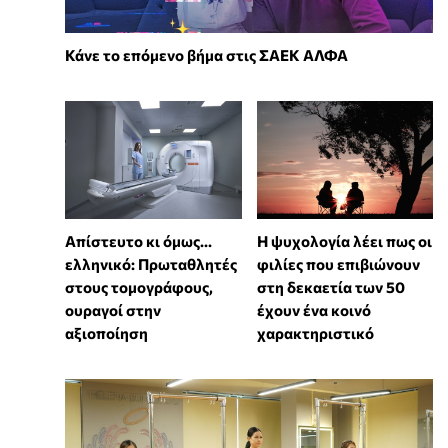
Κάνε το επόμενο βήμα στις ΣΑΕΚ ΑΛΦΑ
Απίστευτο κι όμως...
⁠Η ψυχολογία λέει πως οι
ελληνικό: Πρωταθλητές
φιλίες που επιβιώνουν
στους τομογράφους,
στη δεκαετία των 50
ουραγοί στην
έχουν ένα κοινό
αξιοποίηση
χαρακτηριστικό