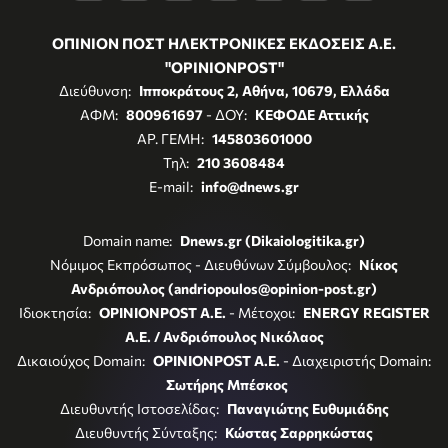
ΟΠΙΝΙΟΝ ΠΟΣΤ ΗΛΕΚΤΡΟΝΙΚΕΣ ΕΚΔΟΣΕΙΣ Α.Ε.
"OPINIONPOST"
Διεύθυνση:
Ιπποκράτους 2, Αθήνα, 10679, Ελλάδα
ΑΦΜ:
800961697
- ΔΟΥ:
ΚΕΦΟΔΕ Αττικής
ΑΡ. ΓΕΜΗ:
145803601000
Τηλ:
210 3608484
E-mail:
info@dnews.gr
Domain name:
Dnews.gr (Dikaiologitika.gr)
Νόμιμος Εκπρόσωπος - Διευθύνων Σύμβουλος:
Νίκος
Ανδριόπουλος (andriopoulos@opinion-post.gr)
Ιδιοκτησία:
OPINIONPOST A.E.
- Μέτοχοι:
ENERGY REGISTER
Α.Ε. / Ανδριόπουλος Νικόλαος
Δικαιούχος Domain:
OPINIONPOST A.E.
- Διαχειριστής Domain:
Σωτήρης Μπέσκος
Διευθυντής Ιστοσελίδας:
Παναγιώτης Ευθυμιάδης
Διευθυντής Σύνταξης:
Κώστας Σαρρηκώστας