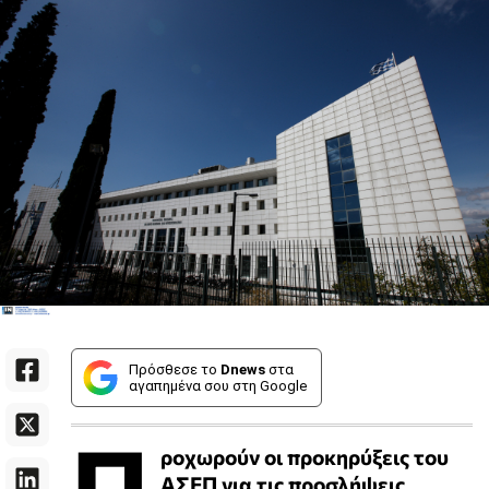
Πρόσθεσε το
Dnews
στα
αγαπημένα σου στη Google
Π
ροχωρούν οι προκηρύξεις του
ΑΣΕΠ
για τις προσλήψεις