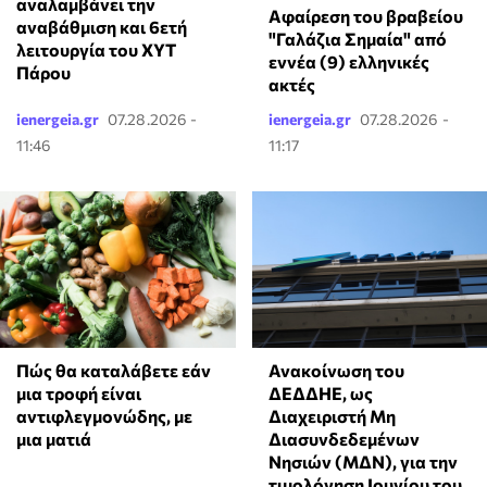
αναλαμβάνει την
Αφαίρεση του βραβείου
αναβάθμιση και 6ετή
"Γαλάζια Σημαία" από
λειτουργία του ΧΥΤ
εννέα (9) ελληνικές
Πάρου
ακτές
ienergeia.gr
07.28.2026 -
ienergeia.gr
07.28.2026 -
11:46
11:17
Πώς θα καταλάβετε εάν
Ανακοίνωση του
μια τροφή είναι
ΔΕΔΔΗΕ, ως
αντιφλεγμονώδης, με
Διαχειριστή Μη
μια ματιά
Διασυνδεδεμένων
Νησιών (ΜΔΝ), για την
τιμολόγηση Ιουνίου του