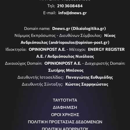
Τηλ:
210 3608484
E-mail:
info@dnews.gr
Domain name:
Dnews.gr (Dikaiologitika.gr)
Νόμιμος Εκπρόσωπος - Διευθύνων Σύμβουλος:
Νίκος
Ανδριόπουλος (andriopoulos@opinion-post.gr)
Ιδιοκτησία:
OPINIONPOST A.E.
- Μέτοχοι:
ENERGY REGISTER
Α.Ε. / Ανδριόπουλος Νικόλαος
Δικαιούχος Domain:
OPINIONPOST A.E.
- Διαχειριστής Domain:
Σωτήρης Μπέσκος
Διευθυντής Ιστοσελίδας:
Παναγιώτης Ευθυμιάδης
Διευθυντής Σύνταξης:
Κώστας Σαρρηκώστας
ΤΑΥΤΟΤΗΤΑ
ΔΙΑΦΗΜΙΣΗ
ΟΡΟΙ ΧΡΗΣΗΣ
ΠΟΛΙΤΙΚΗ ΠΡΟΣΤΑΣΙΑΣ ΔΕΔΟΜΕΝΩΝ
ΠΟΛΙΤΙΚΗ ΑΠΟΡΡΗΤΟΥ