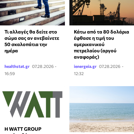
Τι αλλαγές θα δείτε στο
Κάτω από τα 80 δολάρια
σώμα σας αν ανεβαίνετε
έφθασε η τιμή του
50 σκαλοπάτια την
αμερικανικού
ημέρα
πετρελαίου (αργού
αναφοράς)
healthstat.gr
07.28.2026 -
ienergeia.gr
07.28.2026 -
16:59
12:32
Η WATT GROUP