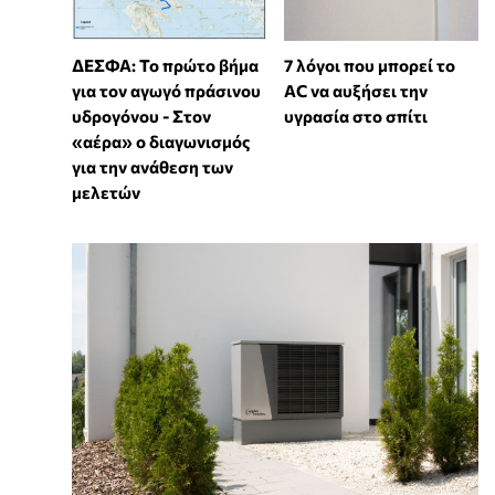
7 λόγοι που μπορεί το
ΔΕΣΦΑ: Το πρώτο βήμα
AC να αυξήσει την
για τον αγωγό πράσινου
υγρασία στο σπίτι
υδρογόνου - Στον
«αέρα» ο διαγωνισμός
για την ανάθεση των
μελετών