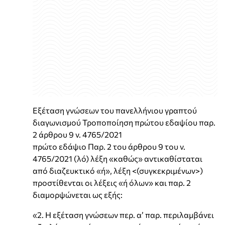
Εξέταση γνώσεων του πανελλήνιου γραπτού
διαγωνισμού Τροποποίηση πρώτου εδαψίου παρ.
2 άρθρου 9 ν. 4765/2021
πρώτο εδάψιο Παρ. 2 του άρθρου 9 του ν.
4765/2021 (λό) λέξη «καθώς» αντικαθίσταται
από διαζευκτικό «ή», λέξη <(συγκεκριμένων>)
προστίθενται οι λέξεις «ή όλων» και παρ. 2
διαμορψώνεται ως εξής:
«2. Η εξέταση γνώσεων περ. α’ παρ. περιλαμβάνει