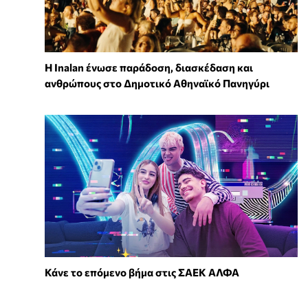
Η Inalan ένωσε παράδοση, διασκέδαση και
ανθρώπους στο Δημοτικό Αθηναϊκό Πανηγύρι
Κάνε το επόμενο βήμα στις ΣΑΕΚ ΑΛΦΑ