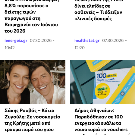
8,8% παρουσίασε ο
δίνει ελπίδες σε
δείκτης τιμών
ασθενείς – Τι έδειξαν
παραγωγού στη
κλινικές δοκιμές
Βιομηχανία τον Ιούνιου
του 2026
ienergeia.gr
07.30.2026 -
healthstat.gr
07.30.2026 -
10:42
12:20
Σάκης Ρουβάς – Κάτια
Δήμος Αθηναίων:
Ζυγούλη: Σε νοσοκομείο
Παραδόθηκαν σε 100
της Κρήτης μετά από
ενεργειακά ευάλωτα
τραυματισμό του γιου
νοικοκυριά τα vouchers