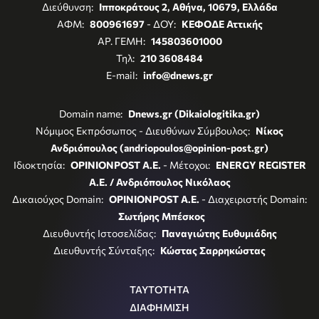
Διεύθυνση:
Ιπποκράτους 2, Αθήνα, 10679, Ελλάδα
ΑΦΜ:
800961697
- ΔΟΥ:
ΚΕΦΟΔΕ Αττικής
ΑΡ. ΓΕΜΗ:
145803601000
Τηλ:
210 3608484
E-mail:
info@dnews.gr
Domain name:
Dnews.gr (Dikaiologitika.gr)
Νόμιμος Εκπρόσωπος - Διευθύνων Σύμβουλος:
Νίκος
Ανδριόπουλος (andriopoulos@opinion-post.gr)
Ιδιοκτησία:
OPINIONPOST A.E.
- Μέτοχοι:
ENERGY REGISTER
Α.Ε. / Ανδριόπουλος Νικόλαος
Δικαιούχος Domain:
OPINIONPOST A.E.
- Διαχειριστής Domain:
Σωτήρης Μπέσκος
Διευθυντής Ιστοσελίδας:
Παναγιώτης Ευθυμιάδης
Διευθυντής Σύνταξης:
Κώστας Σαρρηκώστας
ΤΑΥΤΟΤΗΤΑ
ΔΙΑΦΗΜΙΣΗ