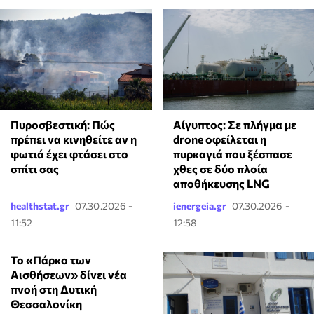
Πυροσβεστική: Πώς
Αίγυπτος: Σε πλήγμα με
πρέπει να κινηθείτε αν η
drone οφείλεται η
φωτιά έχει φτάσει στο
πυρκαγιά που ξέσπασε
σπίτι σας
χθες σε δύο πλοία
αποθήκευσης LNG
healthstat.gr
07.30.2026 -
ienergeia.gr
07.30.2026 -
11:52
12:58
Το «Πάρκο των
Αισθήσεων» δίνει νέα
πνοή στη Δυτική
Θεσσαλονίκη