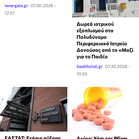
ienergeia.gr
07.30.2026 -
12:57
Δωρεά ιατρικού
εξοπλισμού στο
Πολυδύναμο
Περιφερειακό Ιατρείο
Δονούσας από το «Μαζί
για το Παιδί»
healthstat.gr
07.30.2026 -
10:55
ΕΛΣΤΑΤ: Ετήσια αύξηση
Λεύκη: Χάπι της Pfizer