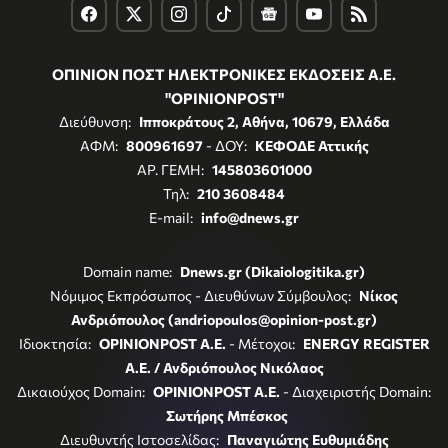
ΟΠΙΝΙΟΝ ΠΟΣΤ ΗΛΕΚΤΡΟΝΙΚΕΣ ΕΚΔΟΣΕΙΣ Α.Ε.
"OPINIONPOST"
Διεύθυνση:
Ιπποκράτους 2, Αθήνα, 10679, Ελλάδα
ΑΦΜ:
800961697
- ΔΟΥ:
ΚΕΦΟΔΕ Αττικής
ΑΡ. ΓΕΜΗ:
145803601000
Τηλ:
210 3608484
E-mail:
info@dnews.gr
Domain name:
Dnews.gr (Dikaiologitika.gr)
Νόμιμος Εκπρόσωπος - Διευθύνων Σύμβουλος:
Νίκος
Ανδριόπουλος (andriopoulos@opinion-post.gr)
Ιδιοκτησία:
OPINIONPOST A.E.
- Μέτοχοι:
ENERGY REGISTER
Α.Ε. / Ανδριόπουλος Νικόλαος
Δικαιούχος Domain:
OPINIONPOST A.E.
- Διαχειριστής Domain:
Σωτήρης Μπέσκος
Διευθυντής Ιστοσελίδας:
Παναγιώτης Ευθυμιάδης