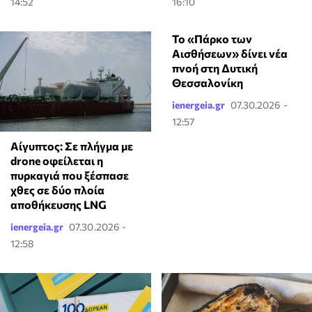
14:52
16:10
Το «Πάρκο των
Αισθήσεων» δίνει νέα
πνοή στη Δυτική
Θεσσαλονίκη
ienergeia.gr
07.30.2026 -
12:57
Αίγυπτος: Σε πλήγμα με
drone οφείλεται η
πυρκαγιά που ξέσπασε
χθες σε δύο πλοία
αποθήκευσης LNG
ienergeia.gr
07.30.2026 -
12:58