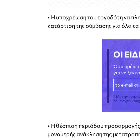
• Η υποχρέωση του εργοδότη να πλ
κατάρτιση της σύμβασης για όλα τα
ΟΙ ΕΙΔ
Όσα πρέπει 
για να ξεκι
* Με την εγγρα
τους σχετικού
• Η θέσπιση περιόδου προσαρμογής 
μονομερής ανάκληση της μετατροπής