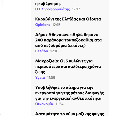
η κυβέρνηση;
Ο Πληροφοριοδότης
12:17
Καραβάνι της Ελπίδας και Θέουτα
Opinions
12:15
Δήμος Αθηναίων: «Ξηλώθηκαν»
240 παράνομα τραπεζοκαθίσματα
από πεζοδρόμια (εικόνες)
Ελλάδα
12:10
Mακροζωία: Οι 5 πυλώνες για
περισσότερα και καλύτερα χρόνια
ζωής
Υγεία
11:59
Υποβλήθηκε το αίτημα για την
ενεργοποίηση της ρήτρας διαφυγής
για την ενεργειακή ανθεκτικότητα
Οικονομία
11:54
α
Ασταμάτητο το κύμα μαζικής φυγής