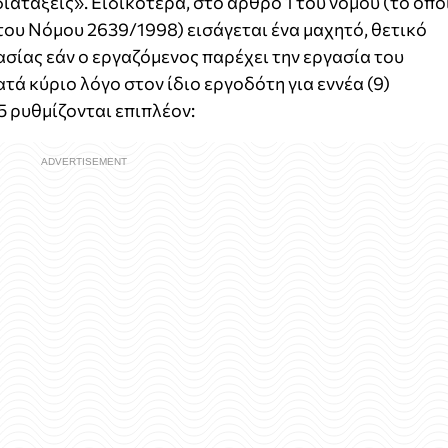
ιατάξεις». Ειδικότερα, στο άρθρο 1 του νόμου (το οπο
ου Νόμου 2639/1998) εισάγεται ένα μαχητό, θετικό
σίας εάν ο εργαζόμενος παρέχει την εργασία του
ά κύριο λόγο στον ίδιο εργοδότη για εννέα (9)
5 ρυθμίζονται επιπλέον: