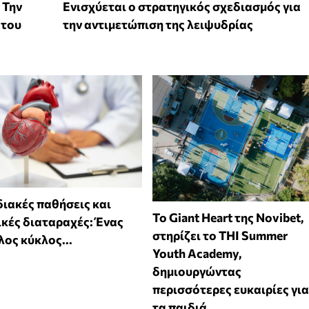
 Την
Ενισχύεται ο στρατηγικός σχεδιασμός για
 του
την αντιμετώπιση της λειψυδρίας
ιακές παθήσεις και
To Giant Heart της Novibet,
κές διαταραχές: Ένας
στηρίζει το THI Summer
ος κύκλος...
Youth Academy,
δημιουργώντας
περισσότερες ευκαιρίες για
τα παιδιά