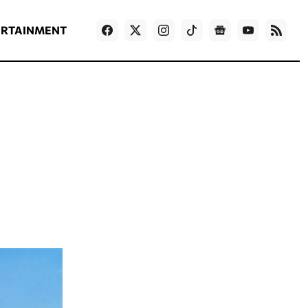
ΡΟΗ ΕΙΔΗΣΕΩΝ
T
NEWS IN ENGLISH
Games
ERTAINMENT