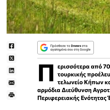
Πρόσθεσε το
Dnews
στα
αγαπημένα σου στη Google
Π
ερισσότερα από 7
τουρκικής προέλε
τελωνείο Κήπων κα
αρμόδια Διεύθυνση Αγροτι
Περιφερειακής Ενότητας 