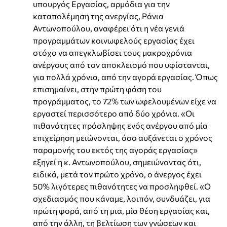
υπουργός Εργασίας, αρμόδια για την
καταπολέμηση της ανεργίας, Ράνια
Αντωνοπούλου, αναφέρει ότι η νέα γενιά
προγραμμάτων κοινωφελούς εργασίας έχει
στόχο να απεγκλωβίσει τους μακροχρόνια
ανέργους από τον αποκλεισμό που υφίστανται,
για πολλά χρόνια, από την αγορά εργασίας. Όπως
επισημαίνει, στην πρώτη φάση του
προγράμματος, το 72% των ωφελουμένων είχε να
εργαστεί περισσότερο από δύο χρόνια. «Οι
πιθανότητες πρόσληψης ενός ανέργου από μία
επιχείρηση μειώνονται, όσο αυξάνεται ο χρόνος
παραμονής του εκτός της αγοράς εργασίας»
εξηγεί η κ. Αντωνοπούλου, σημειώνοντας ότι,
ειδικά, μετά τον πρώτο χρόνο, ο άνεργος έχει
50% λιγότερες πιθανότητες να προσληφθεί. «Ο
σχεδιασμός που κάναμε, λοιπόν, συνδυάζει, για
πρώτη φορά, από τη μια, μία θέση εργασίας και,
από την άλλη, τη βελτίωση των γνώσεων και