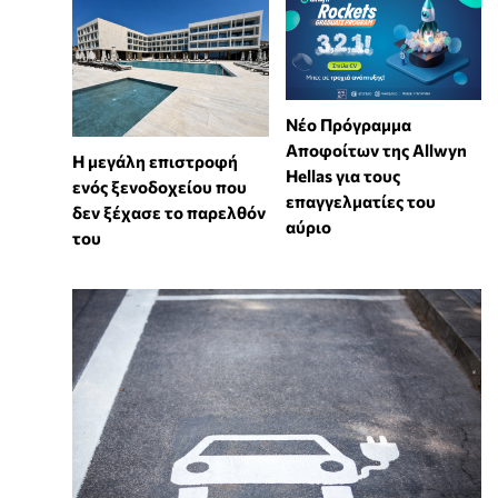
Νέο Πρόγραμμα
Αποφοίτων της Allwyn
Η μεγάλη επιστροφή
Hellas για τους
ενός ξενοδοχείου που
επαγγελματίες του
δεν ξέχασε το παρελθόν
αύριο
του