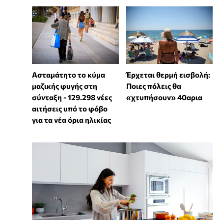
Ασταμάτητο το κύμα
Έρχεται θερμή εισβολή:
μαζικής φυγής στη
Ποιες πόλεις θα
σύνταξη - 129.298 νέες
«χτυπήσουν» 40αρια
αιτήσεις υπό το φόβο
για τα νέα όρια ηλικίας