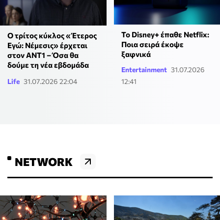
Το Disney+ έπαθε Netflix:
Ο τρίτος κύκλος «Έτερος
Ποια σειρά έκοψε
Εγώ: Νέμεσις» έρχεται
ξαφνικά
στον ΑΝΤ1 – Όσα θα
δούμε τη νέα εβδομάδα
Entertainment
31.07.2026
Life
31.07.2026 22:04
12:41
NETWORK