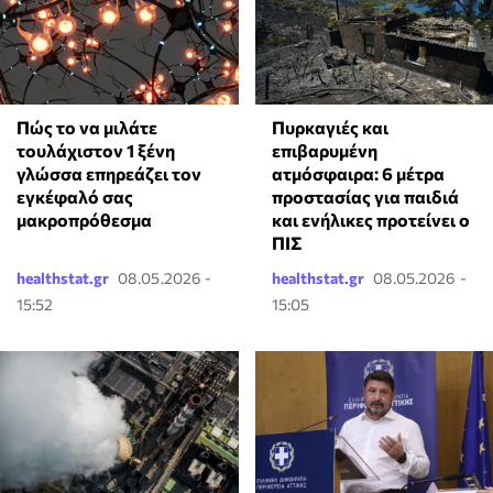
⁠Πώς το να μιλάτε
Πυρκαγιές και
τουλάχιστον 1 ξένη
επιβαρυμένη
γλώσσα επηρεάζει τον
ατμόσφαιρα: 6 μέτρα
εγκέφαλό σας
προστασίας για παιδιά
μακροπρόθεσμα
και ενήλικες προτείνει ο
ΠΙΣ
healthstat.gr
08.05.2026 -
healthstat.gr
08.05.2026 -
15:52
15:05