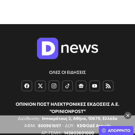
ΟΛΕΣ ΟΙ ΕΙΔΗΣΕΙΣ
ΟΠΙΝΙΟΝ ΠΟΣΤ ΗΛΕΚΤΡΟΝΙΚΕΣ ΕΚΔΟΣΕΙΣ Α.Ε.
"OPINIONPOST"
×
Διεύθυνση:
Ιπποκράτους 2, Αθήνα, 10679, Ελλάδα
ΑΦΜ:
800961697
- ΔΟΥ:
ΚΕΦΟΔΕ Αττικής
ΑΠΟΡΡΗΤΟ
ΑΡ. ΓΕΜΗ:
145803601000