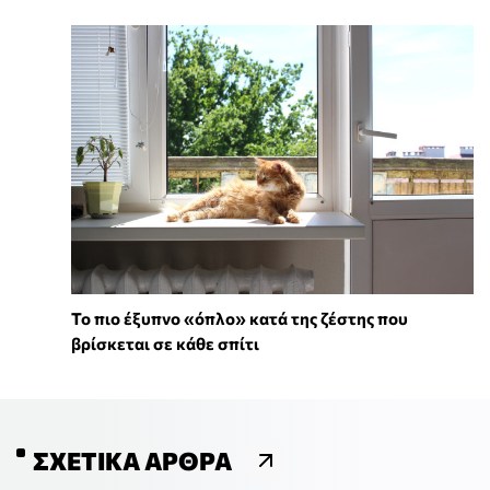
To πιο έξυπνο «όπλο» κατά της ζέστης που
βρίσκεται σε κάθε σπίτι
ΣΧΕΤΙΚΆ ΆΡΘΡΑ