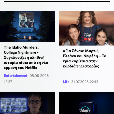
The Idaho Murders:
«Για Σένα»: Μυρτώ,
College Nightmare -
Ελεάνα και Νεφέλη – Τα
Συγκλονίζει η αληθινή
τρία κορίτσια στην
ιστορία πίσω από τη νέα
καρδιά της ιστορίας
εμμονή του Netflix
Entertainment
05.08.2026
12:37
Life
31.07.2026 22:13