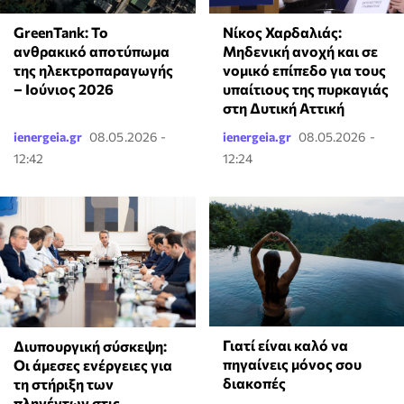
GreenTank: Το
Νίκος Χαρδαλιάς:
ανθρακικό αποτύπωμα
Μηδενική ανοχή και σε
της ηλεκτροπαραγωγής
νομικό επίπεδο για τους
– Ιούνιος 2026
υπαίτιους της πυρκαγιάς
στη Δυτική Αττική
ienergeia.gr
08.05.2026 -
ienergeia.gr
08.05.2026 -
12:42
12:24
Γιατί είναι καλό να
Διυπουργική σύσκεψη:
πηγαίνεις μόνος σου
Οι άμεσες ενέργειες για
διακοπές
τη στήριξη των
πληγέντων στις