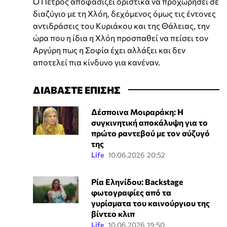
Ο Πέτρος αποφασίζει οριστικά να προχωρήσει σε
διαζύγιο με τη Χλόη, δεχόμενος όμως τις έντονες
αντιδράσεις του Κυριάκου και της Θάλειας, την
ώρα που η ίδια η Χλόη προσπαθεί να πείσει τον
Αργύρη πως η Σοφία έχει αλλάξει και δεν
αποτελεί πια κίνδυνο για κανέναν.
ΔΙΑΒΑΣΤΕ ΕΠΙΣΗΣ
Δέσποινα Μοιραράκη: Η
συγκινητική αποκάλυψη για το
πρώτο ραντεβού με τον σύζυγό
της
Life
10.06.2026 20:52
Ρία Εληνίδου: Backstage
φωτογραφίες από τα
γυρίσματα του καινούργιου της
βίντεο κλιπ
Life
10.06.2026 19:50