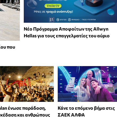
Νέο Πρόγραμμα Αποφοίτων της Allwyn
Hellas για τους επαγγελματίες του αύριο
ίου που
alan ένωσε παράδοση,
Κάνε το επόμενο βήμα στις
σκέδαση και ανθρώπους
ΣΑΕΚ ΑΛΦΑ