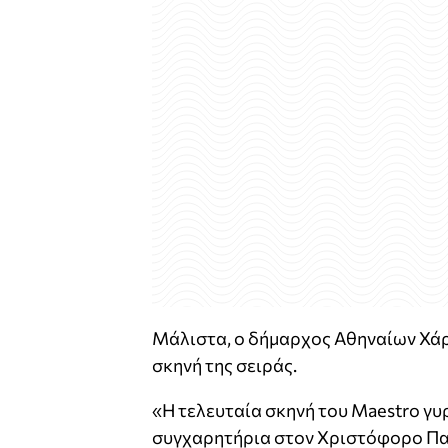
Μάλιστα, ο δήμαρχος Αθηναίων Χάρη
σκηνή της σειράς.
«Η τελευταία σκηνή του Maestro γυ
συγχαρητήρια στον Χριστόφορο Παπ