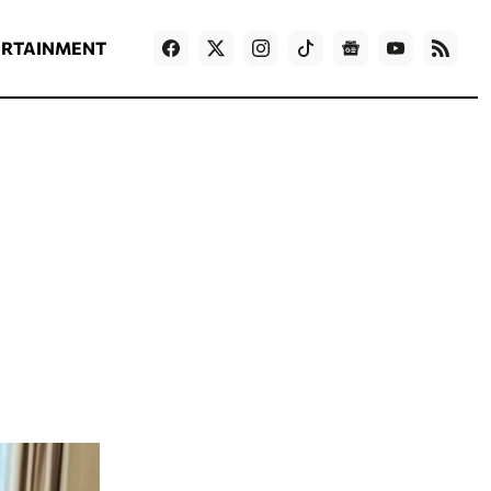
ΡΟΗ ΕΙΔΗΣΕΩΝ
T
NEWS IN ENGLISH
Games
ERTAINMENT