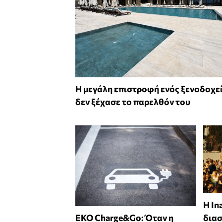
Η μεγάλη επιστροφή ενός ξενοδοχε
δεν ξέχασε το παρελθόν του
Η In
EKO Charge&Go: Όταν η
δια