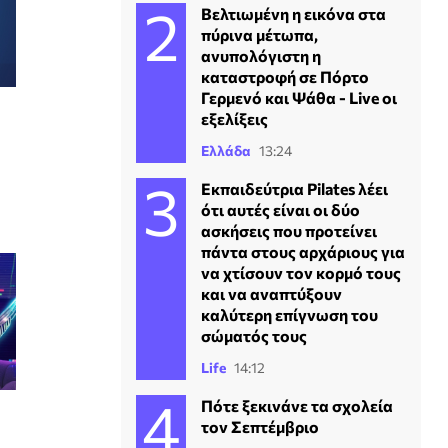
Βελτιωμένη η εικόνα στα
πύρινα μέτωπα,
ανυπολόγιστη η
καταστροφή σε Πόρτο
Γερμενό και Ψάθα - Live οι
εξελίξεις
Ελλάδα
13:24
Εκπαιδεύτρια Pilates λέει
ότι αυτές είναι οι δύο
ασκήσεις που προτείνει
πάντα στους αρχάριους για
να χτίσουν τον κορμό τους
και να αναπτύξουν
καλύτερη επίγνωση του
σώματός τους
Life
14:12
Πότε ξεκινάνε τα σχολεία
τον Σεπτέμβριο