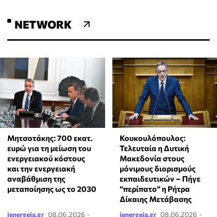
NETWORK
Μητσοτάκης: 700 εκατ.
Κουκουλόπουλος:
ευρώ για τη μείωση του
Τελευταία η Δυτική
ενεργειακού κόστους
Μακεδονία στους
και την ενεργειακή
μόνιμους διορισμούς
αναβάθμιση της
εκπαιδευτικών – Πήγε
μεταποίησης ως το 2030
“περίπατο” η Ρήτρα
Δίκαιης Μετάβασης
ienergeia.gr
08.06.2026 -
ienergeia.gr
08.06.2026 -