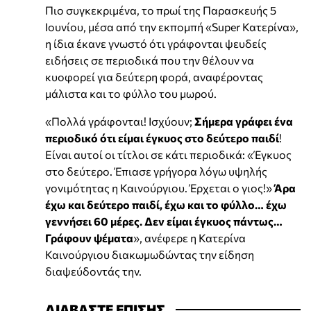
Πιο συγκεκριμένα, το πρωί της Παρασκευής 5
Ιουνίου, μέσα από την εκπομπή «Super Κατερίνα»,
η ίδια έκανε γνωστό ότι γράφονται ψευδείς
ειδήσεις σε περιοδικά που την θέλουν να
κυοφορεί για δεύτερη φορά, αναφέροντας
μάλιστα και το φύλλο του μωρού.
«Πολλά γράφονται! Ισχύουν;
Σήμερα γράφει ένα
περιοδικό ότι είμαι έγκυος στο δεύτερο παιδί
!
Είναι αυτοί οι τίτλοι σε κάτι περιοδικά: «Έγκυος
στο δεύτερο. Έπιασε γρήγορα λόγω υψηλής
γονιμότητας η Καινούργιου. Έρχεται ο γιος!»
Άρα
έχω και δεύτερο παιδί, έχω και το φύλλο… έχω
γεννήσει 60 μέρες. Δεν είμαι έγκυος πάντως…
Γράφουν ψέματα
», ανέφερε η Κατερίνα
Καινούργιου διακωμωδώντας την είδηση
διαψεύδοντάς την.
ΔΙΑΒΑΣΤΕ ΕΠΙΣΗΣ