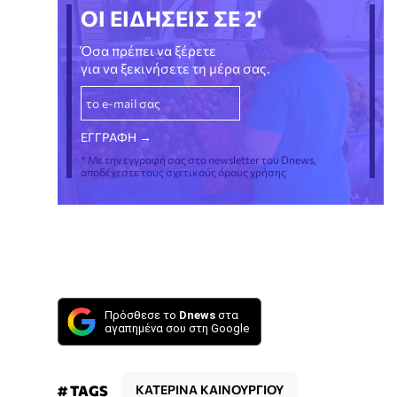
ΟΙ ΕΙΔΗΣΕΙΣ ΣΕ 2'
Όσα πρέπει να ξέρετε
για να ξεκινήσετε τη μέρα σας.
* Με την εγγραφή σας στο newsletter του Dnews,
αποδέχεστε τους σχετικούς όρους χρήσης
Πρόσθεσε το
Dnews
στα
αγαπημένα σου στη Google
# TAGS
ΚΑΤΕΡΙΝΑ ΚΑΙΝΟΥΡΓΙΟΥ