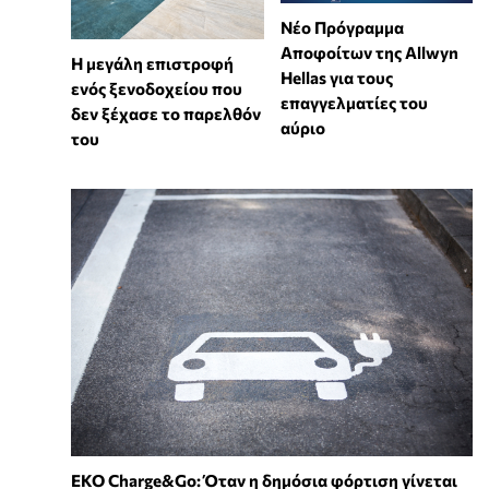
Νέο Πρόγραμμα
Αποφοίτων της Allwyn
Η μεγάλη επιστροφή
Hellas για τους
ενός ξενοδοχείου που
επαγγελματίες του
δεν ξέχασε το παρελθόν
αύριο
του
EKO Charge&Go: Όταν η δημόσια φόρτιση γίνεται