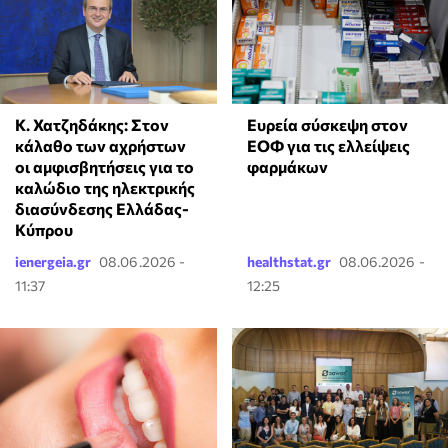
Κ. Χατζηδάκης: Στον
Ευρεία σύσκεψη στον
κάλαθο των αχρήστων
ΕΟΦ για τις ελλείψεις
οι αμφισβητήσεις για το
φαρμάκων
καλώδιο της ηλεκτρικής
διασύνδεσης Ελλάδας-
Κύπρου
ienergeia.gr
08.06.2026 -
healthstat.gr
08.06.2026 -
11:37
12:25