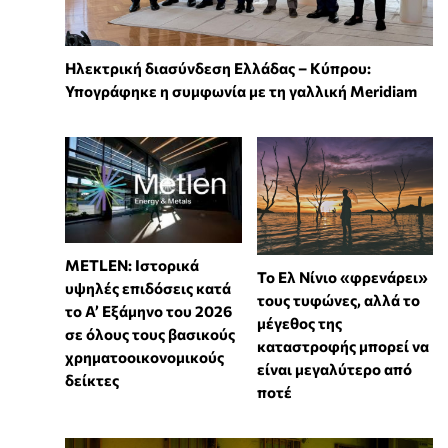
Ηλεκτρική διασύνδεση Ελλάδας – Κύπρου:
Υπογράφηκε η συμφωνία με τη γαλλική Meridiam
METLEN: Ιστορικά
Το Ελ Νίνιο «φρενάρει»
υψηλές επιδόσεις κατά
τους τυφώνες, αλλά το
το Α’ Εξάμηνο του 2026
μέγεθος της
σε όλους τους βασικούς
καταστροφής μπορεί να
χρηματοοικονομικούς
είναι μεγαλύτερο από
δείκτες
ποτέ