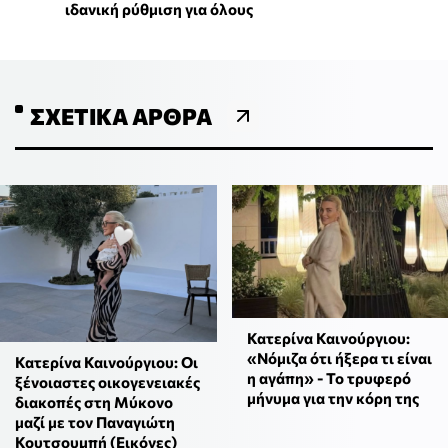
ιδανική ρύθμιση για όλους
ΣΧΕΤΙΚΆ ΆΡΘΡΑ
Κατερίνα Καινούργιου:
«Νόμιζα ότι ήξερα τι είναι
Κατερίνα Καινούργιου: Οι
η αγάπη» - Το τρυφερό
ξένοιαστες οικογενειακές
μήνυμα για την κόρη της
διακοπές στη Μύκονο
μαζί με τον Παναγιώτη
Κουτσουμπή (Εικόνες)