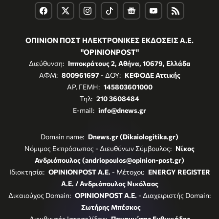
ΟΠΙΝΙΟΝ ΠΟΣΤ ΗΛΕΚΤΡΟΝΙΚΕΣ ΕΚΔΟΣΕΙΣ Α.Ε.
"OPINIONPOST"
Διεύθυνση:
Ιπποκράτους 2, Αθήνα, 10679, Ελλάδα
ΑΦΜ:
800961697
- ΔΟΥ:
ΚΕΦΟΔΕ Αττικής
ΑΡ. ΓΕΜΗ:
145803601000
Τηλ:
210 3608484
E-mail:
info@dnews.gr
Domain name:
Dnews.gr (Dikaiologitika.gr)
Νόμιμος Εκπρόσωπος - Διευθύνων Σύμβουλος:
Νίκος
Ανδριόπουλος (andriopoulos@opinion-post.gr)
Ιδιοκτησία:
OPINIONPOST A.E.
- Μέτοχοι:
ENERGY REGISTER
Α.Ε. / Ανδριόπουλος Νικόλαος
Δικαιούχος Domain:
OPINIONPOST A.E.
- Διαχειριστής Domain:
Σωτήρης Μπέσκος
Διευθυντής Ιστοσελίδας:
Παναγιώτης Ευθυμιάδης