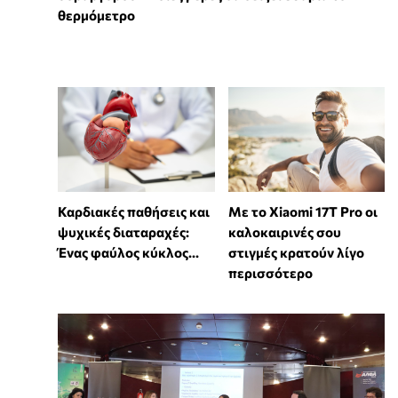
θερμόμετρο
Καρδιακές παθήσεις και
Με το Xiaomi 17T Pro οι
ψυχικές διαταραχές:
καλοκαιρινές σου
Ένας φαύλος κύκλος...
στιγμές κρατούν λίγο
περισσότερο