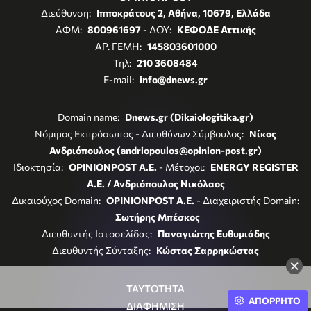
Διεύθυνση:
Ιπποκράτους 2, Αθήνα, 10679, Ελλάδα
ΑΦΜ:
800961697
- ΔΟΥ:
ΚΕΦΟΔΕ Αττικής
ΑΡ. ΓΕΜΗ:
145803601000
Τηλ:
210 3608484
E-mail:
info@dnews.gr
Domain name:
Dnews.gr (Dikaiologitika.gr)
Νόμιμος Εκπρόσωπος - Διευθύνων Σύμβουλος:
Νίκος
Ανδριόπουλος (andriopoulos@opinion-post.gr)
Ιδιοκτησία:
OPINIONPOST A.E.
- Μέτοχοι:
ENERGY REGISTER
Α.Ε. / Ανδριόπουλος Νικόλαος
Δικαιούχος Domain:
OPINIONPOST A.E.
- Διαχειριστής Domain:
Σωτήρης Μπέσκος
Διευθυντής Ιστοσελίδας:
Παναγιώτης Ευθυμιάδης
Διευθυντής Σύνταξης:
Κώστας Σαρρηκώστας
×
ΤΑΥΤΟΤΗΤΑ
ΑΠΟΡΡΗΤΟ
ΔΙΑΦΗΜΙΣΗ