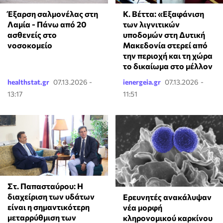
Έξαρση σαλμονέλας στη
Κ. Βέττα: «Εξαφάνιση
Λαμία - Πάνω από 20
των λιγνιτικών
ασθενείς στο
υποδομών στη Δυτική
νοσοκομείο
Μακεδονία στερεί από
την περιοχή και τη χώρα
το δικαίωμα στο μέλλον
healthstat.gr
07.13.2026 -
ienergeia.gr
07.13.2026 -
13:17
11:51
Στ. Παπασταύρου: Η
διαχείριση των υδάτων
Ερευνητές ανακάλυψαν
είναι η σημαντικότερη
νέα μορφή
μεταρρύθμιση των
κληρονομικού καρκίνου