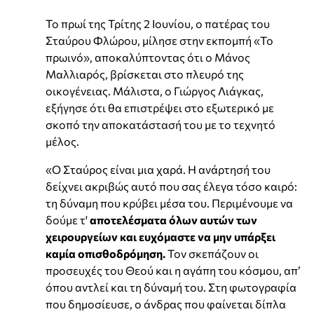
Το πρωί της Τρίτης 2 Ιουνίου, ο πατέρας του
Σταύρου Φλώρου, μίλησε στην εκπομπή «Το
πρωινό», αποκαλύπτοντας ότι ο Μάνος
Μαλλιαρός, βρίσκεται στο πλευρό της
οικογένειας. Μάλιστα, ο Γιώργος Λιάγκας,
εξήγησε ότι θα επιστρέψει στο εξωτερικό με
σκοπό την αποκατάστασή του με το τεχνητό
μέλος.
«Ο Σταύρος είναι μια χαρά. Η ανάρτησή του
δείχνει ακριβώς αυτό που σας έλεγα τόσο καιρό:
τη δύναμη που κρύβει μέσα του. Περιμένουμε να
δούμε τ'
αποτελέσματα όλων αυτών των
χειρουργείων και ευχόμαστε να μην υπάρξει
καμία οπισθοδρόμηση.
Τον σκεπάζουν οι
προσευχές του Θεού και η αγάπη του κόσμου, απ’
όπου αντλεί και τη δύναμή του. Στη φωτογραφία
που δημοσίευσε, ο άνδρας που φαίνεται δίπλα