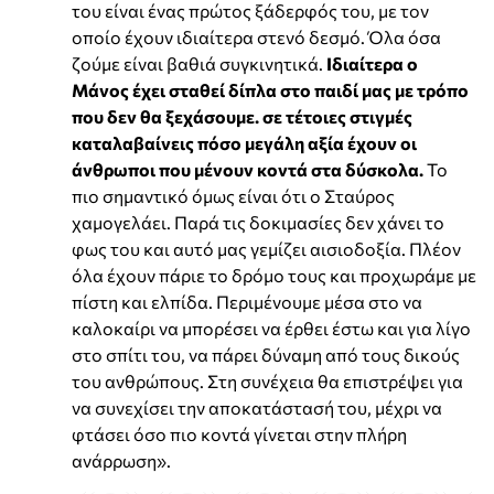
του είναι ένας πρώτος ξάδερφός του, με τον
οποίο έχουν ιδιαίτερα στενό δεσμό. Όλα όσα
ζούμε είναι βαθιά συγκινητικά.
Ιδιαίτερα ο
Μάνος έχει σταθεί δίπλα στο παιδί μας με τρόπο
που δεν θα ξεχάσουμε. σε τέτοιες στιγμές
καταλαβαίνεις πόσο μεγάλη αξία έχουν οι
άνθρωποι που μένουν κοντά στα δύσκολα.
Το
πιο σημαντικό όμως είναι ότι ο Σταύρος
χαμογελάει. Παρά τις δοκιμασίες δεν χάνει το
φως του και αυτό μας γεμίζει αισιοδοξία. Πλέον
όλα έχουν πάριε το δρόμο τους και προχωράμε με
πίστη και ελπίδα. Περιμένουμε μέσα στο να
καλοκαίρι να μπορέσει να έρθει έστω και για λίγο
στο σπίτι του, να πάρει δύναμη από τους δικούς
του ανθρώπους. Στη συνέχεια θα επιστρέψει για
να συνεχίσει την αποκατάστασή του, μέχρι να
φτάσει όσο πιο κοντά γίνεται στην πλήρη
ανάρρωση».