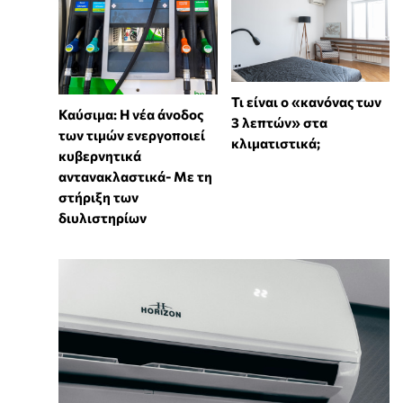
Τι είναι ο «κανόνας των
Καύσιμα: Η νέα άνοδος
3 λεπτών» στα
των τιμών ενεργοποιεί
κλιματιστικά;
κυβερνητικά
αντανακλαστικά- Με τη
στήριξη των
διυλιστηρίων