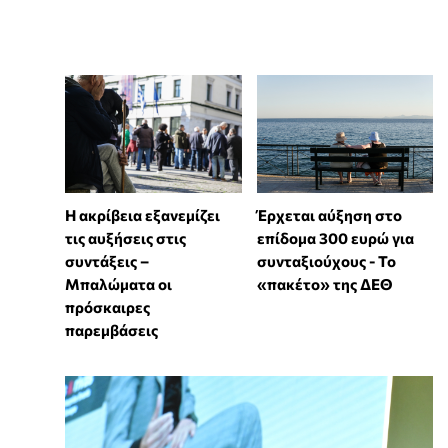
Η ακρίβεια εξανεμίζει
Έρχεται αύξηση στο
τις αυξήσεις στις
επίδομα 300 ευρώ για
συντάξεις –
συνταξιούχους - Το
Μπαλώματα οι
«πακέτο» της ΔΕΘ
πρόσκαιρες
παρεμβάσεις