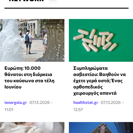
Ευρώπη: 10.000
Συμπληρώματα
θάνατοι στη διάρκεια
ασβεστίου: Βοηθούν να
του καύσωνα στα τέλη
έχετε γερά οστά; Ένας
Ιουνίου
ορθοπεδικός
χειρουργός απαντά
ienergeia.gr
07.13.2026 -
healthstat.gr
07.13.2026 -
11:01
12:57