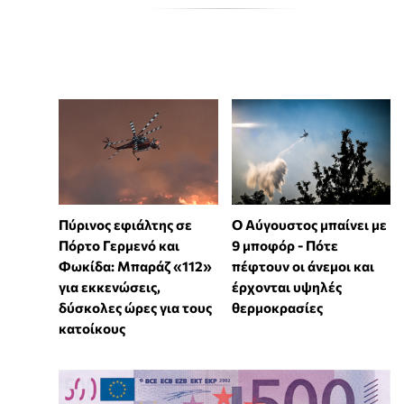
Πύρινος εφιάλτης σε
Ο Αύγουστος μπαίνει με
Πόρτο Γερμενό και
9 μποφόρ - Πότε
Φωκίδα: Μπαράζ «112»
πέφτουν οι άνεμοι και
για εκκενώσεις,
έρχονται υψηλές
δύσκολες ώρες για τους
θερμοκρασίες
κατοίκους