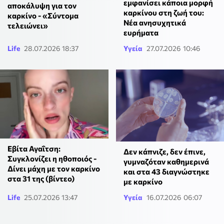
εμφανίσει κάποια μορφή
αποκάλυψη για τον
καρκίνου στη ζωή του:
καρκίνο - «Σύντομα
Νέα ανησυχητικά
τελειώνει»
ευρήματα
Life
28.07.2026 18:37
Υγεία
27.07.2026 10:46
Εβίτα Αγαΐτση:
Δεν κάπνιζε, δεν έπινε,
Συγκλονίζει η ηθοποιός -
γυμναζόταν καθημερινά
Δίνει μάχη με τον καρκίνο
και στα 43 διαγνώστηκε
στα 31 της (βίντεο)
με καρκίνο
Life
25.07.2026 13:47
Υγεία
16.07.2026 06:07