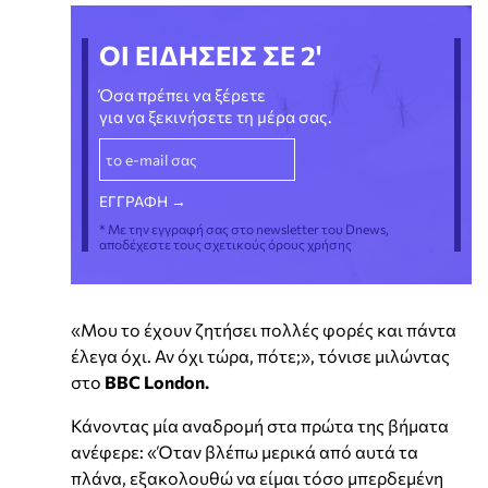
ΟΙ ΕΙΔΗΣΕΙΣ ΣΕ 2'
Όσα πρέπει να ξέρετε
για να ξεκινήσετε τη μέρα σας.
* Με την εγγραφή σας στο newsletter του Dnews,
αποδέχεστε τους σχετικούς όρους χρήσης
«Μου το έχουν ζητήσει πολλές φορές και πάντα
έλεγα όχι. Αν όχι τώρα, πότε;», τόνισε μιλώντας
στο
BBC London.
Κάνοντας μία αναδρομή στα πρώτα της βήματα
ανέφερε: «Όταν βλέπω μερικά από αυτά τα
πλάνα, εξακολουθώ να είμαι τόσο μπερδεμένη