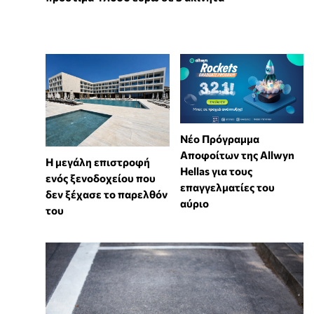
Νέο Πρόγραμμα
Αποφοίτων της Allwyn
Η μεγάλη επιστροφή
Hellas για τους
ενός ξενοδοχείου που
επαγγελματίες του
δεν ξέχασε το παρελθόν
αύριο
του