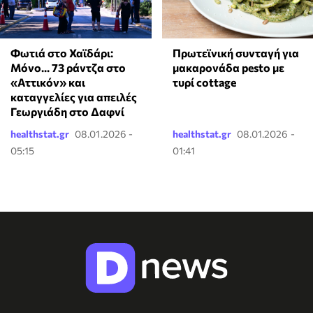
Φωτιά στο Χαϊδάρι:
Πρωτεϊνική συνταγή για
Μόνο... 73 ράντζα στο
μακαρονάδα pesto με
«Αττικόν» και
τυρί cottage
καταγγελίες για απειλές
Γεωργιάδη στο Δαφνί
healthstat.gr
08.01.2026 -
healthstat.gr
08.01.2026 -
05:15
01:41