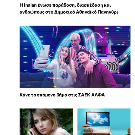
Η Inalan ένωσε παράδοση, διασκέδαση και
ανθρώπους στο Δημοτικό Αθηναϊκό Πανηγύρι
Κάνε το επόμενο βήμα στις ΣΑΕΚ ΑΛΦΑ