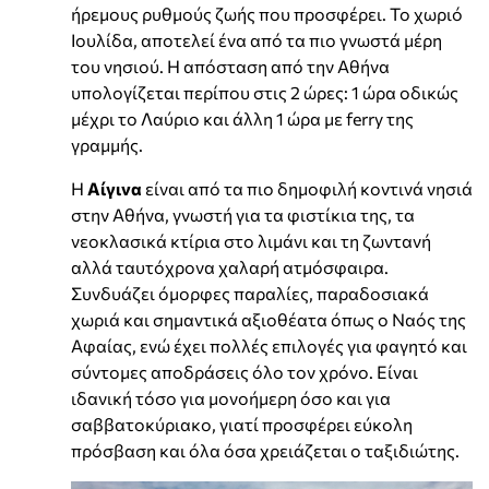
ήρεμους ρυθμούς ζωής που προσφέρει. Το χωριό
Ιουλίδα, αποτελεί ένα από τα πιο γνωστά μέρη
του νησιού. Η απόσταση από την Αθήνα
υπολογίζεται περίπου στις 2 ώρες: 1 ώρα οδικώς
μέχρι το Λαύριο και άλλη 1 ώρα με ferry της
γραμμής.
Η
Αίγινα
είναι από τα πιο δημοφιλή κοντινά νησιά
στην Αθήνα, γνωστή για τα φιστίκια της, τα
νεοκλασικά κτίρια στο λιμάνι και τη ζωντανή
αλλά ταυτόχρονα χαλαρή ατμόσφαιρα.
Συνδυάζει όμορφες παραλίες, παραδοσιακά
χωριά και σημαντικά αξιοθέατα όπως ο Ναός της
Αφαίας, ενώ έχει πολλές επιλογές για φαγητό και
σύντομες αποδράσεις όλο τον χρόνο. Είναι
ιδανική τόσο για μονοήμερη όσο και για
σαββατοκύριακο, γιατί προσφέρει εύκολη
πρόσβαση και όλα όσα χρειάζεται ο ταξιδιώτης.