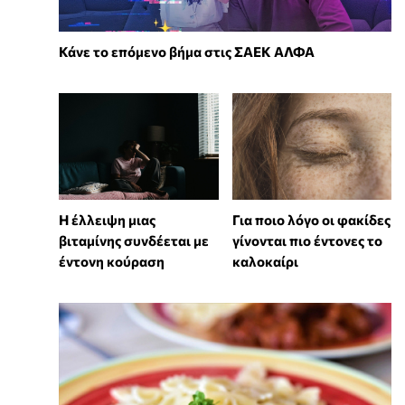
Κάνε το επόμενο βήμα στις ΣΑΕΚ ΑΛΦΑ
⁠Η έλλειψη μιας
Για ποιο λόγο οι φακίδες
βιταμίνης συνδέεται με
γίνονται πιο έντονες το
έντονη κούραση
καλοκαίρι