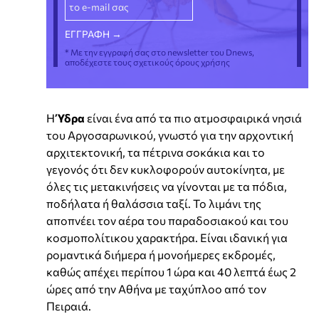
* Με την εγγραφή σας στο newsletter του Dnews,
αποδέχεστε τους σχετικούς όρους χρήσης
Η
Ύδρα
είναι ένα από τα πιο ατμοσφαιρικά νησιά
του Αργοσαρωνικού, γνωστό για την αρχοντική
αρχιτεκτονική, τα πέτρινα σοκάκια και το
γεγονός ότι δεν κυκλοφορούν αυτοκίνητα, με
όλες τις μετακινήσεις να γίνονται με τα πόδια,
ποδήλατα ή θαλάσσια ταξί. Το λιμάνι της
αποπνέει τον αέρα του παραδοσιακού και του
κοσμοπολίτικου χαρακτήρα. Είναι ιδανική για
ρομαντικά διήμερα ή μονοήμερες εκδρομές,
καθώς απέχει περίπου 1 ώρα και 40 λεπτά έως 2
ώρες από την Αθήνα με ταχύπλοο από τον
Πειραιά.