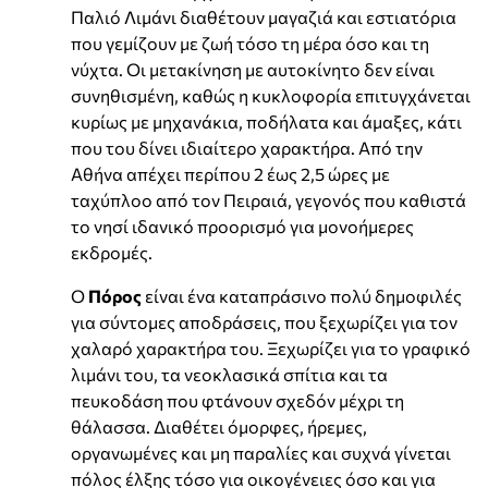
Παλιό Λιμάνι διαθέτουν μαγαζιά και εστιατόρια
που γεμίζουν με ζωή τόσο τη μέρα όσο και τη
νύχτα. Οι μετακίνηση με αυτοκίνητο δεν είναι
συνηθισμένη, καθώς η κυκλοφορία επιτυγχάνεται
κυρίως με μηχανάκια, ποδήλατα και άμαξες, κάτι
που του δίνει ιδιαίτερο χαρακτήρα. Από την
Αθήνα απέχει περίπου 2 έως 2,5 ώρες με
ταχύπλοο από τον Πειραιά, γεγονός που καθιστά
το νησί ιδανικό προορισμό για μονοήμερες
εκδρομές.
Ο
Πόρος
είναι ένα καταπράσινο πολύ δημοφιλές
για σύντομες αποδράσεις, που ξεχωρίζει για τον
χαλαρό χαρακτήρα του. Ξεχωρίζει για το γραφικό
λιμάνι του, τα νεοκλασικά σπίτια και τα
πευκοδάση που φτάνουν σχεδόν μέχρι τη
θάλασσα. Διαθέτει όμορφες, ήρεμες,
οργανωμένες και μη παραλίες και συχνά γίνεται
πόλος έλξης τόσο για οικογένειες όσο και για