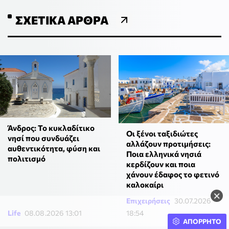
ΣΧΕΤΙΚΆ ΆΡΘΡΑ
Άνδρος: Το κυκλαδίτικο
Οι ξένοι ταξιδιώτες
νησί που συνδυάζει
αλλάζουν προτιμήσεις:
αυθεντικότητα, φύση και
Ποια ελληνικά νησιά
πολιτισμό
κερδίζουν και ποια
χάνουν έδαφος το φετινό
καλοκαίρι
×
Επιχειρήσεις
30.07.2026
Life
08.08.2026 13:01
18:54
ΑΠΟΡΡΗΤΟ