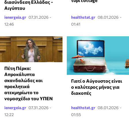
τυρί cottage
διασύνδεση Ελλάδας -
Αιγύπτου
ienergeia.gr
07.31.2026 -
healthstat.gr
08.01.2026 -
12:46
01:41
Πέτη Πέρκα:
Απροκάλυπτα
σκανδαλώδες και
Γιατί ο Αύγουστος είναι
προκλητικά
ο καλύτερος μήνας για
ατεκμηρίωτο το
διακοπές
νομοσχέδιο του ΥΠΕΝ
ienergeia.gr
07.31.2026 -
healthstat.gr
08.01.2026 -
12:22
01:55