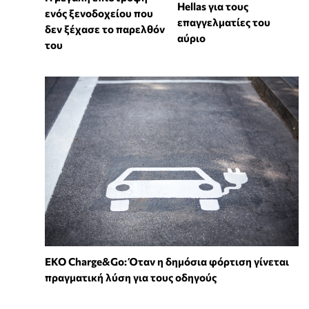
Hellas για τους
ενός ξενοδοχείου που
επαγγελματίες του
δεν ξέχασε το παρελθόν
αύριο
του
EKO Charge&Go: Όταν η δημόσια φόρτιση γίνεται
πραγματική λύση για τους οδηγούς