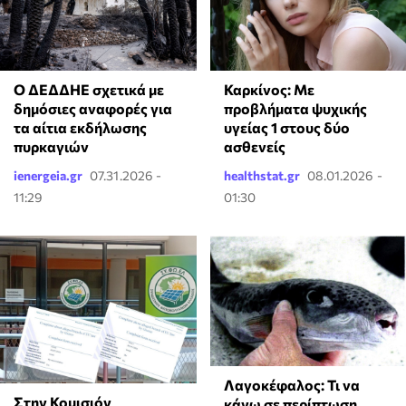
Ο ΔΕΔΔΗΕ σχετικά με
Καρκίνος: Με
δημόσιες αναφορές για
προβλήματα ψυχικής
τα αίτια εκδήλωσης
υγείας 1 στους δύο
πυρκαγιών
ασθενείς
ienergeia.gr
07.31.2026 -
healthstat.gr
08.01.2026 -
11:29
01:30
Λαγοκέφαλος: Τι να
Στην Κομισιόν
κάνω σε περίπτωση