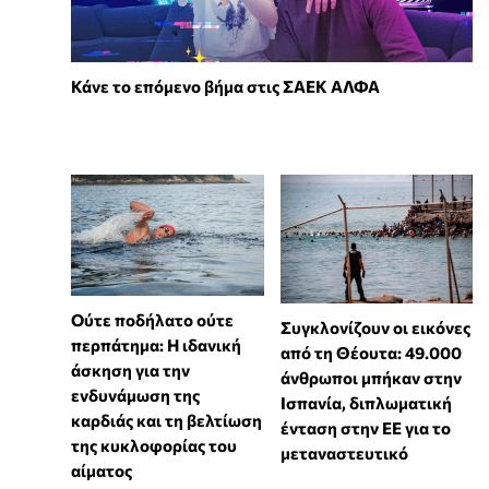
Κάνε το επόμενο βήμα στις ΣΑΕΚ ΑΛΦΑ
Ούτε ποδήλατο ούτε
Συγκλονίζουν οι εικόνες
περπάτημα: Η ιδανική
από τη Θέουτα: 49.000
άσκηση για την
άνθρωποι μπήκαν στην
ενδυνάμωση της
Ισπανία, διπλωματική
καρδιάς και τη βελτίωση
ένταση στην ΕΕ για το
της κυκλοφορίας του
μεταναστευτικό
αίματος