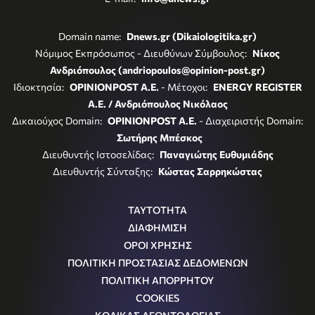
Domain name:
Dnews.gr (Dikaiologitika.gr)
Νόμιμος Εκπρόσωπος - Διευθύνων Σύμβουλος:
Νίκος
Ανδριόπουλος (andriopoulos@opinion-post.gr)
Ιδιοκτησία:
OPINIONPOST A.E.
- Μέτοχοι:
ENERGY REGISTER
Α.Ε. / Ανδριόπουλος Νικόλαος
Δικαιούχος Domain:
OPINIONPOST A.E.
- Διαχειριστής Domain:
Σωτήρης Μπέσκος
Διευθυντής Ιστοσελίδας:
Παναγιώτης Ευθυμιάδης
Διευθυντής Σύνταξης:
Κώστας Σαρρηκώστας
ΤΑΥΤΟΤΗΤΑ
ΔΙΑΦΗΜΙΣΗ
ΟΡΟΙ ΧΡΗΣΗΣ
ΠΟΛΙΤΙΚΗ ΠΡΟΣΤΑΣΙΑΣ ΔΕΔΟΜΕΝΩΝ
ΠΟΛΙΤΙΚΗ ΑΠΟΡΡΗΤΟΥ
COOKIES