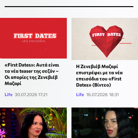
«First Dates»: Αυτά είναι
Η Ζενεβιέβ Μαζαρί
τα νέα teaser της σεζόν –
επιστρέφει με τα νέα
Οι απορίες της Ζενεβιέβ
επεισόδια του «First
Μαζαρί
Dates» (Βίντεο)
Life
30.07.2026 17:21
Life
16.07.2026 18:31