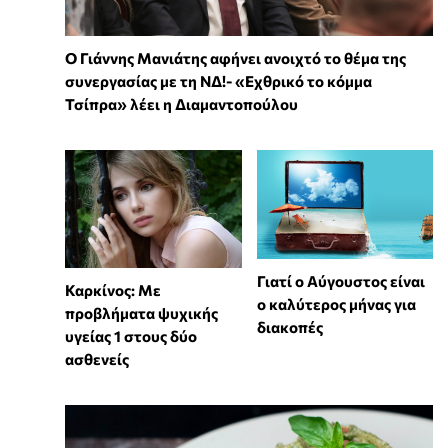
Ο Γιάννης Μανιάτης αφήνει ανοιχτό το θέμα της
συνεργασίας με τη ΝΔ!- «Εχθρικό το κόμμα
Τσίπρα» λέει η Διαμαντοπούλου
Γιατί ο Αύγουστος είναι
Καρκίνος: Με
ο καλύτερος μήνας για
προβλήματα ψυχικής
διακοπές
υγείας 1 στους δύο
ασθενείς