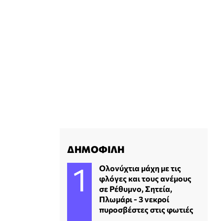
ΔΗΜΟΦΙΛΗ
Ολονύχτια μάχη με τις
φλόγες και τους ανέμους
σε Ρέθυμνο, Σητεία,
Πλωμάρι - 3 νεκροί
πυροσβέστες στις φωτιές