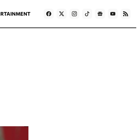
ΡΟΗ ΕΙΔΗΣΕΩΝ
T
NEWS IN ENGLISH
Games
ERTAINMENT