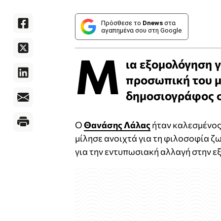
Πρόσθεσε το
Dnews
στα
αγαπημένα σου στη Google
Μ
ια εξομολόγηση γ
προσωπική του 
δημοσιογράφος 
Ο
Θανάσης Λάλας
ήταν καλεσμένος
μίλησε ανοιχτά για τη φιλοσοφία ζω
για την εντυπωσιακή αλλαγή στην ε