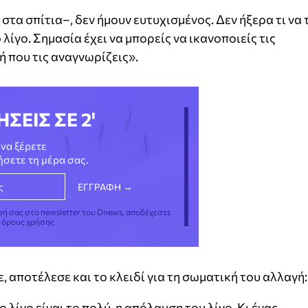
στα σπίτια–, δεν ήμουν ευτυχισμένος. Δεν ήξερα τι να 
 λίγο. Σημασία έχει να μπορείς να ικανοποιείς τις
ή που τις αναγνωρίζεις».
ΗΣΕΙΣ ΣΕ 2'
να ξέρετε
νήσετε τη μέρα σας.
φή σας στο newsletter του Dnews, αποδέχεστε
ς όρους χρήσης
 αποτέλεσε και το κλειδί για τη σωματική του αλλαγή:
ο λίγο είναι το πολύ, η απόλαυση του λίγο. Κι ένας