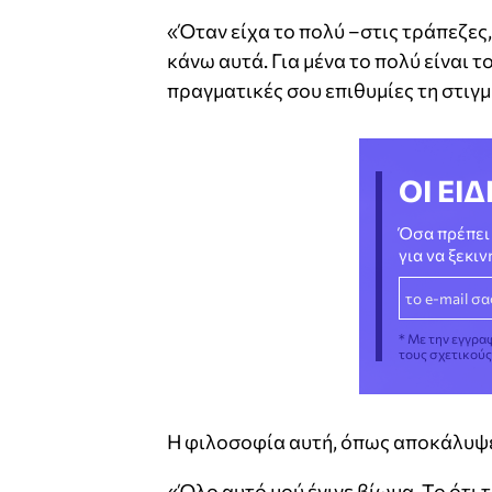
«Όταν είχα το πολύ –στις τράπεζες, 
κάνω αυτά. Για μένα το πολύ είναι το
πραγματικές σου επιθυμίες τη στιγμ
ΟΙ ΕΙΔ
Όσα πρέπει 
για να ξεκι
* Με την εγγρα
τους σχετικού
Η φιλοσοφία αυτή, όπως αποκάλυψε,
«Όλο αυτό μού έγινε βίωμα. Το ότι τ