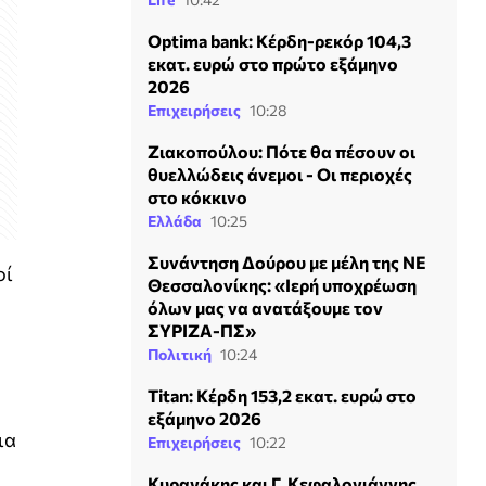
Optima bank: Κέρδη-ρεκόρ 104,3
εκατ. ευρώ στο πρώτο εξάμηνο
2026
Επιχειρήσεις
10:28
Ζιακοπούλου: Πότε θα πέσουν οι
θυελλώδεις άνεμοι - Οι περιοχές
στο κόκκινο
Ελλάδα
10:25
Συνάντηση Δούρου με μέλη της ΝΕ
οί
Θεσσαλονίκης: «Ιερή υποχρέωση
όλων μας να ανατάξουμε τον
ΣΥΡΙΖΑ-ΠΣ»
Πολιτική
10:24
Titan: Κέρδη 153,2 εκατ. ευρώ στο
εξάμηνο 2026
ια
Επιχειρήσεις
10:22
Κυρανάκης και Γ. Κεφαλογιάννης