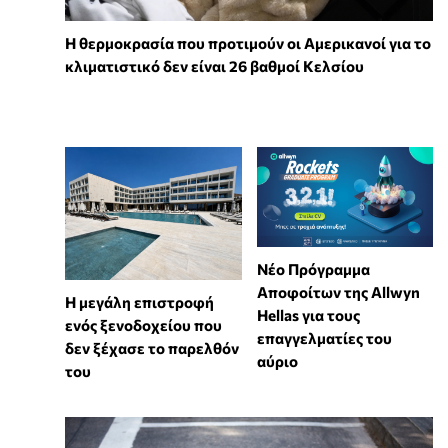
Η θερμοκρασία που προτιμούν οι Αμερικανοί για το
κλιματιστικό δεν είναι 26 βαθμοί Κελσίου
Νέο Πρόγραμμα
Αποφοίτων της Allwyn
Η μεγάλη επιστροφή
Hellas για τους
ενός ξενοδοχείου που
επαγγελματίες του
δεν ξέχασε το παρελθόν
αύριο
του