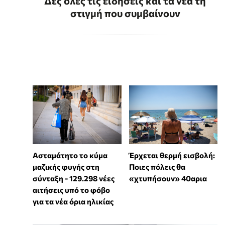
Δες όλες τις ειδήσεις και τα νέα τη
στιγμή που συμβαίνουν
Ασταμάτητο το κύμα
Έρχεται θερμή εισβολή:
μαζικής φυγής στη
Ποιες πόλεις θα
σύνταξη - 129.298 νέες
«χτυπήσουν» 40αρια
αιτήσεις υπό το φόβο
για τα νέα όρια ηλικίας