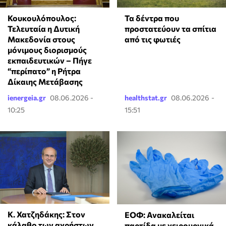
Κουκουλόπουλος:
Τα δέντρα που
Τελευταία η Δυτική
προστατεύουν τα σπίτια
Μακεδονία στους
από τις φωτιές
μόνιμους διορισμούς
εκπαιδευτικών – Πήγε
“περίπατο” η Ρήτρα
Δίκαιης Μετάβασης
ienergeia.gr
08.06.2026 -
healthstat.gr
08.06.2026 -
10:25
15:51
Κ. Χατζηδάκης: Στον
ΕΟΦ: Ανακαλείται
κάλαθο των αχρήστων
παρτίδα με χειρουργικά