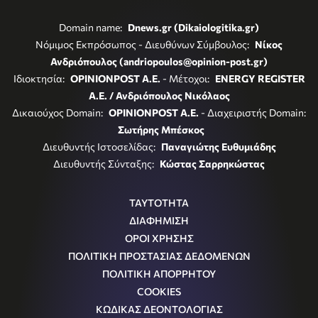
Domain name:
Dnews.gr (Dikaiologitika.gr)
Νόμιμος Εκπρόσωπος - Διευθύνων Σύμβουλος:
Νίκος
Ανδριόπουλος (andriopoulos@opinion-post.gr)
Ιδιοκτησία:
OPINIONPOST A.E.
- Μέτοχοι:
ENERGY REGISTER
Α.Ε. / Ανδριόπουλος Νικόλαος
Δικαιούχος Domain:
OPINIONPOST A.E.
- Διαχειριστής Domain:
Σωτήρης Μπέσκος
Διευθυντής Ιστοσελίδας:
Παναγιώτης Ευθυμιάδης
Διευθυντής Σύνταξης:
Κώστας Σαρρηκώστας
ΤΑΥΤΟΤΗΤΑ
ΔΙΑΦΗΜΙΣΗ
ΟΡΟΙ ΧΡΗΣΗΣ
ΠΟΛΙΤΙΚΗ ΠΡΟΣΤΑΣΙΑΣ ΔΕΔΟΜΕΝΩΝ
ΠΟΛΙΤΙΚΗ ΑΠΟΡΡΗΤΟΥ
COOKIES
ΚΩΔΙΚΑΣ ΔΕΟΝΤΟΛΟΓΙΑΣ