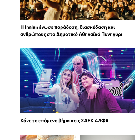
Η Inalan ένωσε παράδοση, διασκέδαση και
ανθρώπους στο Δημοτικό Αθηναϊκό Πανηγύρι
Κάνε το επόμενο βήμα στις ΣΑΕΚ ΑΛΦΑ