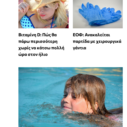
Βιταμίνη D: Πώς θα
ΕΟΦ: Ανακαλείται
πάρω περισσότερη
παρτίδα με χειρουργικά
χωρίς να κάτσω πολλή
γάντια
ώρα στον ήλιο