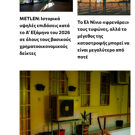
METLEN: Ιστορικά
Το Ελ Νίνιο «φρενάρει»
υψηλές επιδόσεις κατά
τους τυφώνες, αλλά το
το Α’ Εξάμηνο του 2026
μέγεθος της
σε όλους τους βασικούς
καταστροφής μπορεί να
χρηματοοικονομικούς
είναι μεγαλύτερο από
δείκτες
ποτέ