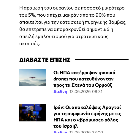
Η αραίωση του ουρανίου σε ποσοστό μικρότερο
του 5%, που απέχει μακράν από το 90% που
απαιτείται για την κατασκευή πυρηνικής βόμβας,
θα επέτρεπε να απομακρυνθεί σημαντικά η
απειλή εμπλουτισμού για στρατιωτικούς
σκοπούς.
ΔΙΑΒΑΣΤΕ ΕΠΙΣΗΣ
Οι ΗΠΑ κατέρριψαν ιρανικά
drones που κατευθύνονταν
προς τα Στενά του Ορμούζ
Διεθνή
13.06.2026 08:31
Ιράν: Οι αποκαλύψεις Αραγτσί
για τη συμφωνία ειρήνης με τις
ΗΠΑ και ο «βρόμικος» ρόλος
του Ισραήλ
Διεθνή
12.06.2026 23:00