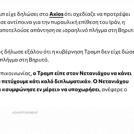
μπ είχε δηλώσει στο
Axios
ότι σχεδίαζε να προτρέψει
ε αντίποινα για την πυραυλική επίθεση του Ιράν, η
 αποτελούσε απάντηση σε ισραηλινό πλήγμα στη Βηρυ
 δήλωσε εξάλου ότι η κυβέρνηση Τραμπ δεν είχε δώσ
 πλήγμα στη Βηρυτό.
επικοινωνίας,
ο Τραμπ είπε στον Νετανιάχου να κάνει
α πετύχουμε κάτι καλό διπλωματικά»
.
Ο Νετανιάχου
ά «συμφώνησε εν μέρει» να υποχωρήσει
, ανέφερε ο