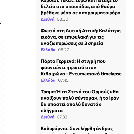
δελτίο στα σκουπίδια, από θαύμα
βρέθηκε μέσα σε απορριμματοφόρο
Διεθνή
08:30
ν
Φωτιά στη Δυτική Αττική: Καλύτερη
εικόνα, σε επιφυλακή για τις
αναζωπυρώσεις σε 3 σημεία
Ελλάδα
08:27
Πόρτο Γερμενό: Η στιγμή που
φουντώνει η φωτιά στον
Κιθαιρώνα - Εντυπωσιακό timelapse
Ελλάδα
07:45
Τραμπ: Ή τα Στενά του Ορμούζ «θα
ανοίξουν πολύ σύντομα», ή το Ιράν
θα υποστεί «πολύ δυνατά»
πλήγματα
Διεθνή
07:32
Καλιφόρνια: Συνελήφθη άνδρας