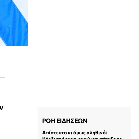
ν
ΡΟΗ ΕΙΔΗΣΕΩΝ
Απίστευτο κι όμως αληθινό:
Κέρδισε 1 εκατ. ευρώ και πέταξε το