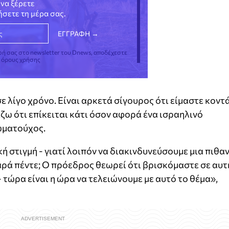
να ξέρετε
νήσετε τη μέρα σας.
φή σας στο newsletter του Dnews, αποδέχεστε
ς όρους χρήσης
 λίγο χρόνο. Είναι αρκετά σίγουρος ότι είμαστε κοντ
ίζω ότι επίκειται κάτι όσον αφορά ένα ισραηλινό
ωματούχος.
ή στιγμή - γιατί λοιπόν να διακινδυνεύσουμε μια πιθα
ρά πέντε; Ο πρόεδρος θεωρεί ότι βρισκόμαστε σε αυτ
- τώρα είναι η ώρα να τελειώνουμε με αυτό το θέμα»,