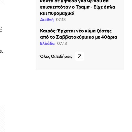
κοντά σε γήπεδο γκολφ που θα
επισκεπτόταν ο Τραμπ - Είχε όπλα
και πυρομαχικά
Διεθνή
07:13
τό
Καιρός: Έρχεται νέο κύμα ζέστης
από το Σαββατοκύριακο με 40άρια
Ελλάδα
07:13
ει
Όλες Οι Ειδήσεις