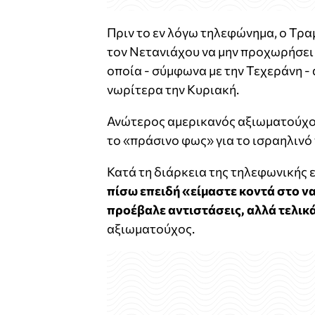
Πριν το εν λόγω τηλεφώνημα, ο Τρα
τον Νετανιάχου να μην προχωρήσει σ
οποία - σύμφωνα με την Τεχεράνη -
νωρίτερα την Κυριακή.
Ανώτερος αμερικανός αξιωματούχος
το «πράσινο φως» για το ισραηλινό
Κατά τη διάρκεια της τηλεφωνικής 
πίσω επειδή «είμαστε κοντά στο ν
προέβαλε αντιστάσεις, αλλά τελικ
αξιωματούχος.