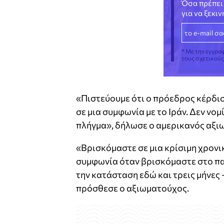
Όσα πρέπει 
για να ξεκι
* Με την εγγρα
τους σχετικού
«Πιστεύουμε ότι ο πρόεδρος κέρδισε
σε μια συμφωνία με το Ιράν. Δεν νομ
πλήγμα», δήλωσε ο αμερικανός αξι
«Βρισκόμαστε σε μια κρίσιμη χρονικ
συμφωνία όταν βρισκόμαστε στο πα
την κατάσταση εδώ και τρεις μήνες 
πρόσθεσε ο αξιωματούχος.