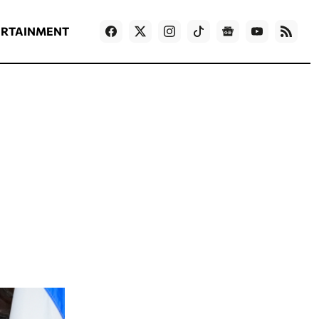
ΡΟΗ ΕΙΔΗΣΕΩΝ
T
NEWS IN ENGLISH
Games
ERTAINMENT