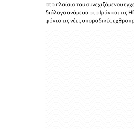
στο πλαίσιο του συνεχιζόμενου εγχ
διάλογο ανάμεσα στο Ιράν και τις Η
φόντο τις νέες σποραδικές εχθροπρ