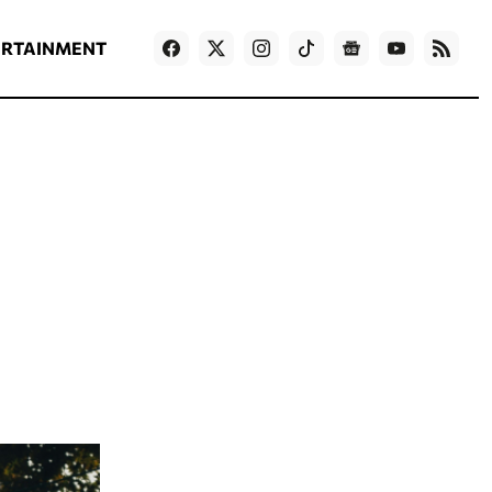
ΡΟΗ ΕΙΔΗΣΕΩΝ
T
NEWS IN ENGLISH
Games
ERTAINMENT