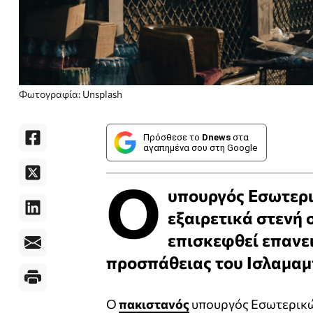
Φωτογραφία: Unsplash
Πρόσθεσε το
Dnews
στα
αγαπημένα σου στη Google
Ο
υπουργός Εσωτερι
εξαιρετικά στενή σ
επισκεφθεί επανε
προσπάθειας του Ισλαμαμ
Ο
πακιστανός
υπουργός Εσωτερικώ