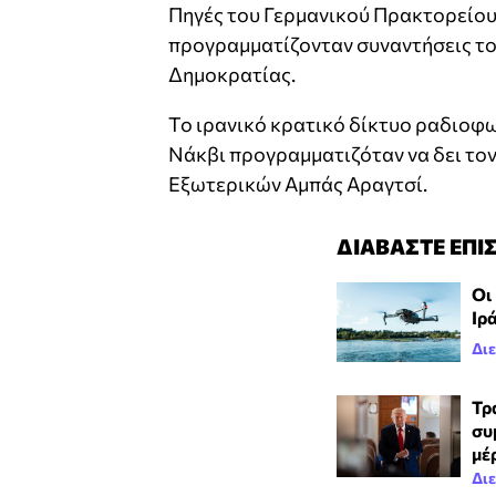
Πηγές του Γερμανικού Πρακτορείου
προγραμματίζονταν συναντήσεις το
Δημοκρατίας.
Το ιρανικό κρατικό δίκτυο ραδιοφω
Νάκβι προγραμματιζόταν να δει το
Εξωτερικών Αμπάς Αραγτσί.
ΔΙΑΒΑΣΤΕ ΕΠΙ
Οι
Ιρ
Δι
Τρ
συ
μέ
Δι