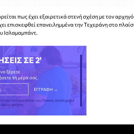
ίται πως έχει εξαιρετικά στενή σχέση με τον αρχηγό
ει επισκεφθεί επανειλημμένα την Τεχεράνη στο πλαίσ
υ Ισλαμαμπάντ.
ΗΣΕΙΣ ΣΕ 2'
να ξέρετε
νήσετε τη μέρα σας.
φή σας στο newsletter του Dnews, αποδέχεστε
ς όρους χρήσης