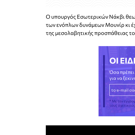
Ο υπουργός Εσωτερικών Νάκβι θεωρε
των ενόπλων δυνάμεων Μουνίρ κι έχ
της μεσολαβητικής προσπάθειας το
ΟΙ ΕΙΔ
Όσα πρέπει 
για να ξεκι
* Με την εγγρα
τους σχετικού