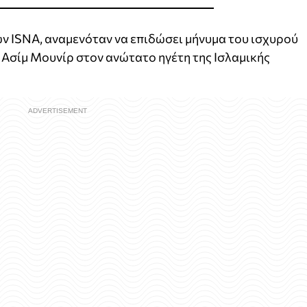
ν ISNA, αναμενόταν να επιδώσει μήνυμα του ισχυρού
Ασίμ Μουνίρ στον ανώτατο ηγέτη της Ισλαμικής