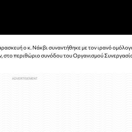
ρασκευή ο κ. Νάκβι συναντήθηκε με τον ιρανό ομόλογ
ν, στο περιθώριο συνόδου του Οργανισμού Συνεργασί