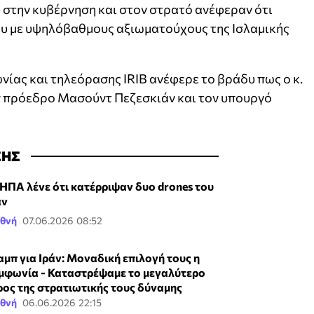
 στην κυβέρνηση και στον στρατό ανέφεραν ότι
υ με υψηλόβαθμους αξιωματούχους της Ισλαμικής
νίας και τηλεόρασης IRIB ανέφερε το βράδυ πως ο κ.
ν πρόεδρο Μασούντ Πεζεσκιάν και τον υπουργό
ΣΗΣ
 ΗΠΑ λένε ότι κατέρριψαν δυο drones του
άν
εθνή
07.06.2026 08:52
αμπ για Ιράν: Μοναδική επιλογή τους η
μφωνία - Καταστρέψαμε το μεγαλύτερο
ρος της στρατιωτικής τους δύναμης
εθνή
06.06.2026 22:15