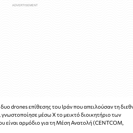
 δυο drones επίθεσης του Ιράν που απειλούσαν τη διεθ
 γνωστοποίησε μέσω X το μεικτό διοικητήριο των
υ είναι αρμόδιο για τη Μέση Ανατολή (CENTCOM,