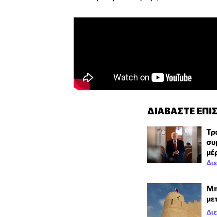
ΔΙΑΒΑΣΤΕ ΕΠΙ
Τρ
συ
μέ
Δι
Μπ
με
Δι