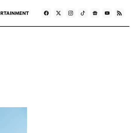
ΡΟΗ ΕΙΔΗΣΕΩΝ
T
NEWS IN ENGLISH
Games
ERTAINMENT