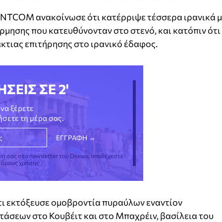
ENTCOM ανακοίνωσε ότι κατέρριψε τέσσερα ιρανικά 
μησης που κατευθύνονταν στο στενό, και κατόπιν ότι
κτιας επιτήρησης στο ιρανικό έδαφος.
ΗΣΕΙΣ ΣΕ 2'
να ξέρετε
νήσετε τη μέρα σας.
φή σας στο newsletter του Dnews, αποδέχεστε
ς όρους χρήσης
ότι εκτόξευσε ομοβροντία πυραύλων εναντίον
άσεων στο Κουβέιτ και στο Μπαχρέιν, βασίλεια του