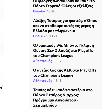
Οι φλόγες πλησιάζουν και πάλι το
Πόρτο Γερμενό: Όλες οι εξελίξεις
Ελλάδα
13:28
Αλέξης Τσίπρας για φωτιές: «Όπου
και να σταθούμε αυτές τις μέρες η
Ελλάδα μας πληγώνει»
Πολιτική
13:21
Ολυμπιακός: Με Μπόντο Γκλιμτ ή
Ουνιόν Σεν Ζιλουάζ στα Playoffs
του Champions League
Αθλητισμός
13:17
Ο αντίπαλος της ΑΕΚ στα Play Offs
του Champions League
Αθλητισμός
13:11
νή
Ταινίες κάτω από τα αστέρια στο
Πάρκο Σταύρος Νιάρχος:
Πρόγραμμα Αυγούστου -
Σεπτεμβρίου