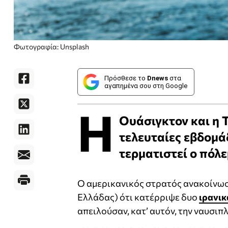
Φωτογραφία: Unsplash
Πρόσθεσε το
Dnews
στα
αγαπημένα σου στη Google
Η
Ουάσιγκτον και η 
τελευταίες εβδομά
τερματιστεί ο πόλ
Ο αμερικανικός στρατός ανακοίνωσε
Ελλάδας) ότι κατέρριψε δυο
ιρανικ
απειλούσαν, κατ’ αυτόν, την ναυσιπ