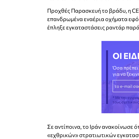
Προχθές Παρασκευή το βράδυ, η C
επανδρωμένα εναέρια οχήματα εφόρ
έπληξε εγκαταστάσεις ραντάρ παρά
ΟΙ ΕΙΔ
Όσα πρέπει 
για να ξεκι
* Με την εγγρα
τους σχετικού
Σε αντίποινα, το Ιράν ανακοίνωσε 
«εχθρικών» στρατιωτικών εγκαταστ