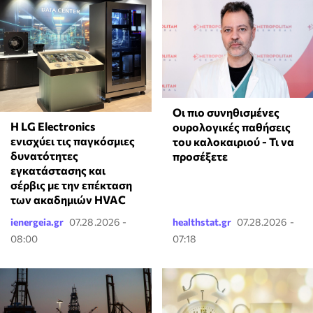
Οι πιο συνηθισμένες
Η LG Electronics
ουρολογικές παθήσεις
ενισχύει τις παγκόσμιες
του καλοκαιριού - Τι να
δυνατότητες
προσέξετε
εγκατάστασης και
σέρβις με την επέκταση
των ακαδημιών HVAC
ienergeia.gr
07.28.2026 -
healthstat.gr
07.28.2026 -
08:00
07:18