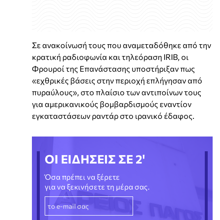
Σε ανακοίνωσή τους που αναμεταδόθηκε από την
κρατική ραδιοφωνία και τηλεόραση IRIB, οι
Φρουροί της Επανάστασης υποστήριξαν πως
«εχθρικές βάσεις στην περιοχή επλήγησαν από
πυραύλους», στο πλαίσιο των αντιποίνων τους
για αμερικανικούς βομβαρδισμούς εναντίον
εγκαταστάσεων ραντάρ στο ιρανικό έδαφος.
ΟΙ ΕΙΔΗΣΕΙΣ ΣΕ 2'
Όσα πρέπει να ξέρετε
για να ξεκινήσετε τη μέρα σας.