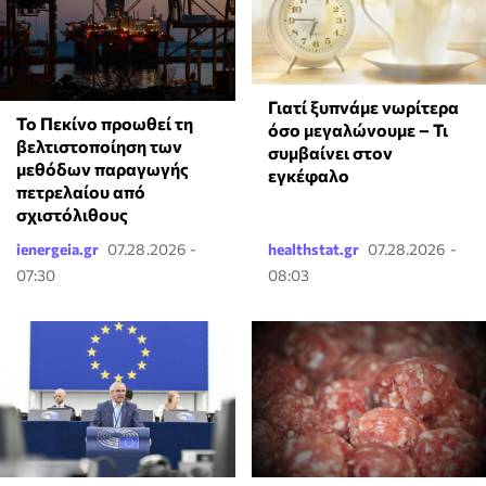
Γιατί ξυπνάμε νωρίτερα
Το Πεκίνο προωθεί τη
όσο μεγαλώνουμε – Τι
βελτιστοποίηση των
συμβαίνει στον
μεθόδων παραγωγής
εγκέφαλο
πετρελαίου από
σχιστόλιθους
ienergeia.gr
07.28.2026 -
healthstat.gr
07.28.2026 -
07:30
08:03