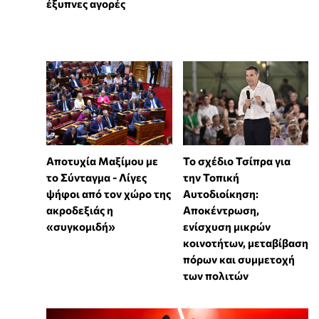
έξυπνες αγορές
Αποτυχία Μαξίμου με
Το σχέδιο Τσίπρα για
το Σύνταγμα - Λίγες
την Τοπική
ψήφοι από τον χώρο της
Αυτοδιοίκηση:
ακροδεξιάς η
Αποκέντρωση,
«συγκομιδή»
ενίσχυση μικρών
κοινοτήτων, μεταβίβαση
πόρων και συμμετοχή
των πολιτών