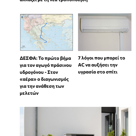
7 λόγοι που μπορεί το
ΔΕΣΦΑ: Το πρώτο βήμα
AC να αυξήσει την
για τον αγωγό πράσινου
υγρασία στο σπίτι
υδρογόνου - Στον
«αέρα» ο διαγωνισμός
για την ανάθεση των
μελετών