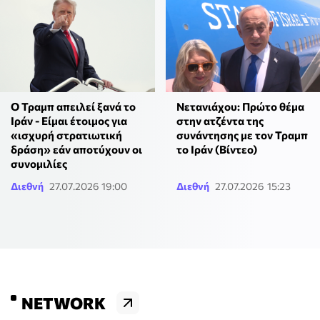
Ο Τραμπ απειλεί ξανά το
Νετανιάχου: Πρώτο θέμα
Ιράν - Είμαι έτοιμος για
στην ατζέντα της
«ισχυρή στρατιωτική
συνάντησης με τον Τραμπ
δράση» εάν αποτύχουν οι
το Ιράν (Βίντεο)
συνομιλίες
Διεθνή
27.07.2026 19:00
Διεθνή
27.07.2026 15:23
NETWORK