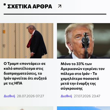
ΣΧΕΤΙΚΆ ΆΡΘΡΑ
Ο Τραμπ «ποντάρει» σε
Μόνο το 33% των
καλό αποτέλεσμα στις
Αμερικανών εγκρίνει τον
διαπραγματεύσεις, το
πόλεμο στο Ιράν - Το
Ιράν αρνείται ότι συζητά
χαμηλότερο ποσοστό
με τις ΗΠΑ
μετά την έναρξη της
σύγκρουσης
Διεθνή
28.07.2026 07:27
Διεθνή
27.07.2026 23:47