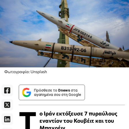
Φωτογραφία: Unsplash
Πρόσθεσε το
Dnews
στα
αγαπημένα σου στη Google
Τ
ο Ιράν εκτόξευσε 7 πυραύλους
εναντίον του Κουβέιτ και του
Μπαχρέιν.