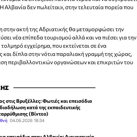
Η Αλβανία δεν πωλείται», στην τελευταία πορεία που
ξη στην ακτή της Αδριατικής θα μεταμορφώσει την
σει νέα επίπεδα τουρισμού αλλά και να πιέσει για την
ο τολμηρό εγχείρημα, που εκτείνεται σε ένα
ς και δίπλα στην νότια παραλιακή γραμμή της χώρας,
ραση περιβαλλοντικών οργανώσεων και επικριτών του
ΣΗΣ
ος στις Βρυξέλλες: Φωτιές και επεισόδια
 διαδήλωση κατά της εκπαιδευτικής
ταρρύθμισης (Βίντεο)
εθνή
04.06.2026 18:34
αια επεισόδια στην Αλβανία: Διαμαρτυρία