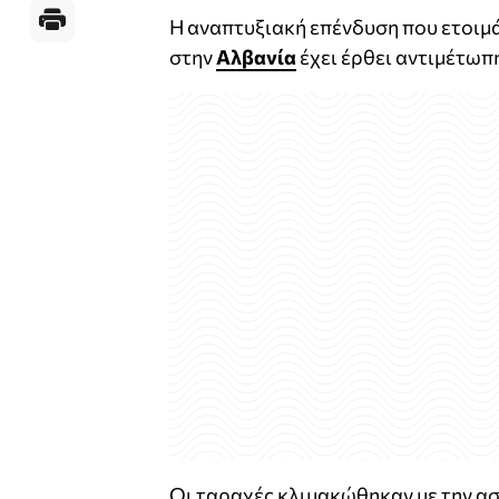
Η αναπτυξιακή επένδυση που ετοιμά
στην
Αλβανία
έχει έρθει αντιμέτωπη
Οι ταραχές κλιμακώθηκαν με την ασ