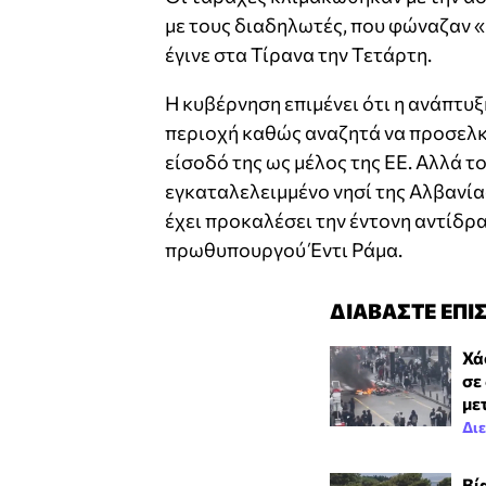
με τους διαδηλωτές, που φώναζαν «
έγινε στα Τίρανα την Τετάρτη.
Η κυβέρνηση επιμένει ότι η ανάπτυ
περιοχή καθώς αναζητά να προσελκύ
είσοδό της ως μέλος της ΕΕ. Αλλά τ
εγκαταλελειμμένο νησί της Αλβανία
έχει προκαλέσει την έντονη αντίδ
πρωθυπουργού Έντι Ράμα.
ΔΙΑΒΑΣΤΕ ΕΠΙ
Χά
σε
με
Δι
Βί