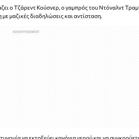
ζει ο Τζάρεντ Κούσνερ, ο γαμπρός του Ντόναλντ Τραμ
 με μαζικές διαδηλώσεις και αντίσταση.
τυνομία να εκτοξεύει κανόνια νερού και να συγκρούετ