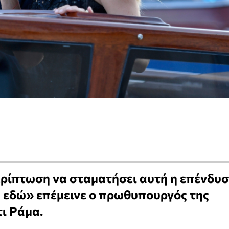
ερίπτωση να σταματήσει αυτή η επένδυ
ώ εδώ» επέμεινε ο πρωθυπουργός της
τι Ράμα.