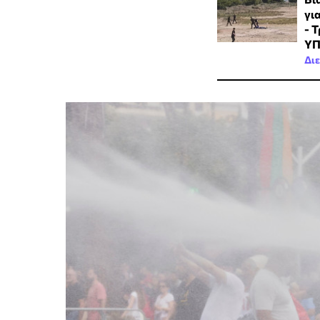
γι
- 
ΥΠ
Δι