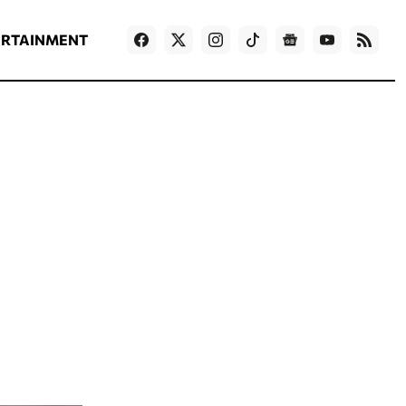
ΡΟΗ ΕΙΔΗΣΕΩΝ
T
NEWS IN ENGLISH
Games
ERTAINMENT