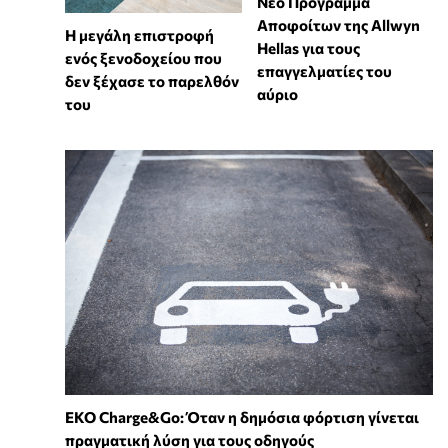
Νέο Πρόγραμμα
Αποφοίτων της Allwyn
Η μεγάλη επιστροφή
Hellas για τους
ενός ξενοδοχείου που
επαγγελματίες του
δεν ξέχασε το παρελθόν
αύριο
του
EKO Charge&Go: Όταν η δημόσια φόρτιση γίνεται
πραγματική λύση για τους οδηγούς