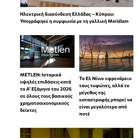
Ηλεκτρική διασύνδεση Ελλάδας – Κύπρου:
Υπογράφηκε η συμφωνία με τη γαλλική Meridiam
METLEN: Ιστορικά
Το Ελ Νίνιο «φρενάρει»
υψηλές επιδόσεις κατά
τους τυφώνες, αλλά το
το Α’ Εξάμηνο του 2026
μέγεθος της
σε όλους τους βασικούς
καταστροφής μπορεί να
χρηματοοικονομικούς
είναι μεγαλύτερο από
δείκτες
ποτέ