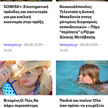
SOWISE+: Επιστημονική
Κουκουλόπουλος:
πρόοδος και καινοτομία
Τελευταία η Δυτική
για μια κυκλική
Μακεδονία στους
οικονομία στην πράξη
μόνιμους διορισμούς
εκπαιδευτικών – Πήγε
“περίπατο” η Ρήτρα
Δίκαιης Μετάβασης
ienergeia.gr
08.06.2026 -
ienergeia.gr
08.06.2026 -
10:59
10:25
Βιταμίνη D: Πώς θα
Παιδιά και πισίνα: Όλα
πάρω περισσότερη
όσα πρέπει να γνωρίζετε