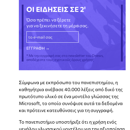
ΟΙ ΕΙΔΗΣΕΙΣ ΣΕ 2'
Όσα πρέπει να ξέρετε
για να ξεκινήσετε τη μέρα σας.
* Με την εγγραφή σας στο newsletter του Dnews,
αποδέχεστε τους σχετικούς όρους χρήσης
Σύμφωνα με εκπρόσωπο του πανεπιστημίου, η
καθηγήτρια ανέβασε 40.000 λέξεις από δικό της
πρωτότυπο υλικό σε ένα μοντέλο γλώσσας της
Microsoft, το οποίο συνόψισε αυτά τα δεδομένα
και πρότεινε κατευθύνσεις για τη συγγραφή.
Το πανεπιστήμιο υποστήριξε ότι η χρήση ενός
μεγάλου γλωσσικού μοντέλου για την αξιοποίηση