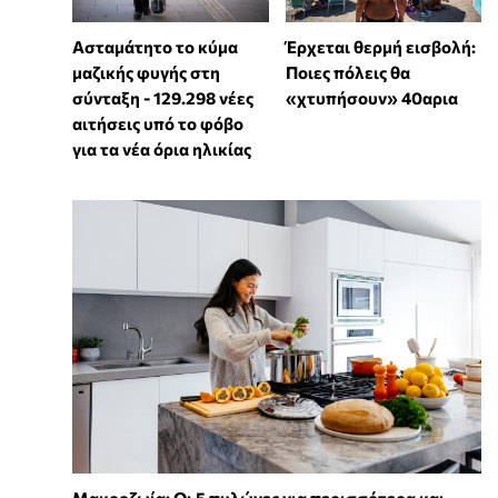
Ασταμάτητο το κύμα
Έρχεται θερμή εισβολή:
μαζικής φυγής στη
Ποιες πόλεις θα
σύνταξη - 129.298 νέες
«χτυπήσουν» 40αρια
αιτήσεις υπό το φόβο
για τα νέα όρια ηλικίας
Mακροζωία: Οι 5 πυλώνες για περισσότερα και