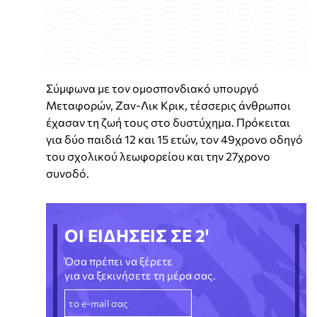
Σύμφωνα με τον ομοσπονδιακό υπουργό
Μεταφορών, Ζαν-Λικ Κρικ, τέσσερις άνθρωποι
έχασαν τη ζωή τους στο δυστύχημα. Πρόκειται
για δύο παιδιά 12 και 15 ετών, τον 49χρονο οδηγό
του σχολικού λεωφορείου και την 27χρονο
συνοδό.
ΟΙ ΕΙΔΗΣΕΙΣ ΣΕ 2'
Όσα πρέπει να ξέρετε
για να ξεκινήσετε τη μέρα σας.