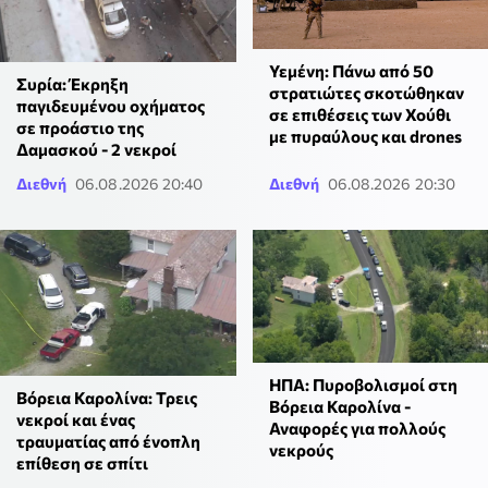
Υεμένη: Πάνω από 50
Συρία: Έκρηξη
στρατιώτες σκοτώθηκαν
παγιδευμένου οχήματος
σε επιθέσεις των Χούθι
σε προάστιο της
με πυραύλους και drones
Δαμασκού - 2 νεκροί
Διεθνή
06.08.2026 20:40
Διεθνή
06.08.2026 20:30
ΗΠΑ: Πυροβολισμοί στη
Βόρεια Καρολίνα: Τρεις
Βόρεια Καρολίνα -
νεκροί και ένας
Αναφορές για πολλούς
τραυματίας από ένοπλη
νεκρούς
επίθεση σε σπίτι