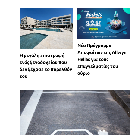
Νέο Πρόγραμμα
Αποφοίτων της Allwyn
Η μεγάλη επιστροφή
Hellas για τους
ενός ξενοδοχείου που
επαγγελματίες του
δεν ξέχασε το παρελθόν
αύριο
του