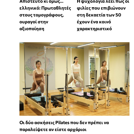
Απίστευτο κι όμως...
⁠Η ψυχολογία λέει πως οι
ελληνικό: Πρωταθλητές
φιλίες που επιβιώνουν
στους τομογράφους,
στη δεκαετία των 50
ουραγοί στην
έχουν ένα κοινό
αξιοποίηση
χαρακτηριστικό
Οι δύο ασκήσεις Pilates που δεν πρέπει να
παραλείψετε αν είστε αρχάριοι