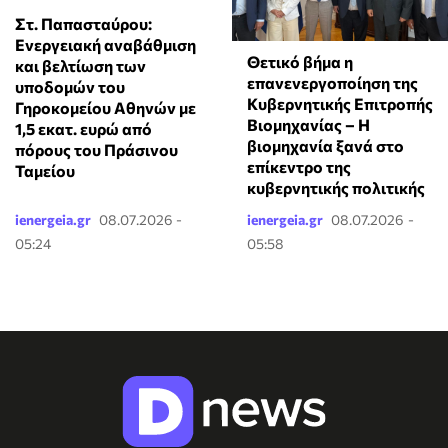
Στ. Παπασταύρου:
Ενεργειακή αναβάθμιση
Θετικό βήμα η
και βελτίωση των
επανενεργοποίηση της
υποδομών του
Κυβερνητικής Επιτροπής
Γηροκομείου Αθηνών με
Βιομηχανίας – Η
1,5 εκατ. ευρώ από
βιομηχανία ξανά στο
πόρους του Πράσινου
επίκεντρο της
Ταμείου
κυβερνητικής πολιτικής
ienergeia.gr
08.07.2026 -
ienergeia.gr
08.07.2026 -
05:24
05:58