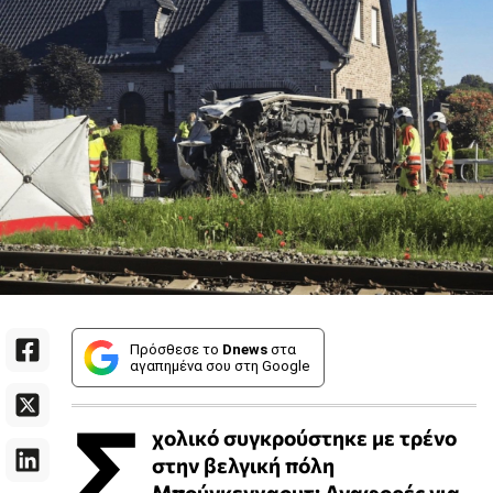
Πρόσθεσε το
Dnews
στα
αγαπημένα σου στη Google
Σ
χολικό συγκρούστηκε με τρένο
στην βελγική πόλη
Μπούγκενχαουτ: Αναφορές για