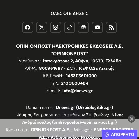
ΟΛΕΣ ΟΙ ΕΙΔΗΣΕΙΣ
ΟΠΙΝΙΟΝ ΠΟΣΤ ΗΛΕΚΤΡΟΝΙΚΕΣ ΕΚΔΟΣΕΙΣ Α.Ε.
"OPINIONPOST"
Διεύθυνση:
Ιπποκράτους 2, Αθήνα, 10679, Ελλάδα
ΑΦΜ:
800961697
- ΔΟΥ:
ΚΕΦΟΔΕ Αττικής
ΑΡ. ΓΕΜΗ:
145803601000
Τηλ:
210 3608484
E-mail:
info@dnews.gr
Domain name:
Dnews.gr (Dikaiologitika.gr)
Νόμιμος Εκπρόσωπος - Διευθύνων Σύμβουλος:
Νίκος
×
Ανδριόπουλος (andriopoulos@opinion-post.gr)
Ιδιοκτησία:
OPINIONPOST A.E.
- Μέτοχοι:
ENERGY REGISTER
ΑΠΟΡΡΗΤΟ
Α.Ε. / Ανδριόπουλος Νικόλαος