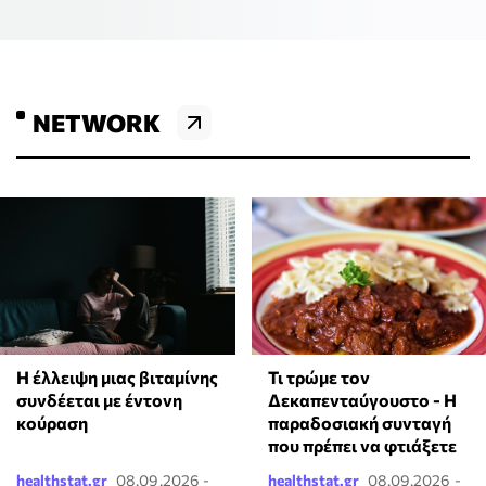
NETWORK
⁠Η έλλειψη μιας βιταμίνης
Τι τρώμε τον
συνδέεται με έντονη
Δεκαπενταύγουστο - Η
κούραση
παραδοσιακή συνταγή
που πρέπει να φτιάξετε
healthstat.gr
08.09.2026 -
healthstat.gr
08.09.2026 -