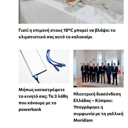
Γιατί η επιμονή στους 18°C μπορεί να βλάψει το
κλιματιστικό σας αυτό το καλοκαίρι
Μήπως καταστρέφετε
Ηλεκτρική διασύνδεση
το κινητό σας; Τα 3 λάθη
Ελλάδας – Κύπρου:
που κάνουμε με το
Υπογράφηκε η
powerbank
συμφωνία με τη γαλλική
Meridiam