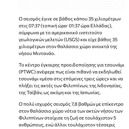
Ο σεισμός έγινε σε βάθος κάπου 35 χιλιομέτρων
στις 07:37 (τοπική ώρα· 01:37 ώρα Ελλάδας),
σύμφωνα με το αμερικανικό ινστιτούτο
γεωλογικών μελετών (USGS) και είχε βάθος 35
χιλιομέτρων στον θαλάσσιο χώρο ανοικτά της
νήσου Μιντανάο.
Το κέντρο έγκαιρης προειδοποίησης για τσουνάμι
(PTWC) ανέφερε πως είναι πιθανό να εκδηλωθεί
τσουνάμι «μέσα στις επόμενες τρεις ώρες» και να
πλήξει τις ακτές των Φιλιππίνων, της Ινδονησίας,
της Ταϊβάν, ως ακόμη και της Ιαπωνίας.
Ο πολύ ισχυρός σεισμός 7,8 βαθμών με επίκεντρο
στον θαλάσσιο χώρο νότια των ακτών νήσου των
Φιλιππίνων στοίχισε τη ζωή σε τουλάχιστον 5
ανθρώπους, ενώ άλλοι τουλάχιστον τέσσερις