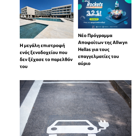
Νέο Πρόγραμμα
Αποφοίτων της Allwyn
Η μεγάλη επιστροφή
Hellas για τους
ενός ξενοδοχείου που
επαγγελματίες του
δεν ξέχασε το παρελθόν
αύριο
του