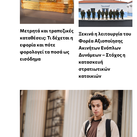
Μετρητά και τραπεζικές
Ξεκινά η λειτουργία του
καταθέσεις: Τι δέχεται η
Φορέα Αξιοποίησης
εφορία και πότε
Ακινήτων Ενόπλων
φορολογεί τα ποσά ως
Δυνάμεων – Στόχος η
εισόδημα
κατασκευή
στρατιωτικών
κατοικιών