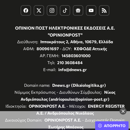
ΟΠΙΝΙΟΝ ΠΟΣΤ ΗΛΕΚΤΡΟΝΙΚΕΣ ΕΚΔΟΣΕΙΣ Α.Ε.
"OPINIONPOST"
Διεύθυνση:
Ιπποκράτους 2, Αθήνα, 10679, Ελλάδα
ΑΦΜ:
800961697
- ΔΟΥ:
ΚΕΦΟΔΕ Αττικής
ΑΡ. ΓΕΜΗ:
145803601000
Τηλ:
210 3608484
E-mail:
info@dnews.gr
Domain name:
Dnews.gr (Dikaiologitika.gr)
Νόμιμος Εκπρόσωπος - Διευθύνων Σύμβουλος:
Νίκος
Ανδριόπουλος (andriopoulos@opinion-post.gr)
Ιδιοκτησία:
OPINIONPOST A.E.
- Μέτοχοι:
ENERGY REGISTER
×
Α.Ε. / Ανδριόπουλος Νικόλαος
Δικαιούχος Domain:
OPINIONPOST A.E.
- Διαχειριστής Domain:
ΑΠΟΡΡΗΤΟ
Σωτήρης Μπέσκος