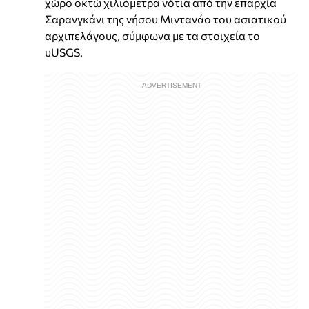
χώρο οκτώ χιλιόμετρα νότια από την επαρχία
Σαρανγκάνι της νήσου Μιντανάο του ασιατικού
αρχιπελάγους, σύμφωνα με τα στοιχεία το
υUSGS.