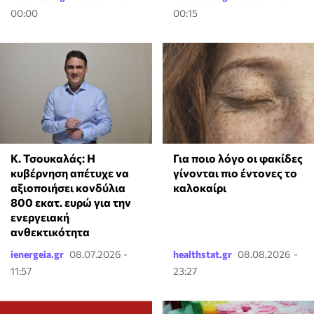
00:00
00:15
Κ. Τσουκαλάς: Η
Για ποιο λόγο οι φακίδες
κυβέρνηση απέτυχε να
γίνονται πιο έντονες το
αξιοποιήσει κονδύλια
καλοκαίρι
800 εκατ. ευρώ για την
ενεργειακή
ανθεκτικότητα
ienergeia.gr
08.07.2026 -
healthstat.gr
08.08.2026 -
11:57
23:27