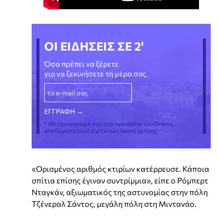
ΟΙ ΕΙΔΗΣΕΙΣ ΣΕ 2'
Όσα πρέπει να ξέρετε
για να ξεκινήσετε τη μέρα σας.
* Με την εγγραφή σας στο newsletter του Dnews,
αποδέχεστε τους σχετικούς όρους χρήσης
«Ορισμένος αριθμός κτιρίων κατέρρευσε. Κάποια
σπίτια επίσης έγιναν συντρίμμια», είπε ο Ρόμπερτ
Νταγκάν, αξιωματικός της αστυνομίας στην πόλη
Τζένεραλ Σάντος, μεγάλη πόλη στη Μιντανάο.