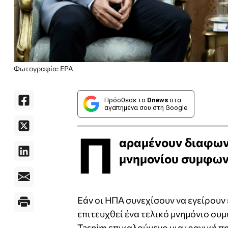
Φωτογραφία: ΕΡΑ
Πρόσθεσε το
Dnews
στα
αγαπημένα σου στη Google
Π
αραμένουν διαφωνί
μνημονίου συμφωνί
Εάν οι ΗΠΑ συνεχίσουν να εγείρουν 
επιτευχθεί ένα τελικό μνημόνιο συ
Tasnim επικαλούμενο μια ιρανική πη