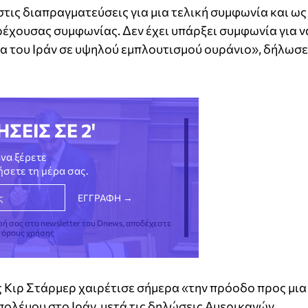
στις διαπραγματεύσεις για μια τελική συμφωνία και ως
τρέχουσας συμφωνίας. Δεν έχει υπάρξει συμφωνία για ν
α του Ιράν σε υψηλού εμπλουτισμού ουράνιο», δήλωσε
ΗΣΕΙΣ ΣΕ 2'
να ξέρετε
νήσετε τη μέρα σας.
φή σας στο newsletter του Dnews, αποδέχεστε
ς όρους χρήσης
Κιρ Στάρμερ χαιρέτισε σήμερα «την πρόοδο προς μια
πολέμου στο Ιράν, μετά τις δηλώσεις Αμερικανών