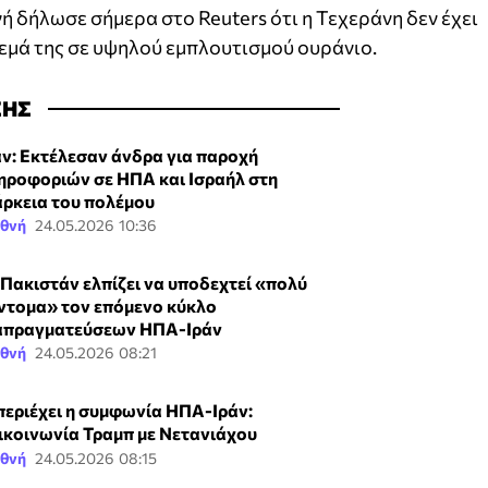
 δήλωσε σήμερα στο Reuters ότι η Τεχεράνη δεν έχει
μά της σε υψηλού εμπλουτισμού ουράνιο.
ΣΗΣ
άν: Εκτέλεσαν άνδρα για παροχή
ηροφοριών σε ΗΠΑ και Ισραήλ στη
άρκεια του πολέμου
εθνή
24.05.2026 10:36
 Πακιστάν ελπίζει να υποδεχτεί «πολύ
ντομα» τον επόμενο κύκλο
απραγματεύσεων ΗΠΑ-Ιράν
εθνή
24.05.2026 08:21
 περιέχει η συμφωνία ΗΠΑ-Ιράν:
ικοινωνία Τραμπ με Νετανιάχου
εθνή
24.05.2026 08:15