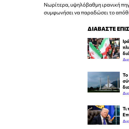
Νωρίτερα, υψηλόβαθμη ιρανική πηγή
συμφωνήσει να παραδώσει το απόθε
ΔΙΑΒΑΣΤΕ ΕΠΙ
Ιρ
πλ
δι
Δι
Το
σύ
δι
Δι
Τι
Επ
Δι