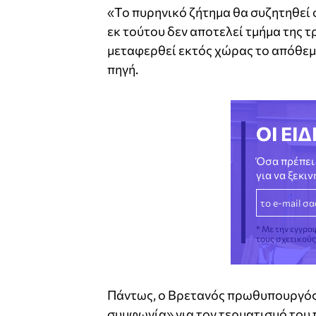
«Το πυρηνικό ζήτημα θα συζητηθεί 
εκ τούτου δεν αποτελεί τμήμα της 
μεταφερθεί εκτός χώρας το απόθεμ
πηγή.
ΟΙ ΕΙΔ
Όσα πρέπει 
για να ξεκι
* Με την εγγρα
τους σχετικού
Πάντως, ο Βρετανός πρωθυπουργός 
συμφωνία» για τον τερματισμό του 