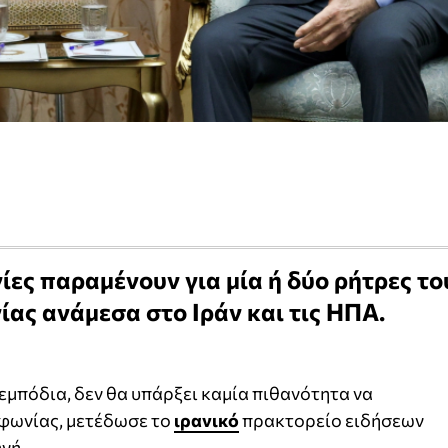
ες παραμένουν για μία ή δύο ρήτρες το
ας ανάμεσα στο Ιράν και τις ΗΠΑ.
εμπόδια, δεν θα υπάρξει καμία πιθανότητα να
μφωνίας, μετέδωσε το
ιρανικό
πρακτορείο ειδήσεων
γή.