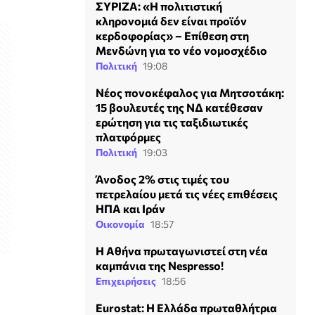
ΣΥΡΙΖΑ: «Η πολιτιστική
κληρονομιά δεν είναι προϊόν
κερδοφορίας» – Επίθεση στη
Μενδώνη για το νέο νομοσχέδιο
Πολιτική
19:08
Νέος πονοκέφαλος για Μητσοτάκη:
15 βουλευτές της ΝΔ κατέθεσαν
ερώτηση για τις ταξιδιωτικές
πλατφόρμες
Πολιτική
19:03
Άνοδος 2% στις τιμές του
πετρελαίου μετά τις νέες επιθέσεις
ΗΠΑ και Ιράν
Οικονομία
18:57
Η Αθήνα πρωταγωνιστεί στη νέα
καμπάνια της Nespresso!
Επιχειρήσεις
18:56
Eurostat: Η Ελλάδα πρωταθλήτρια