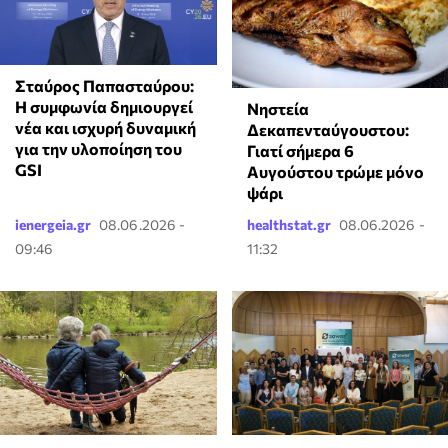
Σταύρος Παπασταύρου:
Η συμφωνία δημιουργεί
Νηστεία
νέα και ισχυρή δυναμική
Δεκαπενταύγουστου:
για την υλοποίηση του
Γιατί σήμερα 6
GSI
Αυγούστου τρώμε μόνο
ψάρι
ienergeia.gr
08.06.2026 -
healthstat.gr
08.06.2026 -
09:46
11:32