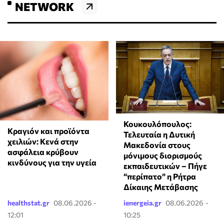
NETWORK
Κουκουλόπουλος:
Κραγιόν και προϊόντα
Τελευταία η Δυτική
χειλιών: Κενά στην
Μακεδονία στους
ασφάλεια κρύβουν
μόνιμους διορισμούς
κινδύνους για την υγεία
εκπαιδευτικών – Πήγε
“περίπατο” η Ρήτρα
Δίκαιης Μετάβασης
healthstat.gr
08.06.2026 -
ienergeia.gr
08.06.2026 -
12:01
10:25