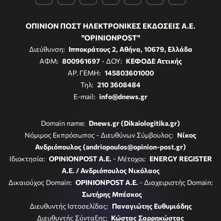
ΟΠΙΝΙΟΝ ΠΟΣΤ ΗΛΕΚΤΡΟΝΙΚΕΣ ΕΚΔΟΣΕΙΣ Α.Ε.
"OPINIONPOST"
Διεύθυνση:
Ιπποκράτους 2, Αθήνα, 10679, Ελλάδα
ΑΦΜ:
800961697
- ΔΟΥ:
ΚΕΦΟΔΕ Αττικής
ΑΡ. ΓΕΜΗ:
145803601000
Τηλ:
210 3608484
E-mail:
info@dnews.gr
Domain name:
Dnews.gr (Dikaiologitika.gr)
Νόμιμος Εκπρόσωπος - Διευθύνων Σύμβουλος:
Νίκος
Ανδριόπουλος (andriopoulos@opinion-post.gr)
Ιδιοκτησία:
OPINIONPOST A.E.
- Μέτοχοι:
ENERGY REGISTER
Α.Ε. / Ανδριόπουλος Νικόλαος
Δικαιούχος Domain:
OPINIONPOST A.E.
- Διαχειριστής Domain:
Σωτήρης Μπέσκος
Διευθυντής Ιστοσελίδας:
Παναγιώτης Ευθυμιάδης
Διευθυντής Σύνταξης:
Κώστας Σαρρηκώστας