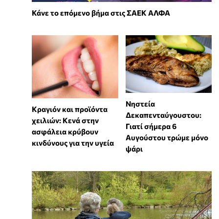
Κάνε το επόμενο βήμα στις ΣΑΕΚ ΑΛΦΑ
Νηστεία
Κραγιόν και προϊόντα
Δεκαπενταύγουστου:
χειλιών: Κενά στην
Γιατί σήμερα 6
ασφάλεια κρύβουν
Αυγούστου τρώμε μόνο
κινδύνους για την υγεία
ψάρι