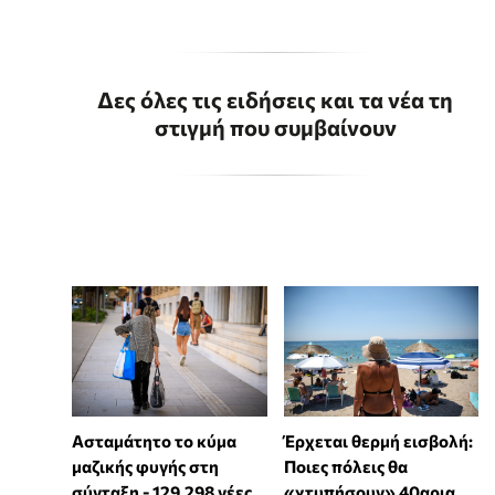
Δες όλες τις ειδήσεις και τα νέα τη
στιγμή που συμβαίνουν
Ασταμάτητο το κύμα
Έρχεται θερμή εισβολή:
μαζικής φυγής στη
Ποιες πόλεις θα
σύνταξη - 129.298 νέες
«χτυπήσουν» 40αρια