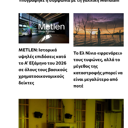
METLEN: Ιστορικά
Το Ελ Νίνιο «φρενάρει»
υψηλές επιδόσεις κατά
τους τυφώνες, αλλά το
το Α’ Εξάμηνο του 2026
μέγεθος της
σε όλους τους βασικούς
καταστροφής μπορεί να
χρηματοοικονομικούς
είναι μεγαλύτερο από
δείκτες
ποτέ