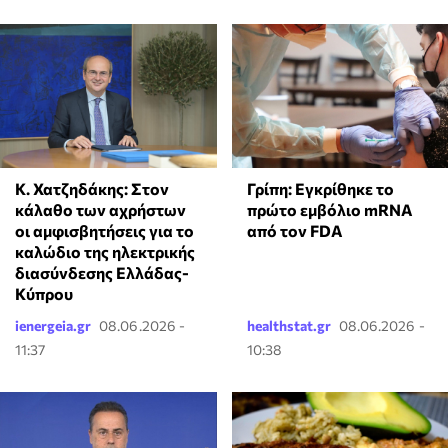
Κ. Χατζηδάκης: Στον
Γρίπη: Εγκρίθηκε το
κάλαθο των αχρήστων
πρώτο εμβόλιο mRNA
οι αμφισβητήσεις για το
από τον FDA
καλώδιο της ηλεκτρικής
διασύνδεσης Ελλάδας-
Κύπρου
ienergeia.gr
08.06.2026 -
healthstat.gr
08.06.2026 -
11:37
10:38