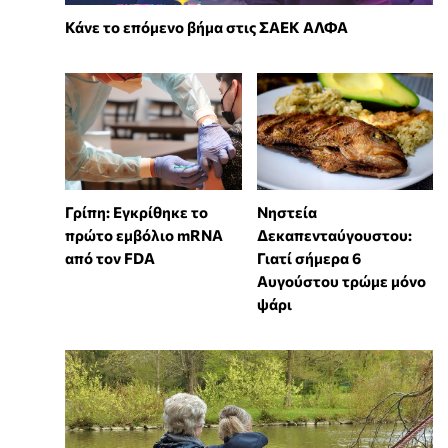
Κάνε το επόμενο βήμα στις ΣΑΕΚ ΑΛΦΑ
Γρίπη: Εγκρίθηκε το
Νηστεία
πρώτο εμβόλιο mRNA
Δεκαπενταύγουστου:
από τον FDA
Γιατί σήμερα 6
Αυγούστου τρώμε μόνο
ψάρι