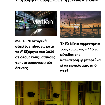
METLEN: Ιστορικά
Το Ελ Νίνιο «φρενάρει»
υψηλές επιδόσεις κατά
τους τυφώνες, αλλά το
το Α’ Εξάμηνο του 2026
μέγεθος της
σε όλους τους βασικούς
καταστροφής μπορεί να
χρηματοοικονομικούς
είναι μεγαλύτερο από
δείκτες
ποτέ