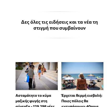
Δες όλες τις ειδήσεις και τα νέα τη
στιγμή που συμβαίνουν
Ασταμάτητο το κύμα
Έρχεται θερμή εισβολή:
μαζικής φυγής στη
Ποιες πόλεις θα
σύνταξη - 129.298 νέες
«χτυπήσουν» 40αρια