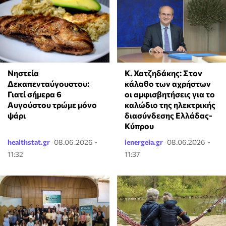
Κ. Χατζηδάκης: Στον
Νηστεία
κάλαθο των αχρήστων
Δεκαπενταύγουστου:
οι αμφισβητήσεις για το
Γιατί σήμερα 6
καλώδιο της ηλεκτρικής
Αυγούστου τρώμε μόνο
διασύνδεσης Ελλάδας-
ψάρι
Κύπρου
healthstat.gr
08.06.2026 -
ienergeia.gr
08.06.2026 -
11:32
11:37