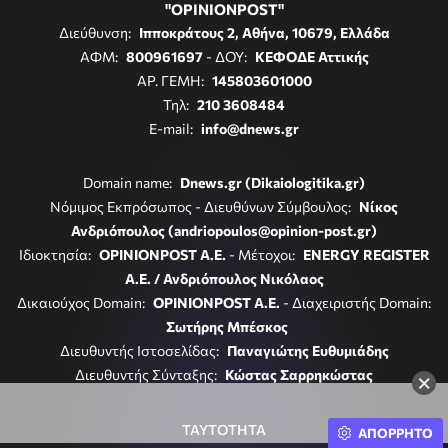
"OPINIONPOST"
Διεύθυνση:
Ιπποκράτους 2, Αθήνα, 10679, Ελλάδα
ΑΦΜ:
800961697
- ΔΟΥ:
ΚΕΦΟΔΕ Αττικής
ΑΡ. ΓΕΜΗ:
145803601000
Τηλ:
210 3608484
E-mail:
info@dnews.gr
Domain name:
Dnews.gr (Dikaiologitika.gr)
Νόμιμος Εκπρόσωπος - Διευθύνων Σύμβουλος:
Νίκος
Ανδριόπουλος (andriopoulos@opinion-post.gr)
Ιδιοκτησία:
OPINIONPOST A.E.
- Μέτοχοι:
ENERGY REGISTER
Α.Ε. / Ανδριόπουλος Νικόλαος
Δικαιούχος Domain:
OPINIONPOST A.E.
- Διαχειριστής Domain:
Σωτήρης Μπέσκος
Διευθυντής Ιστοσελίδας:
Παναγιώτης Ευθυμιάδης
Διευθυντής Σύνταξης:
Κώστας Σαρρηκώστας
×
ΤΑΥΤΟΤΗΤΑ
ΑΠΟΡΡΗΤΟ