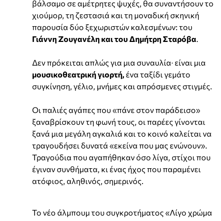
βάλσαμο σε αμέτρητες ψυχές, θα συναντήσουν το
χιούμορ, τη ζεστασιά και τη μοναδική σκηνική
παρουσία δύο ξεχωριστών καλεσμένων: του
Γιάννη Ζουγανέλη και του Δημήτρη Σταρόβα
.
Δεν πρόκειται απλώς για μια συναυλία∙ είναι μια
μουσικοθεατρική γιορτή,
ένα ταξίδι γεμάτο
συγκίνηση, γέλιο, μνήμες και απρόσμενες στιγμές.
Οι παλιές αγάπες που «πάνε στον παράδεισο»
ξαναβρίσκουν τη φωνή τους, οι παρέες γίνονται
ξανά μια μεγάλη αγκαλιά και το κοινό καλείται να
τραγουδήσει δυνατά «εκείνα που μας ενώνουν».
Τραγούδια που αγαπήθηκαν όσο λίγα, στίχοι που
έγιναν συνθήματα, κι ένας ήχος που παραμένει
ατόφιος, αληθινός, σημερινός.
Το νέο άλμπουμ του συγκροτήματος «Λίγο χρώμα