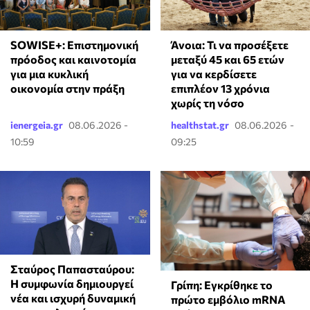
SOWISE+: Επιστημονική
Άνοια: Τι να προσέξετε
πρόοδος και καινοτομία
μεταξύ 45 και 65 ετών
για μια κυκλική
για να κερδίσετε
οικονομία στην πράξη
επιπλέον 13 χρόνια
χωρίς τη νόσο
ienergeia.gr
08.06.2026 -
healthstat.gr
08.06.2026 -
10:59
09:25
Σταύρος Παπασταύρου:
Η συμφωνία δημιουργεί
Γρίπη: Εγκρίθηκε το
νέα και ισχυρή δυναμική
πρώτο εμβόλιο mRNA