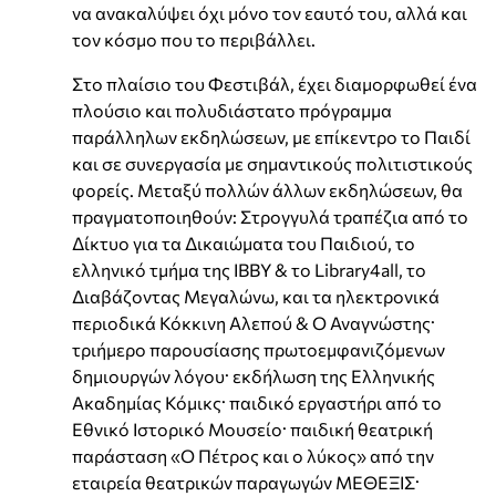
να ανακαλύψει όχι μόνο τον εαυτό του, αλλά και
τον κόσμο που το περιβάλλει.
Στο πλαίσιο του Φεστιβάλ, έχει διαμορφωθεί ένα
πλούσιο και πολυδιάστατο πρόγραμμα
παράλληλων εκδηλώσεων, με επίκεντρο το Παιδί
και σε συνεργασία με σημαντικούς πολιτιστικούς
φορείς. Μεταξύ πολλών άλλων εκδηλώσεων, θα
πραγματοποιηθούν: Στρογγυλά τραπέζια από το
Δίκτυο για τα Δικαιώματα του Παιδιού, το
ελληνικό τμήμα της IBBY & το Library4all, το
Διαβάζοντας Μεγαλώνω, και τα ηλεκτρονικά
περιοδικά Κόκκινη Αλεπού & Ο Αναγνώστης·
τριήμερο παρουσίασης πρωτοεμφανιζόμενων
δημιουργών λόγου· εκδήλωση της Ελληνικής
Ακαδημίας Κόμικς· παιδικό εργαστήρι από το
Εθνικό Ιστορικό Μουσείο· παιδική θεατρική
παράσταση «Ο Πέτρος και ο λύκος» από την
εταιρεία θεατρικών παραγωγών ΜΕΘΕΞΙΣ·