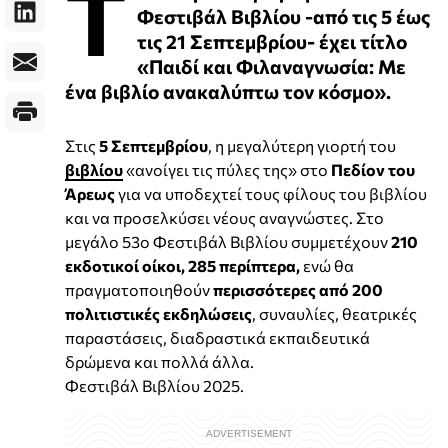
Τ
Φεστιβάλ Βιβλίου -από τις 5 έως
τις 21 Σεπτεμβρίου- έχει τίτλο
«Παιδί και Φιλαναγνωσία: Με
ένα βιβλίο ανακαλύπτω τον κόσμο».
Στις
5 Σεπτεμβρίου
, η μεγαλύτερη γιορτή του
βιβλίου
«ανοίγει τις πύλες της» στο
Πεδίον του
Άρεως
για να υποδεχτεί τους φίλους του βιβλίου
και να προσελκύσει νέους αναγνώστες. Στο
μεγάλο 53ο Φεστιβάλ Βιβλίου συμμετέχουν
210
εκδοτικοί οίκοι, 285 περίπτερα,
ενώ θα
πραγματοποιηθούν
περισσότερες από 200
πολιτιστικές εκδηλώσεις
, συναυλίες, θεατρικές
παραστάσεις, διαδραστικά εκπαιδευτικά
δρώμενα και πολλά άλλα.
Φεστιβάλ Βιβλίου 2025.