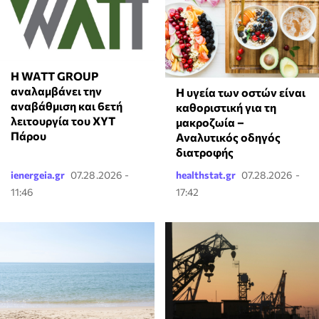
Η WATT GROUP
αναλαμβάνει την
Η υγεία των οστών είναι
αναβάθμιση και 6ετή
καθοριστική για τη
λειτουργία του ΧΥΤ
μακροζωία –
Πάρου
Αναλυτικός οδηγός
διατροφής
ienergeia.gr
07.28.2026 -
healthstat.gr
07.28.2026 -
11:46
17:42