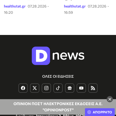
healthstat.gr
07.28.2026 -
healthstat.gr
07.28.2026 -
16:20
16:59
ΟΛΕΣ ΟΙ ΕΙΔΗΣΕΙΣ
×
ΟΠΙΝΙΟΝ ΠΟΣΤ ΗΛΕΚΤΡΟΝΙΚΕΣ ΕΚΔΟΣΕΙΣ Α.Ε.
"OPINIONPOST"
ΑΠΟΡΡΗΤΟ
Διεύθυνση:
Ιπποκράτους 2, Αθήνα, 10679, Ελλάδα