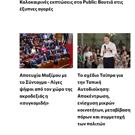
Καλοκαιρινές εκπτώσεις στα Public: Βουτιά στις
έξυπνες αγορές
Αποτυχία Μαξίμου με
Το σχέδιο Τσίπρα για
το Σύνταγμα - Λίγες
την Τοπική
ψήφοι από τον χώρο της
Αυτοδιοίκηση:
ακροδεξιάς η
Αποκέντρωση,
«συγκομιδή»
ενίσχυση μικρών
κοινοτήτων, μεταβίβαση
πόρων και συμμετοχή
των πολιτών