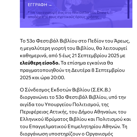
* Με την εγγραφή σας στο newsletter του Dnews,
αποδέχεστε τους σχετικούς όρους χρήσης
Το 53ο Φεστιβάλ Βιβλίου στο Πεδίον του Άρεως,
η μεγαλύτερη γιορτή του Βιβλίου, θα λειτουργεί
καθημερινά, από 5 έως 21 Σεπτεμβρίου 2025 με
ελεύθερη είσοδο.
Τα επίσημα εγκαίνια θα
πραγματοποιηθούν τη Δευτέρα 8 Σεπτεμβρίου
2025 και ώρα 20:00.
Ο Σύνδεσμος Εκδοτών Βιβλίου (Σ.ΕΚ.Β.)
διοργανώνει το 53ο Φεστιβάλ Βιβλίου, υπό την
αιγίδα του Υπουργείου Πολιτισμού, της
Περιφέρειας Αττικής, του Δήμου Αθηναίων, του
Ελληνικού Ιδρύματος Βιβλίου και Πολιτισμού και
του Επαγγελματικού Επιμελητηρίου Αθηνών. Τη
διοργάνωση υποστηρίζουν ο Οργανισμός