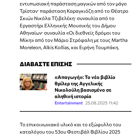
εντυπωσιακή παράσταση μαγικών από τον μάγο
Τρίσταν· παράσταση Καραγκιόζη από το Θέατρο
Σκιών Νικόλα Τζιβελέκη· συναυλία από το
Εργαστήρι Ελληνικής Μουσικής του Δήμου
Αθηναίων· συναυλία «Οι διεθνείς δρόμοι του
Μίκη» από τον Μάριο Στρόφαλη με τους Μartha
Moreleon, Alkis Kollias, και Ειρήνη Τουμπάκη.
ΔΙΑΒΑΣΤΕ ΕΠΙΣΗΣ
«Απαγωγή»: Το νέο βιβλίο
θρίλερ της Αγγελικής
Νικολούλη βασισμένο σε
αληθινή ιστορία
Entertainment
25.08.2025 11:42
Το επικοινωνιακό υλικό και το εξώφυλλο του
καταλόγου του 53ου Φεστιβάλ Βιβλίου 2025