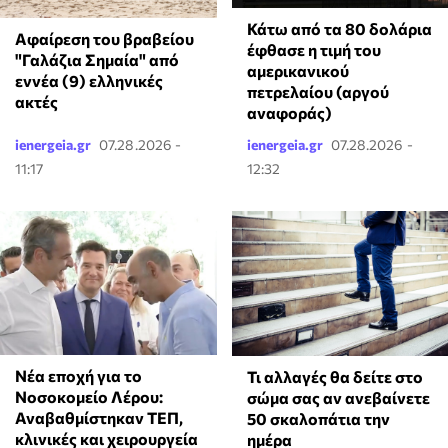
Κάτω από τα 80 δολάρια
Αφαίρεση του βραβείου
έφθασε η τιμή του
"Γαλάζια Σημαία" από
αμερικανικού
εννέα (9) ελληνικές
πετρελαίου (αργού
ακτές
αναφοράς)
ienergeia.gr
07.28.2026 -
ienergeia.gr
07.28.2026 -
11:17
12:32
Νέα εποχή για το
Τι αλλαγές θα δείτε στο
Νοσοκομείο Λέρου:
σώμα σας αν ανεβαίνετε
Αναβαθμίστηκαν ΤΕΠ,
50 σκαλοπάτια την
κλινικές και χειρουργεία
ημέρα