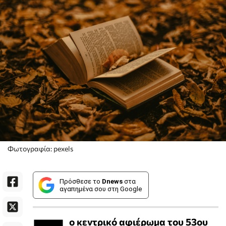
Φωτογραφία: pexels
Πρόσθεσε το
Dnews
στα
αγαπημένα σου στη Google
ο κεντρικό αφιέρωμα του 53ου