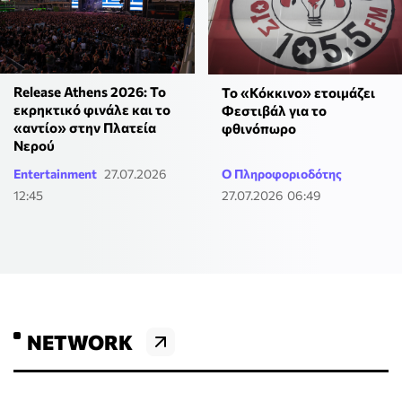
Release Athens 2026: Το
Το «Κόκκινο» ετοιμάζει
εκρηκτικό φινάλε και το
Φεστιβάλ για το
«αντίο» στην Πλατεία
φθινόπωρο
Νερού
Entertainment
27.07.2026
Ο Πληροφοριοδότης
12:45
27.07.2026 06:49
NETWORK