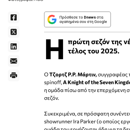
Πρόσθεσε το
Dnews
στα
αγαπημένα σου στη Google
Η
πρώτη σεζόν της ν
τέλος του 2025.
Ο
Τζορτζ Ρ.Ρ. Μάρτιν,
συγγραφέας 
spinoff,
A Knight of the Seven King
η ομάδα πίσω από την επερχόμενη σε
σεζόν.
Συκεκριμένα, σε πρόσφατη συνέντευ
showrunner Ira Parker (ο οποίος ερ
ομάδα του εργάζονται ήδη για τη δε