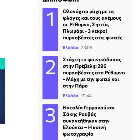
Ολονύχτια μάχη με τις
φλόγες και τους ανέμους
σε Ρέθυμνο, Σητεία,
Πλωμάρι - 3 νεκροί
πυροσβέστες στις φωτιές
Ελλάδα
23:05
Στάχτη το φοινικόδασος
στην Πρέβελη: 296
πυροσβέστες στο Ρέθυμνο
- Μάχη με την φωτιά και
στην Πάρο
Ελλάδα
19:44
Ναταλία Γερμανού και
Σάκης Ρουβάς
συναντήθηκαν στην
Ελούντα – Η κοινή
φωτογραφία