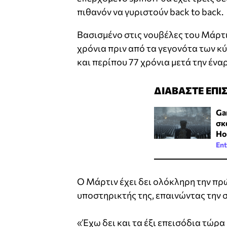
πιθανόν να γυριστούν back to back.
Βασισμένο στις νουβέλες του Μάρτ
χρόνια πριν από τα γεγονότα των κύ
και περίπου 77 χρόνια μετά την έναρ
ΔΙΑΒΑΣΤΕ ΕΠΙ
Ga
σκ
Ho
Ent
Ο Μάρτιν έχει δει ολόκληρη την πρ
υποστηρικτής της, επαινώντας την σ
«Έχω δει και τα έξι επεισόδια τώρα