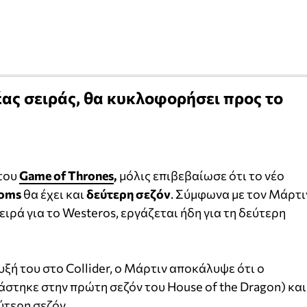
έας σειράς, θα κυκλοφορήσει προς το
του
Game of Thrones
,
μόλις επιβεβαίωσε ότι το νέο
doms
θα έχει και
δεύτερη σεζόν
. Σύμφωνα με τον Μάρτι
ιρά για το Westeros, εργάζεται ήδη για τη δεύτερη
ξή του στο Collider, ο Μάρτιν αποκάλυψε ότι ο
γάστηκε στην πρώτη σεζόν του House of the Dragon) και
ύτερη σεζόν.