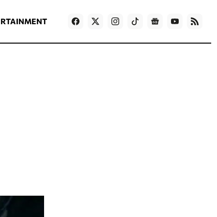
ΡΟΗ ΕΙΔΗΣΕΩΝ
T
NEWS IN ENGLISH
Games
ERTAINMENT