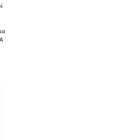
οί
ια
«A