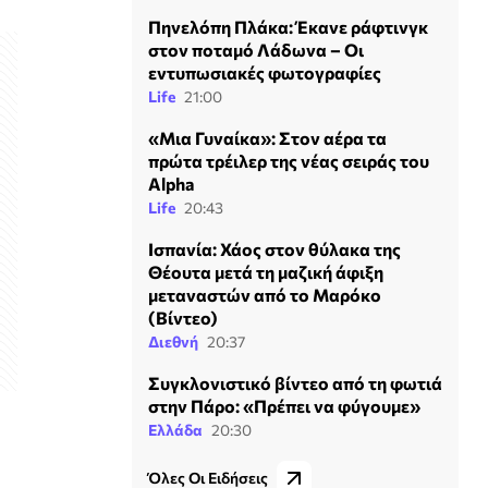
Πηνελόπη Πλάκα: Έκανε ράφτινγκ
στον ποταμό Λάδωνα – Οι
εντυπωσιακές φωτογραφίες
Life
21:00
«Μια Γυναίκα»: Στον αέρα τα
πρώτα τρέιλερ της νέας σειράς του
Alpha
Life
20:43
Ισπανία: Χάος στον θύλακα της
Θέουτα μετά τη μαζική άφιξη
μεταναστών από το Μαρόκο
(Βίντεο)
Διεθνή
20:37
Συγκλονιστικό βίντεο από τη φωτιά
στην Πάρο: «Πρέπει να φύγουμε»
Ελλάδα
20:30
Όλες Οι Ειδήσεις