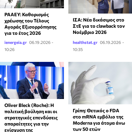
ΡΑΑΕΥ: Καθορισμός
ΙΣΑ: Νέα δικάσιμος στο
χρέωσης του Τέλους
ΣτΕ για το clawback τον
Αγοράς Εξισορρόπησης
Νοέμβριο 2026
για το έτος 2026
ienergeia.gr
06.19.2026 -
healthstat.gr
06.19.2026 -
10:26
10:35
Oliver Bleck (Roche): Η
Γρίπη: Θετικός ο FDA
πολιτική βούληση και οι
στο mRNA εμβόλιο της
στρατηγικές επενδύσεις
Moderna για άτομα άνω
απαραίτητες για την
των 50 ετών
ενίσχυση της