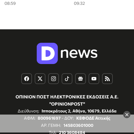
08:59
09:32
ΟΠΙΝΙΟΝ ΠΟΣΤ ΗΛΕΚΤΡΟΝΙΚΕΣ ΕΚΔΟΣΕΙΣ Α.Ε.
"OPINIONPOST"
Διεύθυνση:
Ιπποκράτους 2, Αθήνα, 10679, Ελλάδα
×
ΑΦΜ:
800961697
- ΔΟΥ:
ΚΕΦΟΔΕ Αττικής
ΑΡ. ΓΕΜΗ:
145803601000
Τηλ:
210 3608484