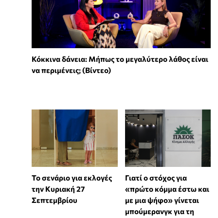
Κόκκινα δάνεια: Μήπως το μεγαλύτερο λάθος είναι
να περιμένεις; (Βίντεο)
Το σενάριο για εκλογές
Γιατί ο στόχος για
την Κυριακή 27
«πρώτο κόμμα έστω και
Σεπτεμβρίου
με μια ψήφο» γίνεται
μπούμερανγκ για τη