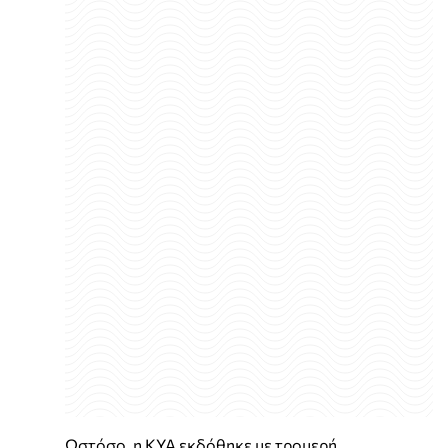
Ωστόσο, η ΚΥΑ εκδόθηκε με τρομερή