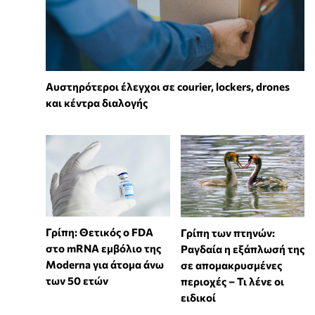
Αυστηρότεροι έλεγχοι σε courier, lockers, drones
και κέντρα διαλογής
Γρίπη: Θετικός ο FDA
Γρίπη των πτηνών:
στο mRNA εμβόλιο της
Ραγδαία η εξάπλωσή της
Moderna για άτομα άνω
σε απομακρυσμένες
των 50 ετών
περιοχές – Τι λένε οι
ειδικοί