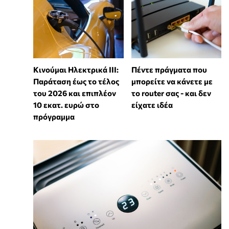
Κινούμαι Ηλεκτρικά ΙΙΙ:
Πέντε πράγματα που
Παράταση έως το τέλος
μπορείτε να κάνετε με
του 2026 και επιπλέον
το router σας - και δεν
10 εκατ. ευρώ στο
είχατε ιδέα
πρόγραμμα