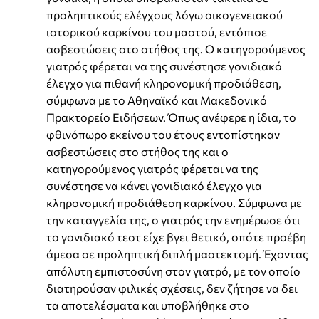
προληπτικούς ελέγχους λόγω οικογενειακού
ιστορικού καρκίνου του μαστού, εντόπισε
ασβεστώσεις στο στήθος της. Ο κατηγορούμενος
γιατρός φέρεται να της συνέστησε γονιδιακό
έλεγχο για πιθανή κληρονομική προδιάθεση,
σύμφωνα με το Αθηναϊκό και Μακεδονικό
Πρακτορείο Ειδήσεων. Όπως ανέφερε η ίδια, το
φθινόπωρο εκείνου του έτους εντοπίστηκαν
ασβεστώσεις στο στήθος της και ο
κατηγορούμενος γιατρός φέρεται να της
συνέστησε να κάνει γονιδιακό έλεγχο για
κληρονομική προδιάθεση καρκίνου. Σύμφωνα με
την καταγγελία της, ο γιατρός την ενημέρωσε ότι
το γονιδιακό τεστ είχε βγει θετικό, οπότε προέβη
άμεσα σε προληπτική διπλή μαστεκτομή. Έχοντας
απόλυτη εμπιστοσύνη στον γιατρό, με τον οποίο
διατηρούσαν φιλικές σχέσεις, δεν ζήτησε να δει
τα αποτελέσματα και υποβλήθηκε στο