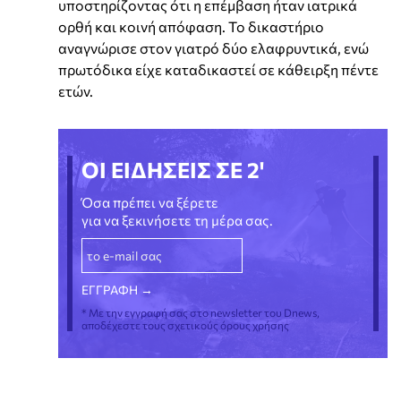
υποστηρίζοντας ότι η επέμβαση ήταν ιατρικά
ορθή και κοινή απόφαση. Το δικαστήριο
αναγνώρισε στον γιατρό δύο ελαφρυντικά, ενώ
πρωτόδικα είχε καταδικαστεί σε κάθειρξη πέντε
ετών.
ΟΙ ΕΙΔΗΣΕΙΣ ΣΕ 2'
Όσα πρέπει να ξέρετε
για να ξεκινήσετε τη μέρα σας.
* Με την εγγραφή σας στο newsletter του Dnews,
αποδέχεστε τους σχετικούς όρους χρήσης