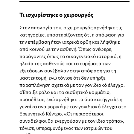
Τι ισχυρίστηκε ο χειρουργός
Στην απολογία του, ο χειρουργός αρνήθηκε τις
κατηγορίες, υποστηρίζοντας ότι η απόφαση για
την επέμβαση ήταν ιατρικά ορθή και λήφθηκε
από κοινού με την ασθενή. Όπως ανέφερε,
παράγοντες όπως το οικογενειακό ιστορικό, η
ηλικία της ασθενούς και τα ευρήματα των
εξετάσεων συνέβαλαν στην απόφαση για τη
μαστεκτομή, ενώ τόνισε ότι δεν υπήρξε
παραπλάνηση σχετικά με τον γονιδιακό έλεγχο.
«Έπαιξε ρόλο και το αισθητικό κομμάτι»,
προσέθεσε, ενώ αρνήθηκε τα όσα κατήγγειλε η
γυναίκα αναφορικά με τον γονιδιακό έλεγχο στο
Ερευνητικό Κέντρο. «Οι περισσότεροι
συνάδελφοι θα ενεργούσαν με τον ίδιο τρόπο»,
τόνισε, υπεραμυνόμενος των ιατρικών του