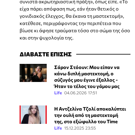
συνιστά ακρωτηριαστική πράξη», όπως είπε. «Το
είχα πάρει απόφαση πως, εάν ήταν θετικός ο
γονιδιακός έλεγχος, θα έκανα τη μαστεκτομή»,
κατέθεσε, περιγράφοντας την περιπέτεια που
βίωσε κι άφησε τραύματα τόσο στο σώμα της όσο
και στην ψυχολογία της.
ΔΙΑΒΑΣΤΕ ΕΠΙΣΗΣ
Σάρον Στόουν: Μου είπαν να
κάνω διπλή μαστεκτομή, ο
σύζυγός μου έγινε έξαλλος -
Ήταν το τέλος του γάμου μας
Life
04.06.2026 17:51
Η Αντζελίνα Τζολί αποκαλύπτει
την ουλή από τη μαστεκτομή
της, στο εξώφυλλο του Time
Life
15.12.2025 23:55