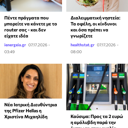
Πέντε πράγματα που
Διαλειμματική νηστεία:
μπορείτε να κάνετε με το
Τα οφέλη, οι κίνδυνοι
router σας - και δεν
και όσα πρέπει να
είχατε ιδέα
γνωρίζετε
ienergeia.gr
07.17.2026 -
healthstat.gr
07.17.2026 -
03:49
08:00
Νέα Ιατρική Διευθύντρια
της Pfizer Hellas η
Καύσιμα: Προς τα 2 ευρώ
Χριστίνα Μιχαηλίδη
η αμόλυβδη παρά την