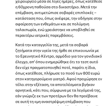
χειρουργείο μέσα σε λίγες ημέρες, όπως κατέθεσε
η 60χρονη παθούσα στο δικαστήριο. Μετά την
επέμβαση, αντιμετώπισε σοβαρές επιπλοκές –
κατάσταση που, όπως ανέφερε, την οδήγησε στην
αφαίρεση των ενθεμάτων και σε πολύμηνη
ταλαιπωρία, ενώ χρειάστηκε να υποβληθεί σε
περαιτέρω ιατρικές παρεμβάσεις.
Κατά την καταγγελία της, μετά τα σοβαρά
ζητήματα στην υγεία της ήρθε σε επικοινωνία με
το Ερευνητικό Κέντρο, αρμόδιο για τον γονιδιακό
έλεγχο, απ' όπου ενημερώθηκε ότι το τεστ αυτό
δεν είχε πραγματοποιηθεί ποτέ, παρότι η ίδια,
όπως κατέθεσε, πλήρωσε το ποσό των 800 ευρώ
στον κατηγορούμενο γιατρό. Αφού προχώρησε εν
τέλει στην εξέταση, τα αποτελέσματα βγήκαν
αρνητικά, κάτι που, σύμφωνα με τα λεγόμενά της,
εάν γνώριζε εκ των προτέρων δεν θα προέβαινε
σε αυτή τη «μη αναστρέψιμη επέμβαση που