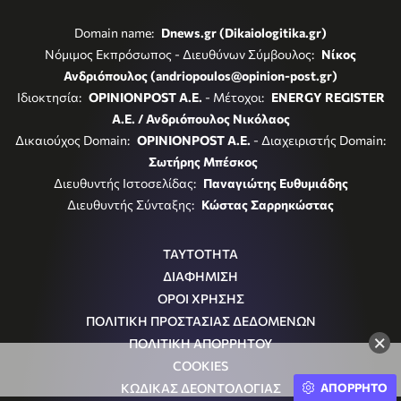
Domain name:
Dnews.gr (Dikaiologitika.gr)
Νόμιμος Εκπρόσωπος - Διευθύνων Σύμβουλος:
Νίκος
Ανδριόπουλος (andriopoulos@opinion-post.gr)
Ιδιοκτησία:
OPINIONPOST A.E.
- Μέτοχοι:
ENERGY REGISTER
Α.Ε. / Ανδριόπουλος Νικόλαος
Δικαιούχος Domain:
OPINIONPOST A.E.
- Διαχειριστής Domain:
Σωτήρης Μπέσκος
Διευθυντής Ιστοσελίδας:
Παναγιώτης Ευθυμιάδης
Διευθυντής Σύνταξης:
Κώστας Σαρρηκώστας
ΤΑΥΤΟΤΗΤΑ
ΔΙΑΦΗΜΙΣΗ
ΟΡΟΙ ΧΡΗΣΗΣ
ΠΟΛΙΤΙΚΗ ΠΡΟΣΤΑΣΙΑΣ ΔΕΔΟΜΕΝΩΝ
×
ΠΟΛΙΤΙΚΗ ΑΠΟΡΡΗΤΟΥ
COOKIES
ΚΩΔΙΚΑΣ ΔΕΟΝΤΟΛΟΓΙΑΣ
ΑΠΟΡΡΗΤΟ