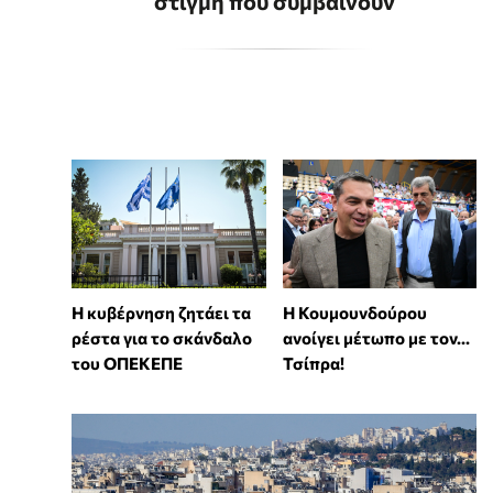
στιγμή που συμβαίνουν
Η κυβέρνηση ζητάει τα
Η Κουμουνδούρου
ρέστα για το σκάνδαλο
ανοίγει μέτωπο με τον...
του ΟΠΕΚΕΠΕ
Τσίπρα!