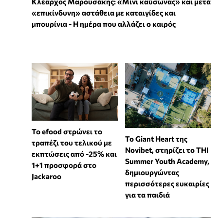
Κλέαρχος Μαρουσάκης: «Μίνι καύσωνας» και μετά
«επικίνδυνη» αστάθεια με καταιγίδες και
μπουρίνια - Η ημέρα που αλλάζει ο καιρός
Το efood στρώνει το
To Giant Heart της
τραπέζι του τελικού με
Novibet, στηρίζει το THI
εκπτώσεις από -25% και
Summer Youth Academy,
1+1 προσφορά στο
δημιουργώντας
Jackaroo
περισσότερες ευκαιρίες
για τα παιδιά