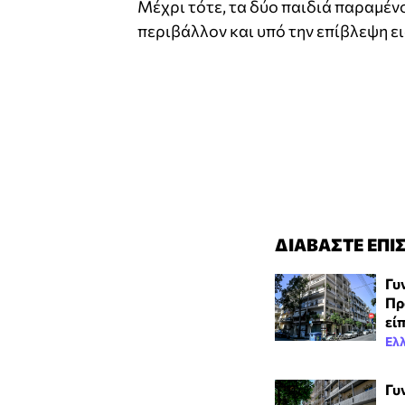
Μέχρι τότε, τα δύο παιδιά παραμέ
περιβάλλον και υπό την επίβλεψη 
ΔΙΑΒΑΣΤΕ ΕΠΙ
Γυ
Πρ
εί
Ελ
Γυ