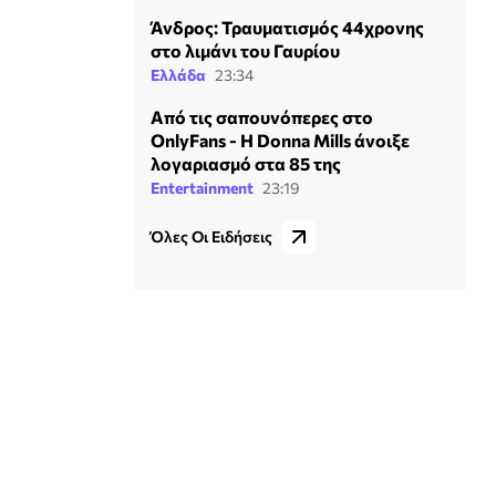
Άνδρος: Τραυματισμός 44χρονης
στο λιμάνι του Γαυρίου
Ελλάδα
23:34
Από τις σαπουνόπερες στο
OnlyFans - Η Donna Mills άνοιξε
λογαριασμό στα 85 της
Entertainment
23:19
Όλες Οι Ειδήσεις