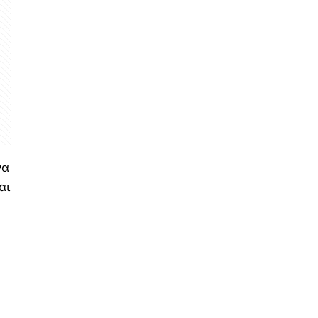
να
αι