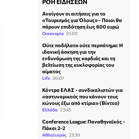
ΡΟΗ ΕΙΔΗΣΕΩΝ
Ανοίγουν οι αιτήσεις για το
«Τουρισμός για Όλους» - Ποιοι θα
πάρουν επιδότηση έως 600 ευρώ
Οικονομία
01:00
Ούτε ποδήλατο ούτε περπάτημα: Η
ιδανική άσκηση για την
ενδυνάμωση της καρδιάς και τη
βελτίωση της κυκλοφορίας του
αίματος
Life
00:07
Κόντρα ΕΛΑΣ - συνδικαλιστών για
«αστυνομικούς που κάνουν τους
κώνους έξω από κτίρια» (Βίντεο)
Ελλάδα
23:45
Conference League: Παναθηναϊκός -
Πάκσι 2-2
Αθλητισμός
23:39