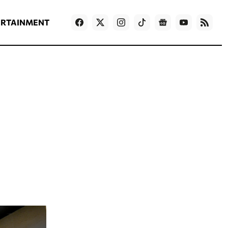
ΡΟΗ ΕΙΔΗΣΕΩΝ
T
NEWS IN ENGLISH
Games
ERTAINMENT