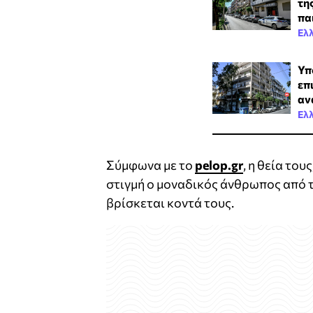
τη
πα
Ελ
Υπ
επ
αν
Ελ
Σύμφωνα με το
pelop.gr
, η θεία το
στιγμή ο μοναδικός άνθρωπος από τ
βρίσκεται κοντά τους.