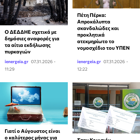
Πέτη Πέρκα:
Απροκάλυπτα
σκανδαλώδες και
Ο ΔΕΔΔΗΕ σχετικά με
προκλητικά
δημόσιες αναφορές για
ατεκμηρίωτο το
τα αίτια εκδήλωσης
νομοσχέδιο του ΥΠΕΝ
πυρκαγιών
ienergeia.gr
07.31.2026 -
ienergeia.gr
07.31.2026 -
11:29
12:22
Γιατί ο Αύγουστος είναι
ο καλύτερος μήνας για
Στην Κομισιόν