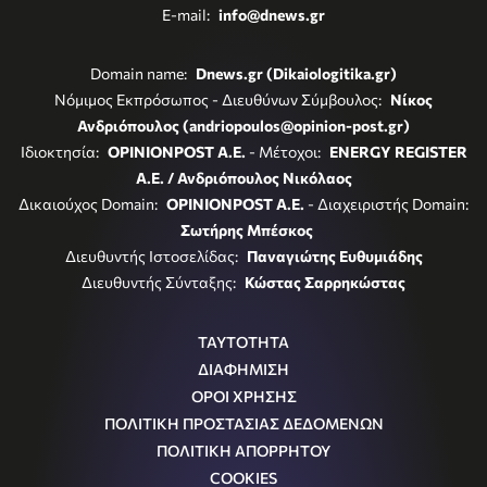
E-mail:
info@dnews.gr
Domain name:
Dnews.gr (Dikaiologitika.gr)
Νόμιμος Εκπρόσωπος - Διευθύνων Σύμβουλος:
Νίκος
Ανδριόπουλος (andriopoulos@opinion-post.gr)
Ιδιοκτησία:
OPINIONPOST A.E.
- Μέτοχοι:
ENERGY REGISTER
Α.Ε. / Ανδριόπουλος Νικόλαος
Δικαιούχος Domain:
OPINIONPOST A.E.
- Διαχειριστής Domain:
Σωτήρης Μπέσκος
Διευθυντής Ιστοσελίδας:
Παναγιώτης Ευθυμιάδης
Διευθυντής Σύνταξης:
Κώστας Σαρρηκώστας
ΤΑΥΤΟΤΗΤΑ
ΔΙΑΦΗΜΙΣΗ
ΟΡΟΙ ΧΡΗΣΗΣ
ΠΟΛΙΤΙΚΗ ΠΡΟΣΤΑΣΙΑΣ ΔΕΔΟΜΕΝΩΝ
ΠΟΛΙΤΙΚΗ ΑΠΟΡΡΗΤΟΥ
COOKIES