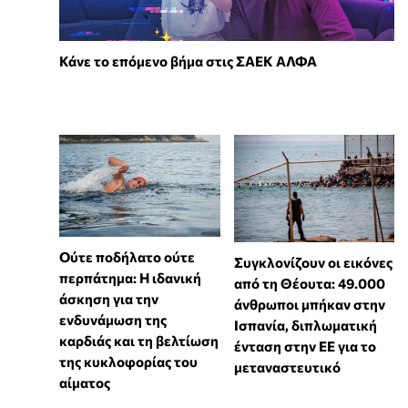
Κάνε το επόμενο βήμα στις ΣΑΕΚ ΑΛΦΑ
Ούτε ποδήλατο ούτε
Συγκλονίζουν οι εικόνες
περπάτημα: Η ιδανική
από τη Θέουτα: 49.000
άσκηση για την
άνθρωποι μπήκαν στην
ενδυνάμωση της
Ισπανία, διπλωματική
καρδιάς και τη βελτίωση
ένταση στην ΕΕ για το
της κυκλοφορίας του
μεταναστευτικό
αίματος