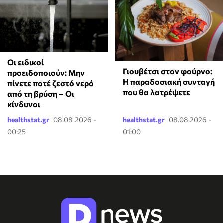
Οι ειδικοί
Γιουβέτσι στον φούρνο:
προειδοποιούν: Μην
Η παραδοσιακή συνταγή
πίνετε ποτέ ζεστό νερό
που θα λατρέψετε
από τη βρύση – Οι
κίνδυνοι
healthstat.gr
08.08.2026 -
healthstat.gr
08.08.2026 -
00:25
01:00