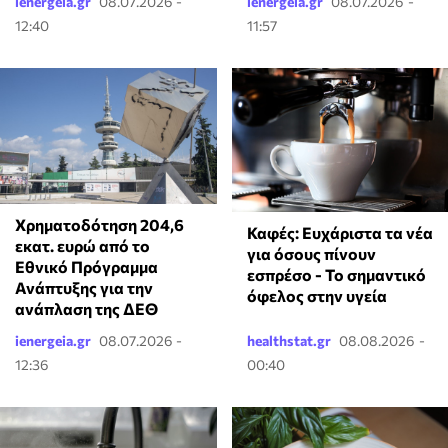
ienergeia.gr
08.07.2026 -
ienergeia.gr
08.07.2026 -
12:40
11:57
Χρηματοδότηση 204,6
Καφές: Ευχάριστα τα νέα
εκατ. ευρώ από το
για όσους πίνουν
Εθνικό Πρόγραμμα
εσπρέσο - Το σημαντικό
Ανάπτυξης για την
όφελος στην υγεία
ανάπλαση της ΔΕΘ
ienergeia.gr
08.07.2026 -
healthstat.gr
08.08.2026 -
12:36
00:40