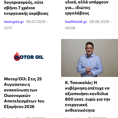
υλικά, αλλά υπάρχουν
λογαριασμούς, ούτε
για... ιδιώτες
σβήνει 7 χρόνια
εργολάβους
ενεργειακής ακρίβειας
ienergeia.gr
08.07.2026 -
healthstat.gr
08.08.2026 -
12:17
00:08
Μοτορ Όϊλ: Στις 25
Κ. Τσουκαλάς: Η
Αυγούστου η
κυβέρνηση απέτυχε να
ανακοίνωση των
αξιοποιήσει κονδύλια
Οικονομικών
800 εκατ. ευρώ για την
Αποτελεσμάτων 1ου
ενεργειακή
Εξαμήνου 2026
ανθεκτικότητα