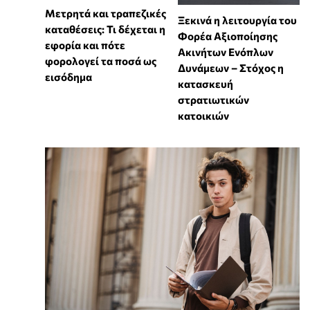
Μετρητά και τραπεζικές
Ξεκινά η λειτουργία του
καταθέσεις: Τι δέχεται η
Φορέα Αξιοποίησης
εφορία και πότε
Ακινήτων Ενόπλων
φορολογεί τα ποσά ως
Δυνάμεων – Στόχος η
εισόδημα
κατασκευή
στρατιωτικών
κατοικιών