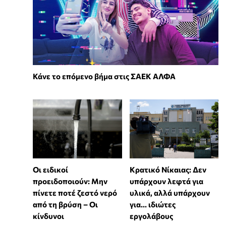
Κάνε το επόμενο βήμα στις ΣΑΕΚ ΑΛΦΑ
Οι ειδικοί
Κρατικό Νίκαιας: Δεν
προειδοποιούν: Μην
υπάρχουν λεφτά για
πίνετε ποτέ ζεστό νερό
υλικά, αλλά υπάρχουν
από τη βρύση – Οι
για... ιδιώτες
κίνδυνοι
εργολάβους