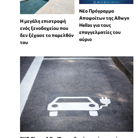
Νέο Πρόγραμμα
Αποφοίτων της Allwyn
Η μεγάλη επιστροφή
Hellas για τους
ενός ξενοδοχείου που
επαγγελματίες του
δεν ξέχασε το παρελθόν
αύριο
του