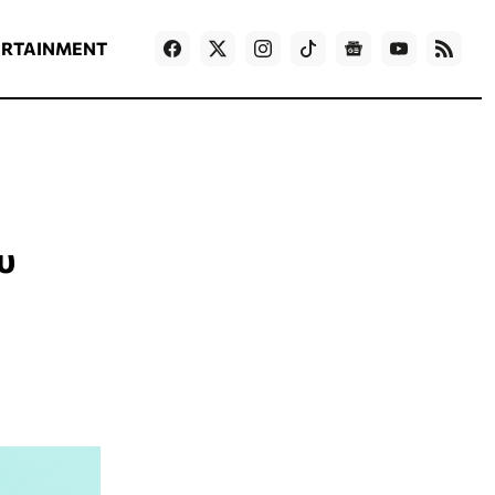
ΡΟΗ ΕΙΔΗΣΕΩΝ
T
NEWS IN ENGLISH
Games
ERTAINMENT
υ