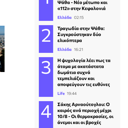
Ψάθα - Νέο μέτωπο και
«112» στην Κεφαλονιά
Ελλάδα
02:15
Τραγωδία στην Ψάθα:
Συγκρούστηκαν δύο
ελικόπτερα
Ελλάδα
16:21
Η ψυχολογία λέει πως τα
άτομα με ακατάστατα
δωμάτια συχνά
τεμπελιάζουν και
αποφεύγουν τις ευθύνες
Life
19:44
Σάκης Αρναούτογλου: Ο
καιρός ανά περιοχή μέχρι
10/8 - Οι θερμοκρασίες, οι
άνεμοι και οι βροχές