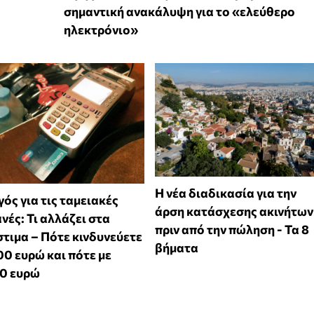
σημαντική ανακάλυψη για το «ελεύθερο
ηλεκτρόνιο»
Η νέα διαδικασία για την
ός για τις ταμειακές
άρση κατάσχεσης ακινήτων
νές: Τι αλλάζει στα
πριν από την πώληση - Τα 8
τιμα – Πότε κινδυνεύετε
βήματα
00 ευρώ και πότε με
00 ευρώ