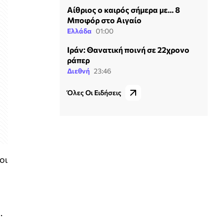
Αίθριος ο καιρός σήμερα με... 8
Μποφόρ στο Αιγαίο
Ελλάδα
01:00
Ιράν: Θανατική ποινή σε 22χρονο
ράπερ
Διεθνή
23:46
Όλες Οι Ειδήσεις
οι
.