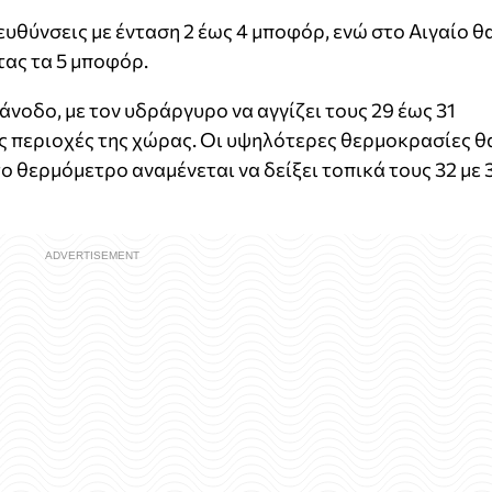
ευθύνσεις με ένταση 2 έως 4 μποφόρ, ενώ στο Αιγαίο θ
τας τα 5 μποφόρ.
νοδο, με τον υδράργυρο να αγγίζει τους 29 έως 31
ς περιοχές της χώρας. Οι υψηλότερες θερμοκρασίες θ
 θερμόμετρο αναμένεται να δείξει τοπικά τους 32 με 