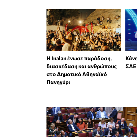
Η Inalan ένωσε παράδοση,
Κάνε
διασκέδαση και ανθρώπους
ΣΑΕ
στο Δημοτικό Αθηναϊκό
Πανηγύρι