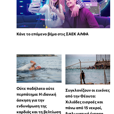
Κάνε το επόμενο βήμα στις ΣΑΕΚ ΑΛΦΑ
Ούτε ποδήλατο ούτε
Συγκλονίζουν οι εικόνες
περπάτημα: Η ιδανική
από την Θέουτα:
άσκηση για την
Χιλιάδες εισροές και
ενδυνάμωση της
πάνω από 15 νεκροί,
καρδιάς και τη βελτίωση
διπλωματική ένταση