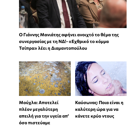
Ο Γιάννης Μανιάτης αφήνει ανοιχτό το θέμα της
συνεργασίας με τη ΝΔ!- «Εχθρικό το κόμμα
Τσίπρα» λέει η Διαμαντοπούλου
Μούχλα: Αποτελεί
Καύσωνας: Ποια είναι η
πλέον μεγαλύτερη
καλύτερη ώρα για να
απειλή για την υγεία απ'
κάνετε κρύο ντους
όσο πιστεύαμε