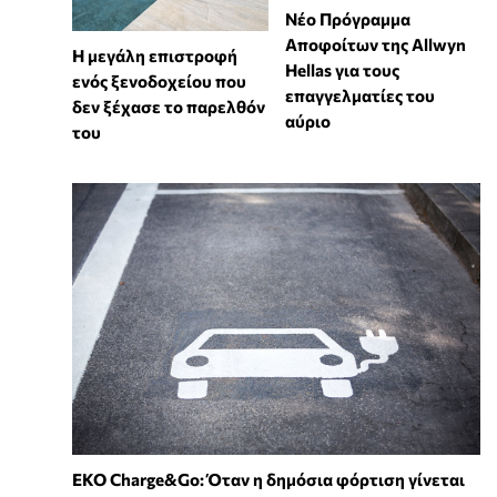
Νέο Πρόγραμμα
Αποφοίτων της Allwyn
Η μεγάλη επιστροφή
Hellas για τους
ενός ξενοδοχείου που
επαγγελματίες του
δεν ξέχασε το παρελθόν
αύριο
του
EKO Charge&Go: Όταν η δημόσια φόρτιση γίνεται