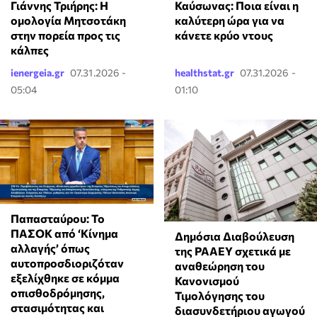
Γιάννης Τριήρης: Η
Καύσωνας: Ποια είναι η
ομολογία Μητσοτάκη
καλύτερη ώρα για να
στην πορεία προς τις
κάνετε κρύο ντους
κάλπες
ienergeia.gr
07.31.2026 -
healthstat.gr
07.31.2026 -
05:04
01:10
Παπασταύρου: Το
ΠΑΣΟΚ από ‘Κίνημα
Δημόσια Διαβούλευση
αλλαγής’ όπως
της ΡΑΑΕΥ σχετικά με
αυτοπροσδιοριζόταν
αναθεώρηση του
εξελίχθηκε σε κόμμα
Κανονισμού
οπισθοδρόμησης,
Τιμολόγησης του
στασιμότητας και
διασυνδετήριου αγωγού