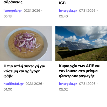
αδράνειας
IGB
ienergeia.gr
07.31.2026 -
ienergeia.gr
07.31.2026 -
05:13
05:40
Κυριαρχία των ΑΠΕ και
Η πιο απλή συνταγή για
τον Ιούνιο στο μείγμα
νόστιμη και γρήγορη
ηλεκτροπαραγωγής
φάβα
healthstat.gr
07.31.2026 -
ienergeia.gr
07.31.2026 -
01:00
05:02