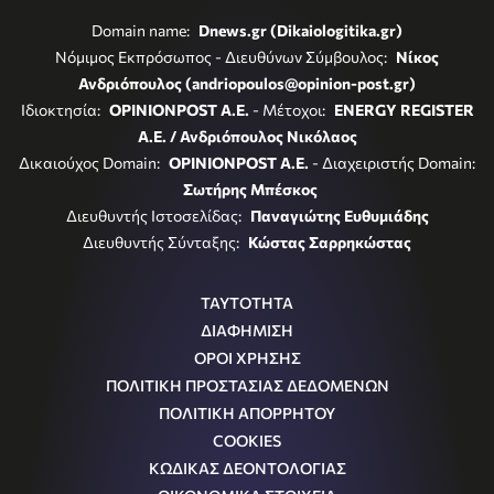
Domain name:
Dnews.gr (Dikaiologitika.gr)
Νόμιμος Εκπρόσωπος - Διευθύνων Σύμβουλος:
Νίκος
Ανδριόπουλος (andriopoulos@opinion-post.gr)
Ιδιοκτησία:
OPINIONPOST A.E.
- Μέτοχοι:
ENERGY REGISTER
Α.Ε. / Ανδριόπουλος Νικόλαος
Δικαιούχος Domain:
OPINIONPOST A.E.
- Διαχειριστής Domain:
Σωτήρης Μπέσκος
Διευθυντής Ιστοσελίδας:
Παναγιώτης Ευθυμιάδης
Διευθυντής Σύνταξης:
Κώστας Σαρρηκώστας
ΤΑΥΤΟΤΗΤΑ
ΔΙΑΦΗΜΙΣΗ
ΟΡΟΙ ΧΡΗΣΗΣ
ΠΟΛΙΤΙΚΗ ΠΡΟΣΤΑΣΙΑΣ ΔΕΔΟΜΕΝΩΝ
ΠΟΛΙΤΙΚΗ ΑΠΟΡΡΗΤΟΥ
COOKIES
ΚΩΔΙΚΑΣ ΔΕΟΝΤΟΛΟΓΙΑΣ